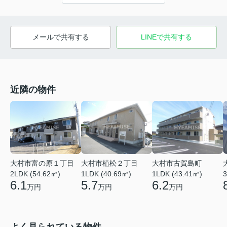
メールで共有する
LINEで共有する
近隣の物件
大村市富の原１丁目
大村市植松２丁目
大村市古賀島町
2LDK (54.62㎡)
1LDK (40.69㎡)
1LDK (43.41㎡)
3
6.1
5.7
6.2
万円
万円
万円