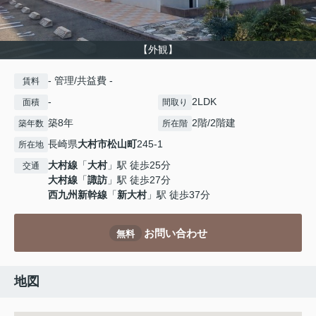
【外観】
- 管理/共益費 -
賃料
-
2LDK
面積
間取り
築8年
2階/2階建
築年数
所在階
長崎県
大村市
松山町
245-1
所在地
大村線
「
大村
」駅 徒歩25分
交通
大村線
「
諏訪
」駅 徒歩27分
西九州新幹線
「
新大村
」駅 徒歩37分
お問い合わせ
無料
地図