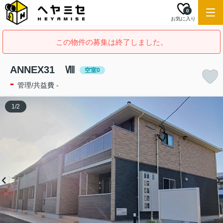
0
お気に入り
この物件の募集は終了しました。
ANNEX31 Ⅷ
空室0
-
管理/共益費 -
1
/
2