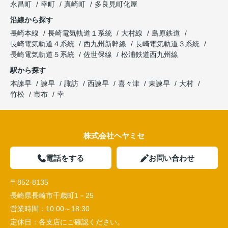
永昌町
幸町
真崎町
多良見町化屋
沿線から探す
長崎本線
長崎電気軌道１系統
大村線
島原鉄道
長崎電気軌道４系統
西九州新幹線
長崎電気軌道３系統
長崎電気軌道５系統
佐世保線
松浦鉄道西九州線
駅から探す
本諫早
諫早
諏訪
西諫早
喜々津
東諫早
大村
竹松
市布
幸
株式会社ヘヤミセ
電話をする
お問い合わせ
〒852-8135
長崎県長崎市千歳町1－25
営業時間：
10:00～18:30
定休日：
各支店にご確認ください。