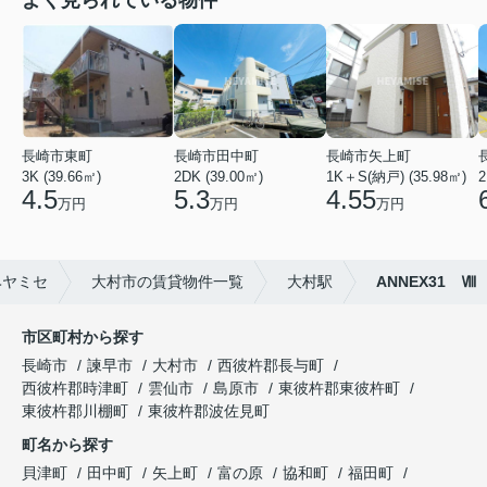
よく見られている物件
長崎市東町
長崎市田中町
長崎市矢上町
3K (39.66㎡)
2DK (39.00㎡)
1K＋S(納戸) (35.98㎡)
2
4.5
5.3
4.55
万円
万円
万円
ヘヤミセ
大村市の賃貸物件一覧
大村駅
ANNEX31 Ⅷ
市区町村から探す
長崎市
諫早市
大村市
西彼杵郡長与町
西彼杵郡時津町
雲仙市
島原市
東彼杵郡東彼杵町
東彼杵郡川棚町
東彼杵郡波佐見町
町名から探す
貝津町
田中町
矢上町
富の原
協和町
福田町