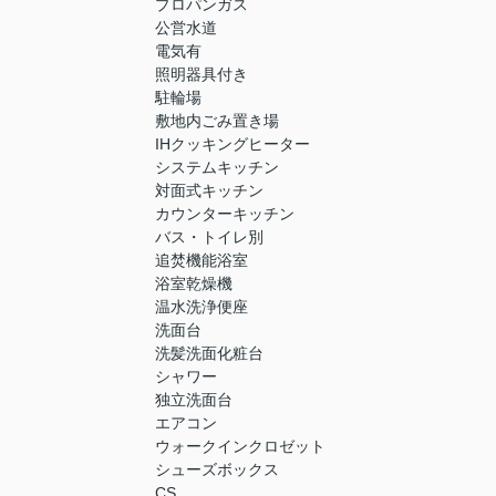
プロパンガス
公営水道
電気有
照明器具付き
駐輪場
敷地内ごみ置き場
IHクッキングヒーター
システムキッチン
対面式キッチン
カウンターキッチン
バス・トイレ別
追焚機能浴室
浴室乾燥機
温水洗浄便座
洗面台
洗髪洗面化粧台
シャワー
独立洗面台
エアコン
ウォークインクロゼット
シューズボックス
CS