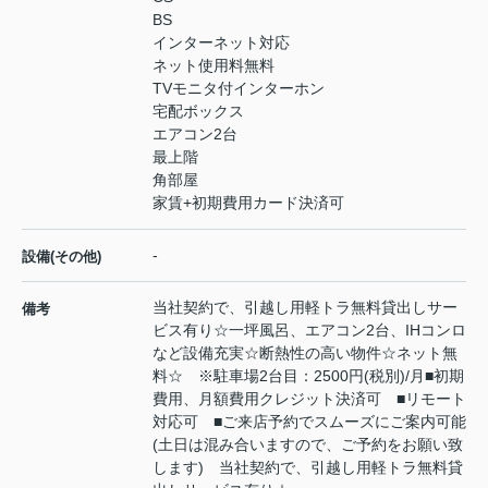
BS
インターネット対応
ネット使用料無料
TVモニタ付インターホン
宅配ボックス
エアコン2台
最上階
角部屋
家賃+初期費用カード決済可
-
設備(その他)
当社契約で、引越し用軽トラ無料貸出しサー
備考
ビス有り☆一坪風呂、エアコン2台、IHコンロ
など設備充実☆断熱性の高い物件☆ネット無
料☆ ※駐車場2台目：2500円(税別)/月■初期
費用、月額費用クレジット決済可 ■リモート
対応可 ■ご来店予約でスムーズにご案内可能
(土日は混み合いますので、ご予約をお願い致
します) 当社契約で、引越し用軽トラ無料貸