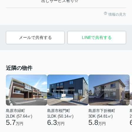
出しサービス有り☆
情報の見方
メールで共有する
LINEで共有する
近隣の物件
島原市緑町
島原市桜門町
島原市下折橋町
2LDK (57.64㎡)
1LDK (50.14㎡)
3DK (54.81㎡)
2
5.7
6.3
5.8
万円
万円
万円