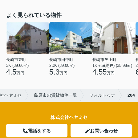
よく見られている物件
長崎市矢上町
長崎市田中町
長崎市東町
1K＋S(納戸) (35.98㎡)
2DK (39.00㎡)
2
3K (39.66㎡)
4.55
5.3
4.5
万円
万円
万円
社ヘヤミセ
島原市の賃貸物件一覧
フォルトゥナ
204
株式会社ヘヤミセ
電話をする
お問い合わせ