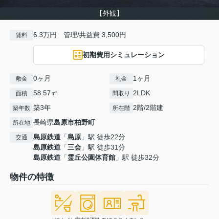
【外観】
6.3万円 管理/共益費 3,500円
賃料
初期費用シミュレーション
0ヶ月
1ヶ月
敷金
礼金
58.57㎡
2LDK
面積
間取り
築3年
2階/2階建
築年数
所在階
長崎県
島原市
柏野町
所在地
島原鉄道
「
島原
」駅 徒歩22分
交通
島原鉄道
「
三会
」駅 徒歩31分
島原鉄道
「
霊丘公園体育館
」駅 徒歩32分
物件の特徴