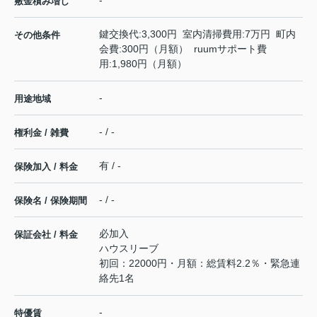
-
敷金積み増し
鍵交換代:3,300円 室内清掃費用:7万円 町内
その他条件
会費:300円（月額） ruumサポート費
用:1,980円（月額）
-
用途地域
- / -
権利金 / 雑費
有 / -
保険加入 / 料金
- / -
保険名 / 保険期間
必加入
保証会社 / 料金
ハウスリーブ
初回：22000円・月額：総賃料2.2％・緊急連
絡先1名
-
特優賃