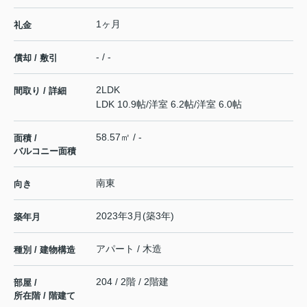
1ヶ月
礼金
- / -
償却 / 敷引
2LDK
間取り / 詳細
LDK 10.9帖
/
洋室 6.2帖
/
洋室 6.0帖
58.57㎡ / -
面積 /
バルコニー面積
南東
向き
2023年3月(築3年)
築年月
アパート / 木造
種別 / 建物構造
204 / 2階 / 2階建
部屋 /
所在階 / 階建て