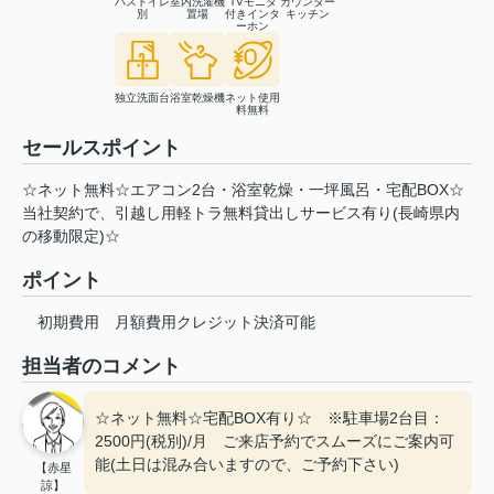
バストイレ
室内洗濯機
TVモニタ
カウンター
別
置場
付きインタ
キッチン
ーホン
独立洗面台
浴室乾燥機
ネット使用
料無料
セールスポイント
☆ネット無料☆エアコン2台・浴室乾燥・一坪風呂・宅配BOX☆
当社契約で、引越し用軽トラ無料貸出しサービス有り(長崎県内
の移動限定)☆
ポイント
初期費用
月額費用クレジット決済可能
担当者のコメント
☆ネット無料☆宅配BOX有り☆ ※駐車場2台目：
2500円(税別)/月 ご来店予約でスムーズにご案内可
能(土日は混み合いますので、ご予約下さい)
【赤星
諒】