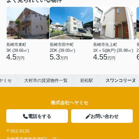
よく見られている物件
長崎市東町
長崎市田中町
長崎市矢上町
3K (39.66㎡)
2DK (39.00㎡)
1K＋S(納戸) (35.98㎡)
2
4.5
5.3
4.55
万円
万円
万円
ヤミセ
大村市の賃貸物件一覧
岩松駅
スワンコリーヌ
株式会社ヘヤミセ
電話をする
お問い合わせ
〒852-8135