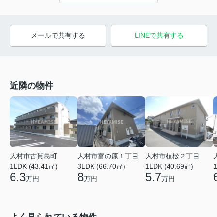
メールで共有する
LINEで共有する
近隣の物件
大村市古賀島町
大村市富の原１丁目
大村市植松２丁目
1LDK (43.41㎡)
3LDK (66.70㎡)
1LDK (40.69㎡)
1
6.3
8
5.7
万円
万円
万円