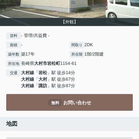
【外観】
- 管理/共益費 -
賃料
-
2DK
面積
間取り
築17年
1階/2階建
築年数
所在階
長崎県
大村市
岩松町
1154-61
所在地
大村線
「
岩松
」駅 徒歩14分
交通
大村線
「
大村
」駅 徒歩67分
大村線
「
諏訪
」駅 徒歩87分
お問い合わせ
無料
地図