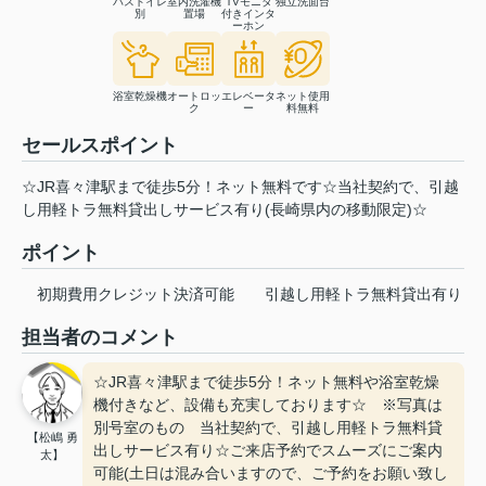
バストイレ
室内洗濯機
TVモニタ
独立洗面台
別
置場
付きインタ
ーホン
浴室乾燥機
オートロッ
エレベータ
ネット使用
ク
ー
料無料
セールスポイント
☆JR喜々津駅まで徒歩5分！ネット無料です☆当社契約で、引越
し用軽トラ無料貸出しサービス有り(長崎県内の移動限定)☆
ポイント
初期費用クレジット決済可能
引越し用軽トラ無料貸出有り
担当者のコメント
☆JR喜々津駅まで徒歩5分！ネット無料や浴室乾燥
機付きなど、設備も充実しております☆ ※写真は
別号室のもの 当社契約で、引越し用軽トラ無料貸
【松嶋 勇
出しサービス有り☆ご来店予約でスムーズにご案内
太】
可能(土日は混み合いますので、ご予約をお願い致し