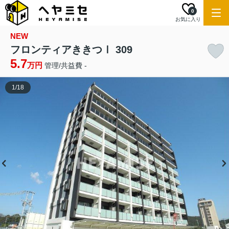
0
お気に入り
NEW
フロンティアききつⅠ 309
5.7
万円
管理/共益費 -
1
/
18