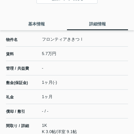
基本情報
詳細情報
フロンティアききつⅠ
物件名
5.7万円
賃料
-
管理 / 共益費
1ヶ月(-)
敷金(保証金)
1ヶ月
礼金
- / -
償却 / 敷引
1K
間取り / 詳細
K 3.0帖
/
洋室 9.1帖