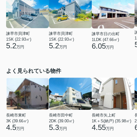
諫早市貝津町
諫早市貝津町
諫早市日の出町
1
1SK (22.93㎡)
1SK (22.93㎡)
1LDK (47.66㎡)
5.2
5.2
6.05
万円
万円
万円
よく見られている物件
長崎市矢上町
長崎市田中町
長崎市東町
1K＋S(納戸) (35.98㎡)
2DK (39.00㎡)
2
3K (39.66㎡)
4.55
5.3
4.5
万円
万円
万円