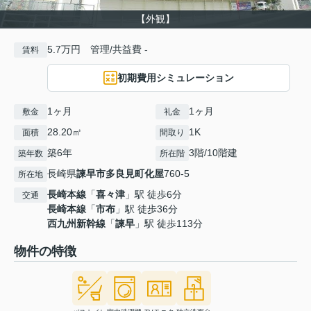
【外観】
5.7万円 管理/共益費 -
賃料
初期費用シミュレーション
1ヶ月
1ヶ月
敷金
礼金
28.20㎡
1K
面積
間取り
築6年
3階/10階建
築年数
所在階
長崎県
諫早市
多良見町化屋
760-5
所在地
長崎本線
「
喜々津
」駅 徒歩6分
交通
長崎本線
「
市布
」駅 徒歩36分
西九州新幹線
「
諫早
」駅 徒歩113分
物件の特徴