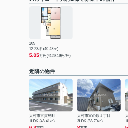
205
12.23坪 (40.43㎡)
5.05
万円(4129.19円/坪)
近隣の物件
大村市古賀島町
大村市富の原１丁目
1LDK (43.41㎡)
3LDK (66.70㎡)
1
6.3
8
5
万円
万円