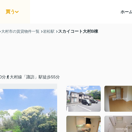
買う
ホー
スカイコート大村B棟
大村市の賃貸物件一覧
岩松駅
0分
大村線「諏訪」駅徒歩55分