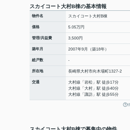
スカイコート大村B棟の基本情報
物件名
スカイコート大村B棟
価格
5.05万円
管理/共益費
3,500円
築年月
2007年9月（築18年）
総戸数
-
所在地
長崎県
大村市
向木場町
1327-2
交通
大村線
「
岩松
」駅 徒歩17分
大村線
「
大村
」駅 徒歩40分
大村線
「
諏訪
」駅 徒歩55分
スカイコート大村B棟で募集中の物件