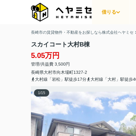
借りる
長崎市の賃貸物件・不動産をお探しなら株式会社ヘヤミセ
スカイコート大村B棟
5.05万円
管理/共益費 3,500円
長崎県
大村市
向木場町
1327-2
大村線「岩松」駅徒歩17分
大村線「大村」駅徒歩4
1
/
15