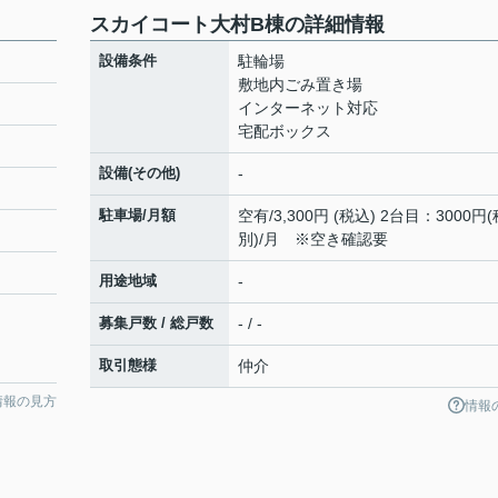
スカイコート大村B棟の詳細情報
設備条件
駐輪場
敷地内ごみ置き場
インターネット対応
宅配ボックス
設備(その他)
-
駐車場/月額
空有/3,300円 (税込) 2台目：3000円(
別)/月 ※空き確認要
用途地域
-
募集戸数 / 総戸数
- / -
取引態様
仲介
情報の見方
情報