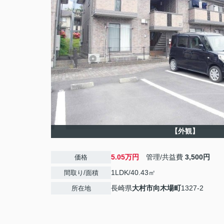
【外観】
5.05万円
管理/共益費
3,500円
価格
1LDK/40.43㎡
間取り/面積
長崎県
大村市
向木場町
1327-2
所在地