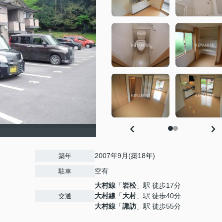
2007年9月(築18年)
築年
空有
駐車
大村線
「
岩松
」駅 徒歩17分
大村線
「
大村
」駅 徒歩40分
交通
大村線
「
諏訪
」駅 徒歩55分