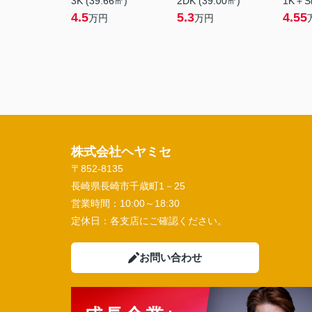
3K (39.66㎡)
2DK (39.00㎡)
1K＋S(
4.5
5.3
4.55
万円
万円
株式会社ヘヤミセ
〒852-8135
長崎県長崎市千歳町1－25
営業時間：
10:00～18:30
定休日：
各支店にご確認ください。
お問い合わせ