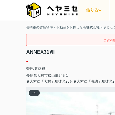
借りる
長崎市の賃貸物件・不動産をお探しなら株式会社ヘヤミセ
この物
ANNEX31Ⅷ
-
管理/共益費 -
長崎県
大村市
松山町
245-1
大村線「大村」駅徒歩25分
大村線「諏訪」駅徒歩2
1
/
3