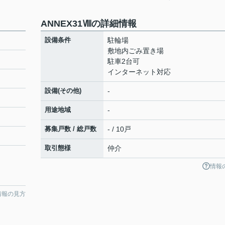
ANNEX31Ⅷの詳細情報
設備条件
駐輪場
敷地内ごみ置き場
駐車2台可
インターネット対応
設備(その他)
-
用途地域
-
募集戸数 / 総戸数
- / 10戸
取引態様
仲介
情報
情報の見方