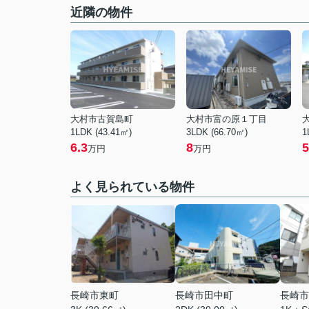
近隣の物件
大村市古賀島町
大村市富の原１丁目
1LDK (43.41㎡)
3LDK (66.70㎡)
1
6.3
8
5
万円
万円
よく見られている物件
長崎市東町
長崎市田中町
長崎市