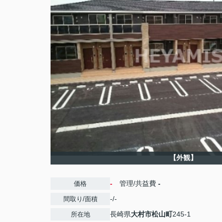
【外観】
-
管理/共益費
-
価格
-/-
間取り/面積
長崎県
大村市
松山町
245-1
所在地