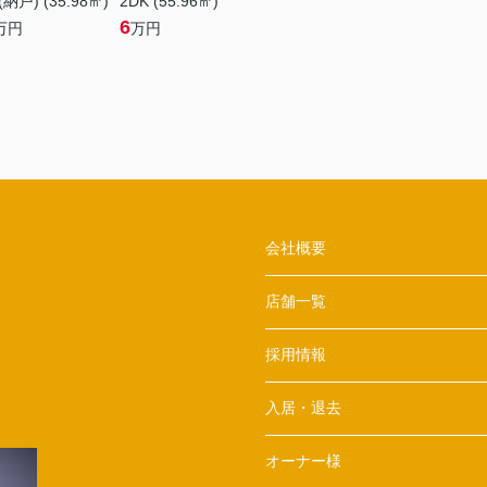
納戸) (35.98㎡)
2DK (55.96㎡)
6
万円
万円
会社概要
店舗一覧
採用情報
入居・退去
オーナー様