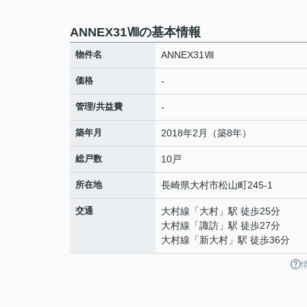
ANNEX31Ⅷの基本情報
物件名
ANNEX31Ⅷ
価格
-
管理/共益費
-
築年月
2018年2月（築8年）
総戸数
10戸
所在地
長崎県
大村市
松山町
245-1
交通
大村線
「
大村
」駅 徒歩25分
大村線
「
諏訪
」駅 徒歩27分
大村線
「
新大村
」駅 徒歩36分