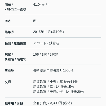
41.04㎡ / -
面積 /
バルコニー面積
南
向き
2015年11月(築10年)
築年月
アパート / 鉄骨造
種別 / 建物構造
106 / 1階 / 2階建
部屋 /
所在階 / 階建て
長崎県
諫早市
長野町
1505-1
所在地
島原鉄道
「
小野
」駅 徒歩11分
交通
島原鉄道
「
幸
」駅 徒歩15分
島原鉄道
「
干拓の里
」駅 徒歩20分
空有(1台) / 3,300円 (税込)
駐車場 / 月額