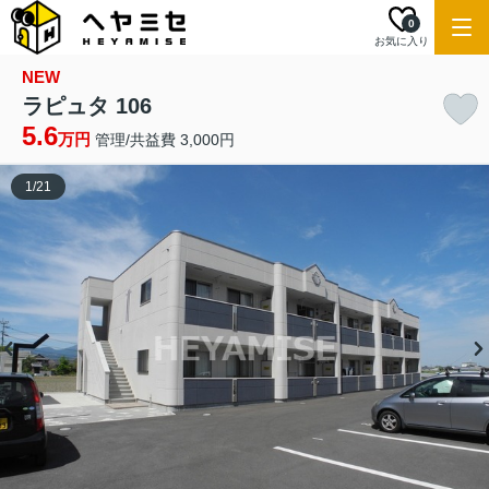
0
お気に入り
NEW
ラピュタ 106
5.6
万円
管理/共益費 3,000円
1
/
21