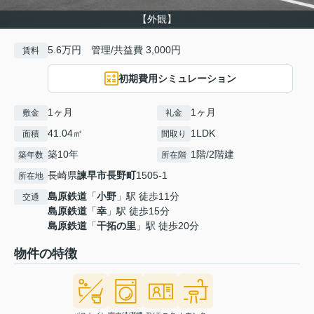
【外観】
5.6万円 管理/共益費 3,000円
賃料
初期費用シミュレーション
1ヶ月
1ヶ月
敷金
礼金
41.04㎡
1LDK
面積
間取り
築10年
1階/2階建
築年数
所在階
長崎県
諫早市
長野町
1505-1
所在地
島原鉄道
「
小野
」駅 徒歩11分
交通
島原鉄道
「
幸
」駅 徒歩15分
島原鉄道
「
干拓の里
」駅 徒歩20分
物件の特徴