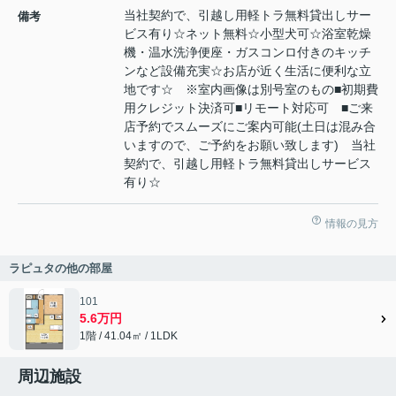
当社契約で、引越し用軽トラ無料貸出しサー
備考
ビス有り☆ネット無料☆小型犬可☆浴室乾燥
機・温水洗浄便座・ガスコンロ付きのキッチ
ンなど設備充実☆お店が近く生活に便利な立
地です☆ ※室内画像は別号室のもの■初期費
用クレジット決済可■リモート対応可 ■ご来
店予約でスムーズにご案内可能(土日は混み合
いますので、ご予約をお願い致します) 当社
契約で、引越し用軽トラ無料貸出しサービス
有り☆
情報の見方
ラピュタの他の部屋
101
5.6万円
1階 / 41.04㎡ / 1LDK
周辺施設