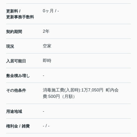
0ヶ月 / -
更新料 /
更新事務手数料
2年
契約期間
空家
現況
即時
入居可能日
-
敷金積み増し
消毒施工費(入居時):1万7,050円 町内会
その他条件
費:500円（月額）
-
用途地域
- / -
権利金 / 雑費