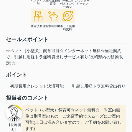
バストイレ
室内洗濯機
TVモニタ
カウンター
別
置場
付きインタ
キッチン
ーホン
独立洗面台
浴室乾燥機
ネット使用
料無料
セールスポイント
☆ペット（小型犬）飼育可能☆インターネット無料☆当社契約
で、引越し用軽トラ無料貸出しサービス有り(長崎県内の移動限
定)☆
ポイント
初期費用クレジット決済可能
引越し用軽トラ無料貸出有り
担当者のコメント
ペット（小型犬）飼育可☆ネット無料☆ ※室内画
像は別号室のもの ご来店予約でスムーズにご案内
可能(土日は混み合いますので、ご予約をお願い致し
【松嶋 勇
ます)
太】