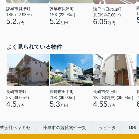
諫早市貝津町
諫早市貝津町
諫早市日の出町
1
1SK (22.93㎡)
1SK (22.93㎡)
1LDK (47.66㎡)
5.2
5.2
6.05
万円
万円
万円
よく見られている物件
長崎市矢上町
長崎市田中町
長崎市東町
1K＋S(納戸) (35.98㎡)
2DK (39.00㎡)
2
3K (39.66㎡)
4.55
5.3
4.5
万円
万円
万円
式会社ヘヤミセ
諫早市の賃貸物件一覧
ラピュタ
106