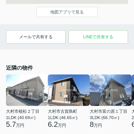
地図アプリで見る
メールで共有する
LINEで共有する
近隣の物件
大村市植松２丁目
大村市古賀島町
大村市富の原１丁目
1LDK (40.69㎡)
1LDK (46.65㎡)
3LDK (66.70㎡)
2
5.7
6.2
8
万円
万円
万円