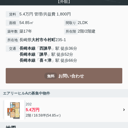
【外観】
5.4万円 管理/共益費 1,800円
賃料
54.85㎡
2LDK
面積
間取り
築17年
2階/2階建
築年数
所在階
長崎県
大村市
今村町
235-1
所在地
長崎本線
「
西諫早
」駅 徒歩36分
交通
長崎本線
「
諫早
」駅 徒歩52分
長崎本線
「
喜々津
」駅 徒歩66分
お問い合わせ
無料
エアリーヒルAの募集中物件
202
5.4万円
2階 / 16.59坪(54.85㎡)