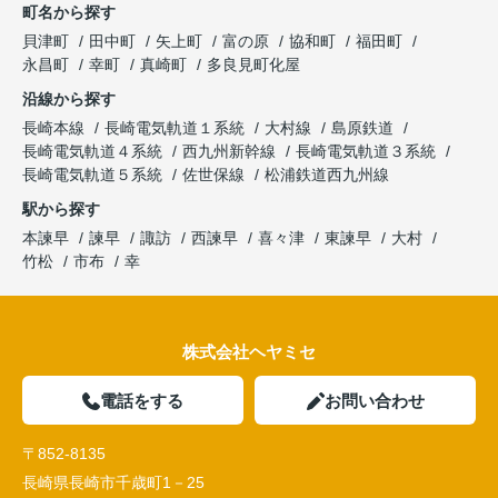
町名から探す
貝津町
田中町
矢上町
富の原
協和町
福田町
永昌町
幸町
真崎町
多良見町化屋
沿線から探す
長崎本線
長崎電気軌道１系統
大村線
島原鉄道
長崎電気軌道４系統
西九州新幹線
長崎電気軌道３系統
長崎電気軌道５系統
佐世保線
松浦鉄道西九州線
駅から探す
本諫早
諫早
諏訪
西諫早
喜々津
東諫早
大村
竹松
市布
幸
株式会社ヘヤミセ
電話をする
お問い合わせ
〒852-8135
長崎県長崎市千歳町1－25