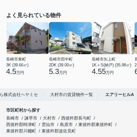
よく見られている物件
長崎市東町
長崎市田中町
長崎市矢上町
3K (39.66㎡)
2DK (39.00㎡)
1K＋S(納戸) (35.98㎡)
2
4.5
5.3
4.55
万円
万円
万円
ら株式会社ヘヤミセ
大村市の賃貸物件一覧
エアリーヒルA
市区町村から探す
長崎市
諫早市
大村市
西彼杵郡長与町
西彼杵郡時津町
雲仙市
島原市
東彼杵郡東彼杵町
東彼杵郡川棚町
東彼杵郡波佐見町