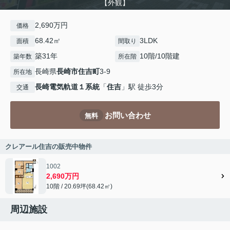
【外観】
2,690万円
価格
68.42㎡
3LDK
面積
間取り
築31年
10階/10階建
築年数
所在階
長崎県
長崎市
住吉町
3-9
所在地
長崎電気軌道１系統
「
住吉
」駅 徒歩3分
交通
お問い合わせ
無料
クレアール住吉の販売中物件
1002
2,690万円
10階 / 20.69坪(68.42㎡)
周辺施設