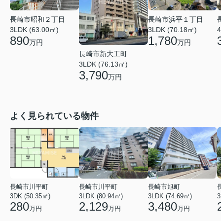
長崎市昭和２丁目
長崎市浜平１丁目
3LDK (63.00㎡)
3LDK (70.18㎡)
4
890
1,780
万円
万円
長崎市新大工町
3LDK (76.13㎡)
3,790
万円
よく見られている物件
長崎市川平町
長崎市川平町
長崎市旭町
3DK (50.35㎡)
3LDK (80.94㎡)
3LDK (74.69㎡)
3
280
2,129
3,480
万円
万円
万円