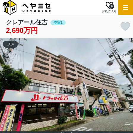
0
お気に入り
クレアール住吉
空室1
2,690万円
1
/
14