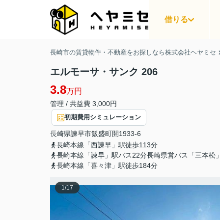
借りる
長崎市の賃貸物件・不動産をお探しなら株式会社ヘヤミセ
エルモーサ・サンク 206
3.8
万円
管理 / 共益費 3,000円
初期費用シミュレーション
長崎県
諫早市
飯盛町開
1933-6
長崎本線「西諫早」駅徒歩113分
長崎本線「諫早」駅バス22分長崎県営バス「三本松
長崎本線「喜々津」駅徒歩184分
1
/
17