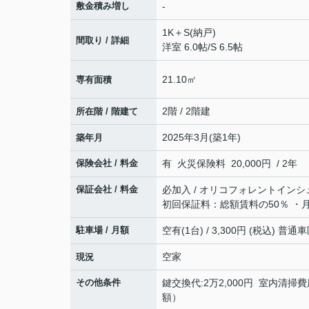
敷金積み増し
-
1K＋S(納戸)
間取り / 詳細
洋室 6.0帖
/
S 6.5帖
21.10㎡
専有面積
2階 / 2階建
所在階 / 階建て
2025年3月(築1年)
築年月
保険会社 / 料金
有 火災保険料 20,000円 / 2年
保証会社 / 料金
必加入 / オリコフォレントインシ
初回保証料：総額賃料の50％ ・
駐車場 / 月額
空有(1台) / 3,300円 (税込) 
空家
現況
その他条件
鍵交換代:2万2,000円 室内清掃費
額）