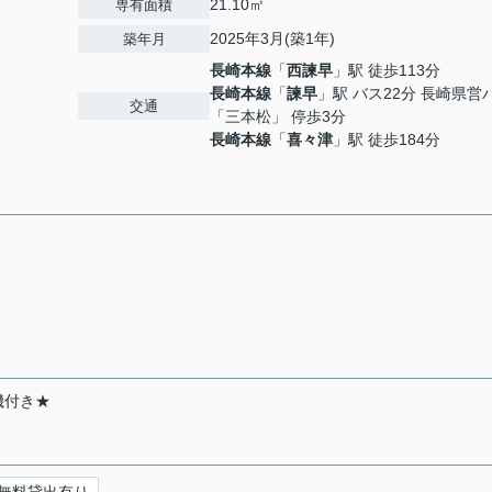
21.10㎡
専有面積
2025年3月(築1年)
築年月
長崎本線
「
西諫早
」駅 徒歩113分
長崎本線
「
諫早
」駅 バス22分 長崎県営
交通
「三本松」 停歩3分
長崎本線
「
喜々津
」駅 徒歩184分
機付き★