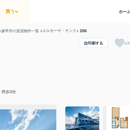
買う
ホー
エルモーサ・サンク
206
諫早市の賃貸物件一覧
印刷する
お気
」停歩3分