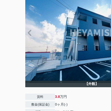
【外観】
3.8
万円
賃料
0ヶ月(-)
敷金(保証金)