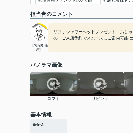
初期費用クレジット決済可能
引越し用軽トラ
担当者のコメント
リファシャワーヘッドプレゼント！おしゃ
の ご来店予約でスムーズにご案内可能(
【阿賀野 隆
暉】
パノラマ画像
ロフト
リビング
基本情報
-
保証金