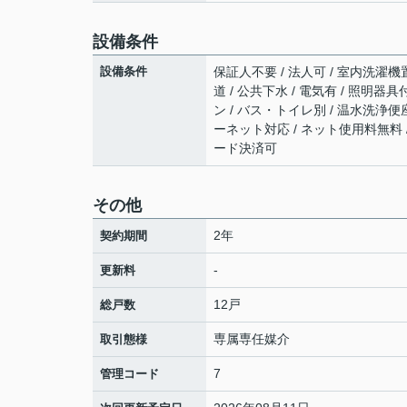
設備条件
設備条件
保証人不要 / 法人可 / 室内洗濯機置
道 / 公共下水 / 電気有 / 照明器
ン / バス・トイレ別 / 温水洗浄便座
ーネット対応 / ネット使用料無料 /
ード決済可
その他
2年
契約期間
-
更新料
12戸
総戸数
専属専任媒介
取引態様
7
管理コード