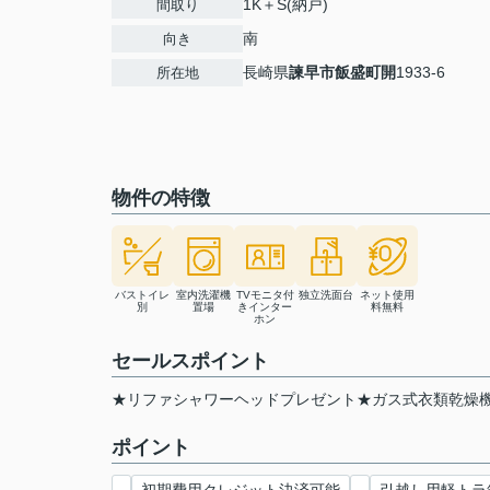
1K＋S(納戸)
間取り
南
向き
長崎県
諫早市
飯盛町開
1933-6
所在地
物件の特徴
バストイレ
室内洗濯機
TVモニタ付
独立洗面台
ネット使用
別
置場
きインター
料無料
ホン
セールスポイント
★リファシャワーヘッドプレゼント★ガス式衣類乾燥
ポイント