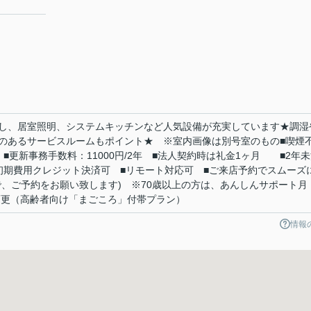
し、居室照明、システムキッチンなど人気設備が充実しています★調湿
のあるサービスルームもポイント★ ※室内画像は別号室のもの■喫煙
■更新事務手数料：11000円/2年 ■法人契約時は礼金1ヶ月 ■2年
初期費用クレジット決済可 ■リモート対応可 ■ご来店予約でスムーズ
で、ご予約をお願い致します) ※70歳以上の方は、あんしんサポート月
）へ変更（高齢者向け「まごころ」付帯プラン）
情報