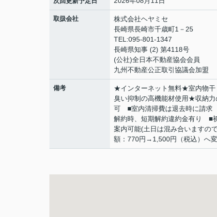
2026年08月11日
次回更新予定日
取扱会社
株式会社ヘヤミセ
長崎県長崎市千歳町1－25
TEL:095-801-1347
長崎県知事 (2) 第4118号
(公社)全日本不動産協会会員
九州不動産公正取引協議会加盟
備考
★インターネット無料★室内物干
臭い抑制の高機能材使用★収納力
可 ■室内清掃費は退去時に請求 
解約時、短期解約違約金有り ■
案内可能(土日は混み合いますの
額：770円→1,500円（税込