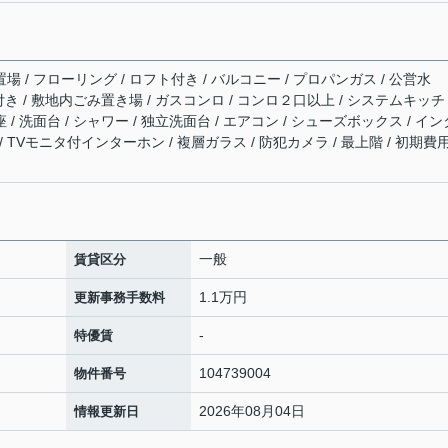
場 / フローリング / ロフト付き / バルコニー / プロパンガス / 公営水
具付き / 敷地内ごみ置き場 / ガスコンロ / コンロ２口以上 / システムキッチ
 / 洗面台 / シャワー / 独立洗面台 / エアコン / シューズボックス / イン
 TVモニタ付インターホン / 複層ガラス / 防犯カメラ / 最上階 / 初期費
一般
賃貸区分
1.1万円
更新事務手数料
-
特優賃
104739004
物件番号
2026年08月04日
情報更新日