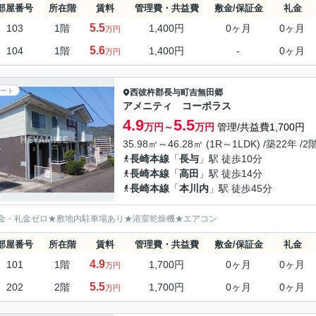
部屋番号
所在階
賃料
管理費・共益費
敷金/保証金
礼金
5.5
103
1階
1,400円
0ヶ月
0ヶ月
万円
5.6
104
1階
1,400円
-
0ヶ月
万円
ート
西彼杵郡長与町
吉無田郷
アメニティ コーポラス
4.9
5.5
万円～
万円
管理/共益費1,700円
35.98㎡～46.28㎡ (1R～1LDK) /築22年 /2
長崎本線
「
長与
」駅 徒歩10分
長崎本線
「
高田
」駅 徒歩14分
長崎本線
「
本川内
」駅 徒歩45分
金・礼金ゼロ★敷地内駐車場あり★浴室乾燥機★エアコン
部屋番号
所在階
賃料
管理費・共益費
敷金/保証金
礼金
4.9
101
1階
1,700円
0ヶ月
0ヶ月
万円
5.5
202
2階
1,700円
0ヶ月
0ヶ月
万円