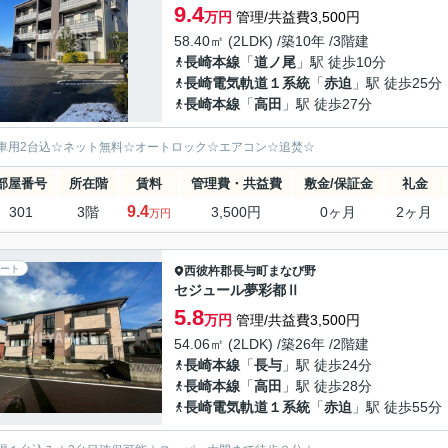
9.4
万円
管理/共益費3,500円
58.40㎡ (2LDK) /築10年 /3階建
長崎本線
「
道ノ尾
」駅 徒歩10分
長崎電気軌道１系統
「
赤迫
」駅 徒歩25分
長崎本線
「
高田
」駅 徒歩27分
車用2台込☆ネット無料☆オートロック☆エアコン☆追焚☆
部屋番号
所在階
賃料
管理費・共益費
敷金/保証金
礼金
9.4
301
3階
3,500円
0ヶ月
2ヶ月
万円
ート
西彼杵郡長与町
まなび野
セジュール夢彩都Ⅱ
5.8
万円
管理/共益費3,500円
54.06㎡ (2LDK) /築26年 /2階建
長崎本線
「
長与
」駅 徒歩24分
長崎本線
「
高田
」駅 徒歩28分
長崎電気軌道１系統
「
赤迫
」駅 徒歩55分