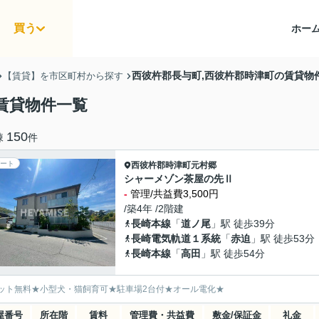
買う
ホー
西彼杵郡長与町,西彼杵郡時津町の賃貸物
【賃貸】を市区町村から探す
賃貸物件一覧
150
棟
件
ート
西彼杵郡時津町
元村郷
シャーメゾン茶屋の先Ⅱ
-
管理/共益費3,500円
/築4年 /2階建
長崎本線
「
道ノ尾
」駅 徒歩39分
長崎電気軌道１系統
「
赤迫
」駅 徒歩53分
長崎本線
「
高田
」駅 徒歩54分
ット無料★小型犬・猫飼育可★駐車場2台付★オール電化★
屋番号
所在階
賃料
管理費・共益費
敷金/保証金
礼金