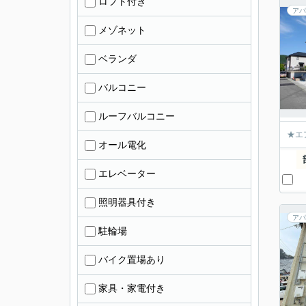
ロフト付き
アパ
メゾネット
ベランダ
バルコニー
ルーフバルコニー
★エ
オール電化
エレベーター
照明器具付き
アパ
駐輪場
バイク置場あり
家具・家電付き