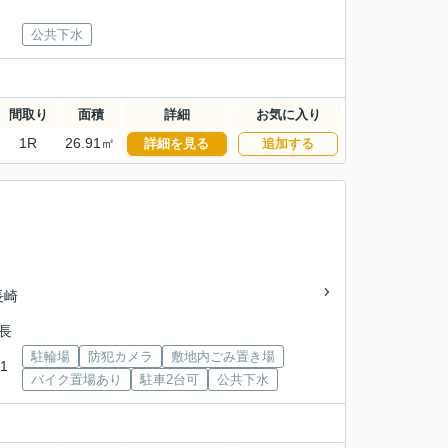
公共下水
間取り
面積
詳細
お気に入り
1R
26.91㎡
詳細を見る
追加する
長崎
 長
駐輪場
防犯カメラ
敷地内ごみ置き場
1
バイク置場あり
駐車2台可
公共下水