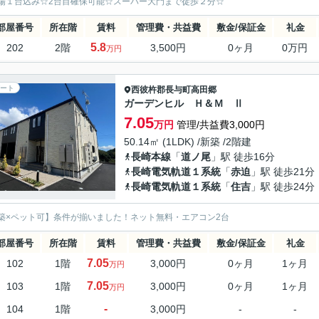
場１台込み☆2台目確保可能☆スーパー大門まで徒歩２分☆
部屋番号
所在階
賃料
管理費・共益費
敷金/保証金
礼金
5.8
202
2階
3,500円
0ヶ月
0万円
万円
ート
西彼杵郡長与町
高田郷
ガーデンヒル Ｈ＆Ｍ Ⅱ
7.05
万円
管理/共益費3,000円
50.14㎡ (1LDK) /新築 /2階建
長崎本線
「
道ノ尾
」駅 徒歩16分
長崎電気軌道１系統
「
赤迫
」駅 徒歩21分
長崎電気軌道１系統
「
住吉
」駅 徒歩24分
築×ペット可】条件が揃いました！ネット無料・エアコン2台
部屋番号
所在階
賃料
管理費・共益費
敷金/保証金
礼金
7.05
102
1階
3,000円
0ヶ月
1ヶ月
万円
7.05
103
1階
3,000円
0ヶ月
1ヶ月
万円
-
104
1階
3,000円
-
-