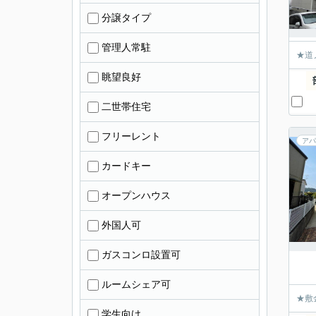
分譲タイプ
管理人常駐
★道
眺望良好
二世帯住宅
フリーレント
アパ
カードキー
オープンハウス
外国人可
ガスコンロ設置可
ルームシェア可
★敷
学生向け