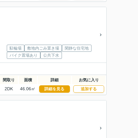
駐輪場
敷地内ごみ置き場
閑静な住宅地
バイク置場あり
公共下水
間取り
面積
詳細
お気に入り
2DK
46.06㎡
詳細を見る
追加する