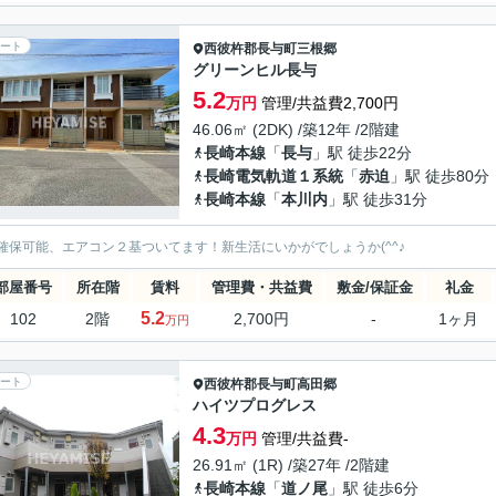
ート
西彼杵郡長与町
三根郷
グリーンヒル長与
5.2
万円
管理/共益費2,700円
46.06㎡ (2DK) /築12年 /2階建
長崎本線
「
長与
」駅 徒歩22分
長崎電気軌道１系統
「
赤迫
」駅 徒歩80分
長崎本線
「
本川内
」駅 徒歩31分
確保可能、エアコン２基ついてます！新生活にいかがでしょうか(^^♪
部屋番号
所在階
賃料
管理費・共益費
敷金/保証金
礼金
5.2
102
2階
2,700円
-
1ヶ月
万円
ート
西彼杵郡長与町
高田郷
ハイツプログレス
4.3
万円
管理/共益費-
26.91㎡ (1R) /築27年 /2階建
長崎本線
「
道ノ尾
」駅 徒歩6分