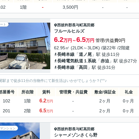
-
102
1階
3,500円
-
-
ート
西彼杵郡長与町
高田郷
フルールヒルズ
6.2
6.5
万円～
万円
管理/共益費0円
62.95㎡ (2LDK～3LDK) /築22年 /2階建
長崎本線
「
道ノ尾
」駅 徒歩11分
長崎電気軌道１系統
「
赤迫
」駅 徒歩27分
長崎本線
「
高田
」駅 徒歩31分
尾駅まで徒歩11分の当物件にて新生活はいかがでしょうか？(^^♪
部屋番号
所在階
賃料
管理費・共益費
敷金/保証金
礼金
6.2
102
1階
-
2ヶ月
0ヶ月
万円
6.5
201
2階
-
2ヶ月
0ヶ月
万円
マンション
西彼杵郡長与町
高田郷
シャーメゾンさくら野