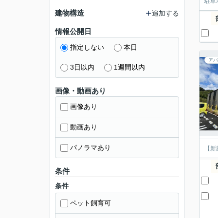
駐車
建物構造
追加する
情報公開日
指定しない
本日
アパ
3日以内
1週間以内
画像・動画あり
画像あり
動画あり
パノラマあり
【新
条件
条件
ペット飼育可