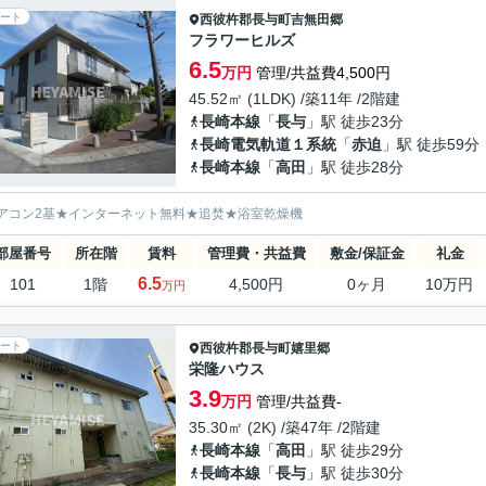
ート
西彼杵郡長与町
吉無田郷
フラワーヒルズ
6.5
万円
管理/共益費4,500円
45.52㎡ (1LDK) /築11年 /2階建
長崎本線
「
長与
」駅 徒歩23分
長崎電気軌道１系統
「
赤迫
」駅 徒歩59分
長崎本線
「
高田
」駅 徒歩28分
アコン2基★インターネット無料★追焚★浴室乾燥機
部屋番号
所在階
賃料
管理費・共益費
敷金/保証金
礼金
6.5
101
1階
4,500円
0ヶ月
10万円
万円
ート
西彼杵郡長与町
嬉里郷
栄隆ハウス
3.9
万円
管理/共益費-
35.30㎡ (2K) /築47年 /2階建
長崎本線
「
高田
」駅 徒歩29分
長崎本線
「
長与
」駅 徒歩30分