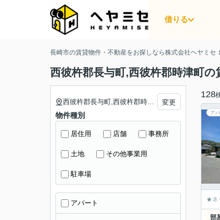
借りる
長崎市の賃貸物件・不動産をお探しなら株式会社ヘヤミセ
西彼杵郡長与町,西彼杵郡時津町の
128
西彼杵郡長与町,西彼杵郡時津町
変更
アパ
物件種別
居住用
店舗
事務所
土地
その他事業用
駐車場
★ネ
アパート
部