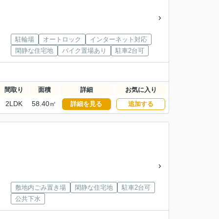
駐輪場
オートロック
インターネット対応
閑静な住宅地
バイク置場あり
駐車2台可
間取り
面積
詳細
お気に入り
2LDK
58.40㎡
詳細を見る
追加する
敷地内ごみ置き場
閑静な住宅地
駐車2台可
公共下水