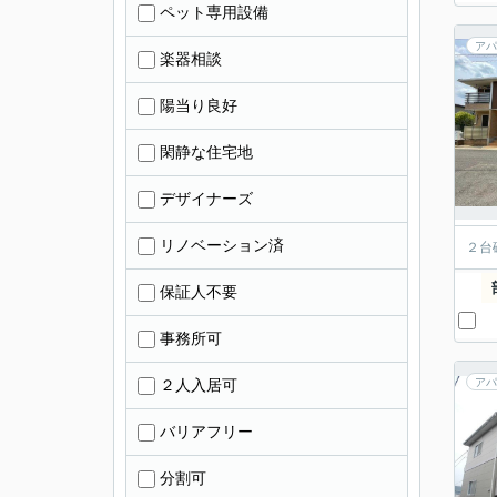
ペット専用設備
アパ
楽器相談
陽当り良好
閑静な住宅地
デザイナーズ
リノベーション済
２台
保証人不要
事務所可
２人入居可
アパ
バリアフリー
分割可