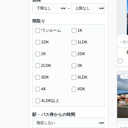
～
間取り
ワンルーム
1K
1DK
1LDK
☆駐
2K
2DK
2LDK
3K
3DK
3LDK
アパ
4K
4DK
4LDK以上
駅・バス停からの時間