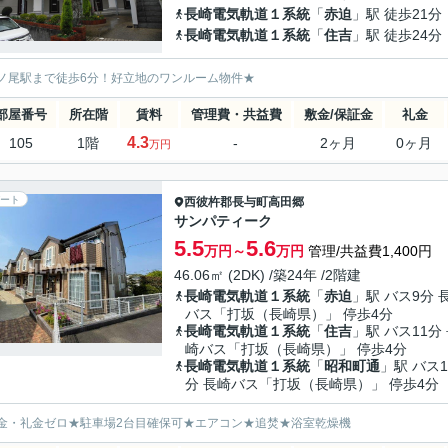
長崎電気軌道１系統
「
赤迫
」駅 徒歩21分
長崎電気軌道１系統
「
住吉
」駅 徒歩24分
ノ尾駅まで徒歩6分！好立地のワンルーム物件★
部屋番号
所在階
賃料
管理費・共益費
敷金/保証金
礼金
4.3
105
1階
-
2ヶ月
0ヶ月
万円
ート
西彼杵郡長与町
高田郷
サンパティーク
5.5
5.6
万円～
万円
管理/共益費1,400円
46.06㎡ (2DK) /築24年 /2階建
長崎電気軌道１系統
「
赤迫
」駅 バス9分 
バス「打坂（長崎県）」 停歩4分
長崎電気軌道１系統
「
住吉
」駅 バス11分
崎バス「打坂（長崎県）」 停歩4分
長崎電気軌道１系統
「
昭和町通
」駅 バス1
分 長崎バス「打坂（長崎県）」 停歩4分
金・礼金ゼロ★駐車場2台目確保可★エアコン★追焚★浴室乾燥機