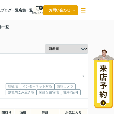
0
ム
ブログ一覧
店舗一覧
お問い合わせ
お気に入り
件一覧
駐輪場
インターネット対応
防犯カメラ
敷地内ごみ置き場
閑静な住宅地
駐車2台可
間取り
面積
詳細
お気に入り