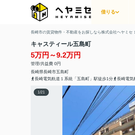
借りる
長崎市の賃貸物件・不動産をお探しなら株式会社ヘヤミセ
キャスティール五島町
5万円～9.2万円
管理/共益費 0円
長崎県
長崎市
五島町
長崎電気軌道１系統「五島町」駅徒歩1分
長崎電気
1
/
21