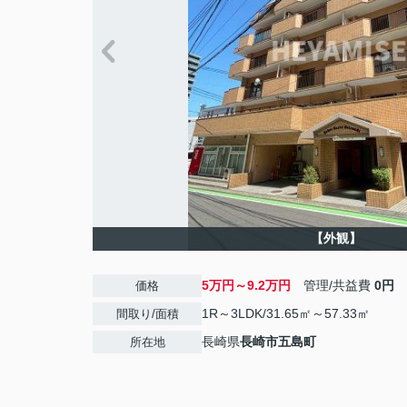
【外観】
5万円～9.2万円
管理/共益費
0円
価格
1R～3LDK/31.65㎡～57.33㎡
間取り/面積
長崎県
長崎市
五島町
所在地