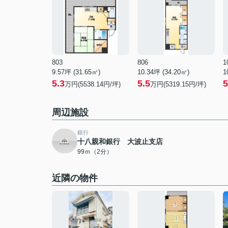
803
806
1
9.57坪 (31.65㎡)
10.34坪 (34.20㎡)
1
5.3
5.5
5
万円(5538.14円/坪)
万円(5319.15円/坪)
周辺施設
銀行
十八親和銀行 大波止支店
99ｍ（2分）
近隣の物件