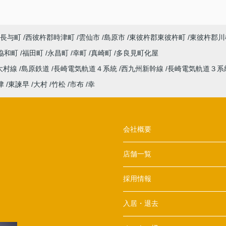
長与町
西彼杵郡時津町
雲仙市
島原市
東彼杵郡東彼杵町
東彼杵郡川
協和町
福田町
永昌町
幸町
真崎町
多良見町化屋
大村線
島原鉄道
長崎電気軌道４系統
西九州新幹線
長崎電気軌道３系
津
東諫早
大村
竹松
市布
幸
会社概要
店舗一覧
採用情報
入居・退去