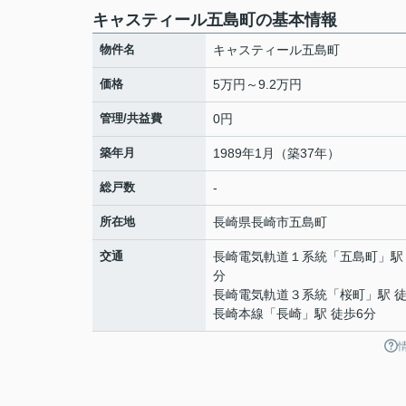
キャスティール五島町の基本情報
物件名
キャスティール五島町
価格
5万円～9.2万円
管理/共益費
0円
築年月
1989年1月（築37年）
総戸数
-
所在地
長崎県
長崎市
五島町
交通
長崎電気軌道１系統
「
五島町
」駅
分
長崎電気軌道３系統
「
桜町
」駅 
長崎本線
「
長崎
」駅 徒歩6分