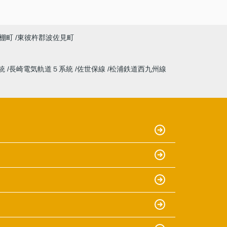
棚町
東彼杵郡波佐見町
統
長崎電気軌道５系統
佐世保線
松浦鉄道西九州線