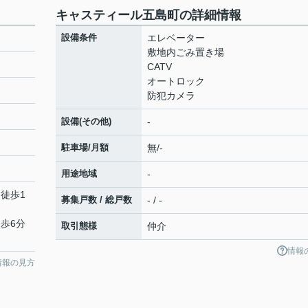
キャスティール五島町の詳細情報
設備条件
エレベーター
敷地内ごみ置き場
CATV
オートロック
防犯カメラ
設備(その他)
-
駐車場/月額
無/-
用途地域
-
 徒歩1
募集戸数 / 総戸数
- / -
徒歩6分
取引態様
仲介
情報
情報の見方