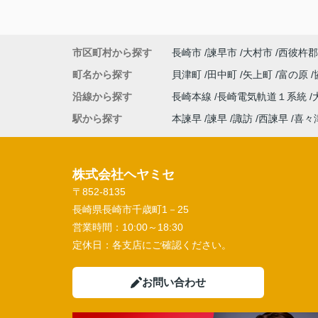
市区町村から探す
長崎市
諫早市
大村市
西彼杵郡
町名から探す
貝津町
田中町
矢上町
富の原
沿線から探す
長崎本線
長崎電気軌道１系統
駅から探す
本諫早
諫早
諏訪
西諫早
喜々
株式会社ヘヤミセ
〒852-8135
長崎県長崎市千歳町1－25
営業時間：
10:00～18:30
定休日：
各支店にご確認ください。
お問い合わせ