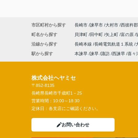
市区町村から探す
長崎市
諫早市
大村市
西彼杵郡
町名から探す
貝津町
田中町
矢上町
富の原
沿線から探す
長崎本線
長崎電気軌道１系統
駅から探す
本諫早
諫早
諏訪
西諫早
喜々
株式会社ヘヤミセ
〒852-8135
長崎県長崎市千歳町1－25
営業時間：
10:00～18:30
定休日：
各支店にご確認ください。
お問い合わせ