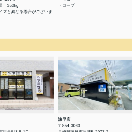
 350kg
・ロープ
イズと異なる場合がございま
諫早店
5
〒854-0063
目覚町3-5-1F
長崎県諫早市貝津町2977-2