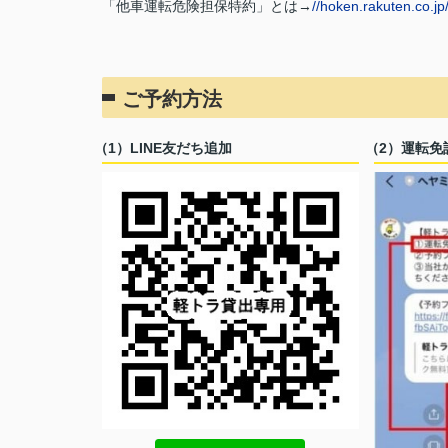
「他車運転危険担保特約」とは
→
//hoken.rakuten.co.j
ご予約方法
（1）LINE友だち追加
（2）運転免