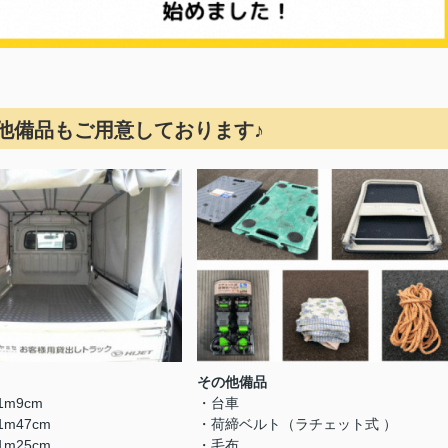
他備品もご用意しております♪
その他備品
m9cm
・台車
m47cm
・荷締ベルト（ラチェット式 ）
m25cm
・毛布