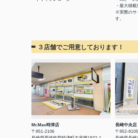
・最大積載量
※実際のサ
す。
３店舗でご用意しております！
Mr.Max時津店
長崎中央店
〒851-2106
〒852-810
長崎県西彼杵郡時津町左底郷1832-1
長崎県長崎市