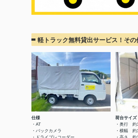
軽トラック無料貸出サービス！その
仕様
荷台サイズ
・AT
・奥行 約1
・バックカメラ
・横幅 約1
・ドライブレコーダー
・高さ 約1