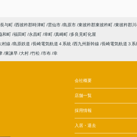
長与町
西彼杵郡時津町
雲仙市
島原市
東彼杵郡東彼杵町
東彼杵郡川
協和町
福田町
永昌町
幸町
真崎町
多良見町化屋
大村線
島原鉄道
長崎電気軌道４系統
西九州新幹線
長崎電気軌道３系
津
東諫早
大村
竹松
市布
幸
会社概要
店舗一覧
採用情報
入居・退去