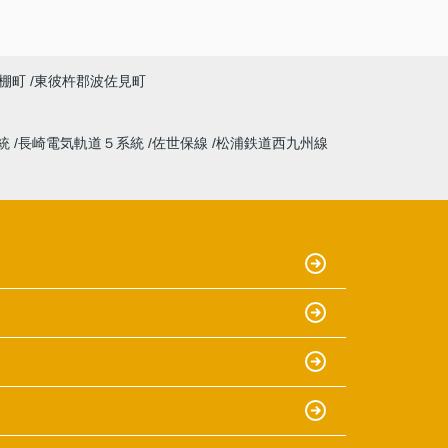
棚町
東彼杵郡波佐見町
統
長崎電気軌道５系統
佐世保線
松浦鉄道西九州線