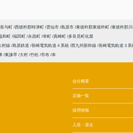
長与町
西彼杵郡時津町
雲仙市
島原市
東彼杵郡東彼杵町
東彼杵郡川
協和町
福田町
永昌町
幸町
真崎町
多良見町化屋
大村線
島原鉄道
長崎電気軌道４系統
西九州新幹線
長崎電気軌道３系
津
東諫早
大村
竹松
市布
幸
会社概要
店舗一覧
採用情報
入居・退去