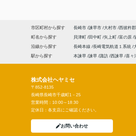
市区町村から探す
長崎市
諫早市
大村市
西彼杵郡
町名から探す
貝津町
田中町
矢上町
富の原
沿線から探す
長崎本線
長崎電気軌道１系統
駅から探す
本諫早
諫早
諏訪
西諫早
喜々
株式会社ヘヤミセ
〒852-8135
長崎県長崎市千歳町1－25
営業時間：
10:00～18:30
定休日：
各支店にご確認ください。
お問い合わせ