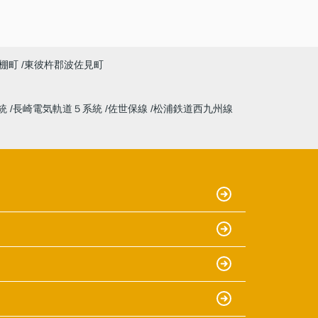
棚町
東彼杵郡波佐見町
統
長崎電気軌道５系統
佐世保線
松浦鉄道西九州線