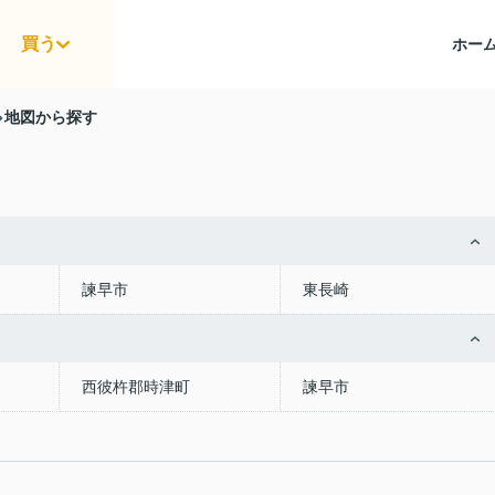
買う
ホー
地図から探す
諫早市
東長崎
西彼杵郡時津町
諫早市