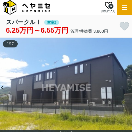
0
お気に入り
スパークルⅠ
空室2
6.25万円～6.55万円
管理/共益費 3,800円
1
/
17