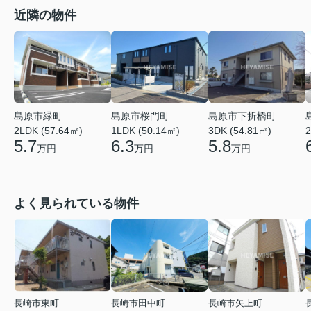
近隣の物件
島原市緑町
島原市桜門町
島原市下折橋町
2LDK (57.64㎡)
1LDK (50.14㎡)
3DK (54.81㎡)
2
5.7
6.3
5.8
万円
万円
万円
よく見られている物件
長崎市東町
長崎市田中町
長崎市矢上町