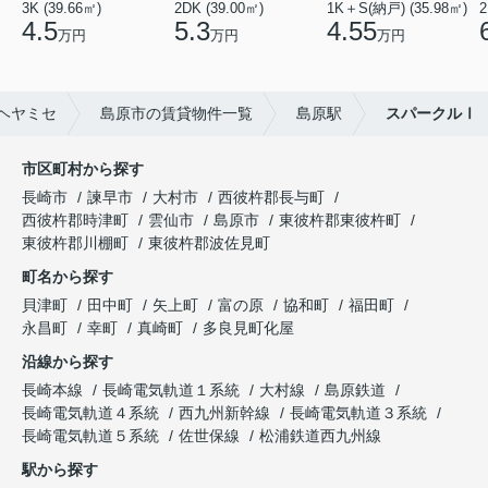
3K (39.66㎡)
2DK (39.00㎡)
1K＋S(納戸) (35.98㎡)
2
4.5
5.3
4.55
万円
万円
万円
ヘヤミセ
島原市の賃貸物件一覧
島原駅
スパークルⅠ
市区町村から探す
長崎市
諫早市
大村市
西彼杵郡長与町
西彼杵郡時津町
雲仙市
島原市
東彼杵郡東彼杵町
東彼杵郡川棚町
東彼杵郡波佐見町
町名から探す
貝津町
田中町
矢上町
富の原
協和町
福田町
永昌町
幸町
真崎町
多良見町化屋
沿線から探す
長崎本線
長崎電気軌道１系統
大村線
島原鉄道
長崎電気軌道４系統
西九州新幹線
長崎電気軌道３系統
長崎電気軌道５系統
佐世保線
松浦鉄道西九州線
駅から探す