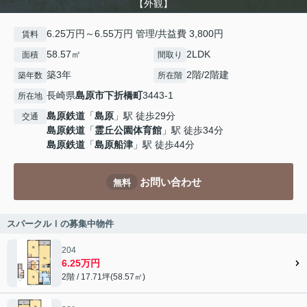
【外観】
6.25万円～6.55万円 管理/共益費 3,800円
賃料
58.57㎡
2LDK
面積
間取り
築3年
2階/2階建
築年数
所在階
長崎県
島原市
下折橋町
3443-1
所在地
島原鉄道
「
島原
」駅 徒歩29分
交通
島原鉄道
「
霊丘公園体育館
」駅 徒歩34分
島原鉄道
「
島原船津
」駅 徒歩44分
お問い合わせ
無料
スパークルⅠの募集中物件
204
6.25万円
2階 / 17.71坪(58.57㎡)