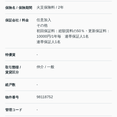
火災保険料 / 2年
保険名 / 保険期間
任意加入
保証会社 / 料金
その他
初回保証料：総額賃料の50％・更新保証料：
10000円/1年毎 連帯保証人1名
連帯保証人1名
-
特優賃
仲介 / 一般
取引態様 /
賃貸区分
-
総戸数
98118752
物件番号
-
管理コード