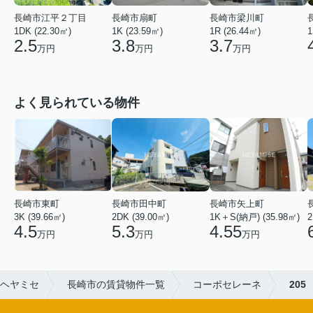
長崎市江平２丁目
長崎市扇町
長崎市梁川町
1DK (22.30㎡)
1K (23.59㎡)
1R (26.44㎡)
1
2.5
3.8
3.7
万円
万円
万円
よく見られている物件
長崎市矢上町
長崎市田中町
長崎市東町
1K＋S(納戸) (35.98㎡)
2DK (39.00㎡)
2
3K (39.66㎡)
4.55
5.3
4.5
万円
万円
万円
ヘヤミセ
長崎市の賃貸物件一覧
コーポセレーネ
205