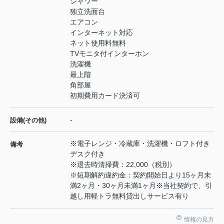
シャワー
独立洗面台
エアコン
インターネット対応
ネット使用料無料
TVモニタ付インターホン
洗濯機
最上階
角部屋
初期費用カード決済可
-
設備(その他)
※電子レンジ・冷蔵庫・洗濯機・ロフト付き
備考
デスク付き
※退去時清掃費：22,000（税別）
※短期解約違約金：契約開始日より15ヶ月未
満2ヶ月・30ヶ月未満1ヶ月※当社契約で、引
越し用軽トラ無料貸出しサービス有り
情報の見方