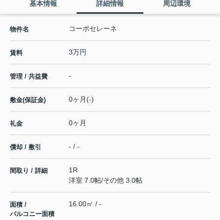
基本情報
詳細情報
周辺環境
コーポセレーネ
物件名
3万円
賃料
-
管理 / 共益費
0ヶ月(-)
敷金(保証金)
0ヶ月
礼金
- / -
償却 / 敷引
1R
間取り / 詳細
洋室 7.0帖
/
その他 3.0帖
16.00㎡ / -
面積 /
バルコニー面積