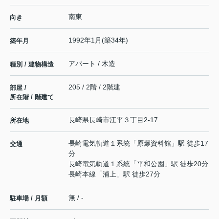
南東
向き
1992年1月(築34年)
築年月
アパート / 木造
種別 / 建物構造
205 / 2階 / 2階建
部屋 /
所在階 / 階建て
長崎県
長崎市
江平
３丁目2-17
所在地
長崎電気軌道１系統
「
原爆資料館
」駅 徒歩17
交通
分
長崎電気軌道１系統
「
平和公園
」駅 徒歩20分
長崎本線
「
浦上
」駅 徒歩27分
無 / -
駐車場 / 月額