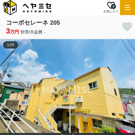
0
お気に入り
コーポセレーネ 205
3
万円
管理/共益費 -
1
/
29