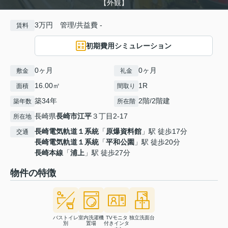
【外観】
3万円 管理/共益費 -
賃料
初期費用シミュレーション
0ヶ月
0ヶ月
敷金
礼金
16.00㎡
1R
面積
間取り
築34年
2階/2階建
築年数
所在階
長崎県
長崎市
江平
３丁目2-17
所在地
長崎電気軌道１系統
「
原爆資料館
」駅 徒歩17分
交通
長崎電気軌道１系統
「
平和公園
」駅 徒歩20分
長崎本線
「
浦上
」駅 徒歩27分
物件の特徴
バストイレ
室内洗濯機
TVモニタ
独立洗面台
別
置場
付きインタ