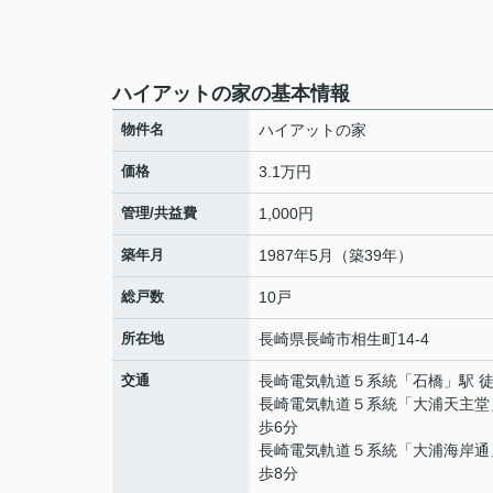
ハイアットの家の基本情報
物件名
ハイアットの家
価格
3.1万円
管理/共益費
1,000円
築年月
1987年5月（築39年）
総戸数
10戸
所在地
長崎県
長崎市
相生町
14-4
交通
長崎電気軌道５系統
「
石橋
」駅 
長崎電気軌道５系統
「
大浦天主堂
歩6分
長崎電気軌道５系統
「
大浦海岸通
歩8分