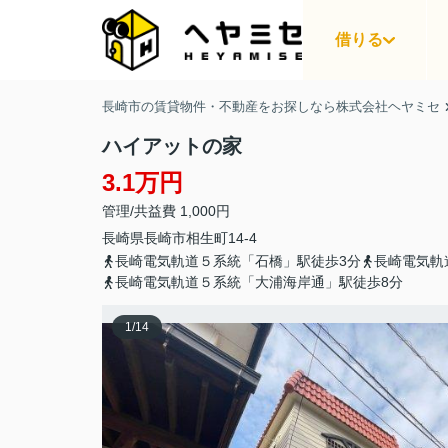
借りる
長崎市の賃貸物件・不動産をお探しなら株式会社ヘヤミセ
ハイアットの家
3.1万円
管理/共益費 1,000円
長崎県
長崎市
相生町
14-4
長崎電気軌道５系統「石橋」駅徒歩3分
長崎電気軌
長崎電気軌道５系統「大浦海岸通」駅徒歩8分
1
/
14