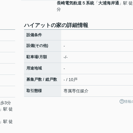
長崎電気軌道５系統
「
大浦海岸通
」駅 徒
分
ハイアットの家の詳細情報
設備条件
設備(その他)
-
駐車場/月額
-/-
用途地域
-
募集戸数 / 総戸数
- / 10戸
取引態様
専属専任媒介
情報
徒歩3分
」駅 徒
」駅 徒