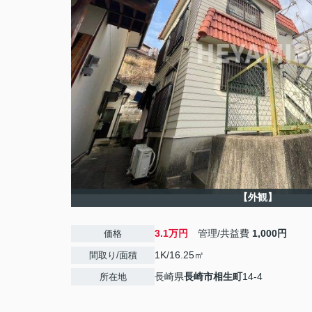
【外観】
3.1万円
管理/共益費
1,000円
価格
1K/16.25㎡
間取り/面積
長崎県
長崎市
相生町
14-4
所在地