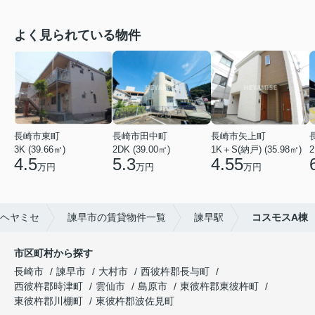
よく見られている物件
長崎市東町
長崎市田中町
長崎市矢上町
3K (39.66㎡)
2DK (39.00㎡)
1K＋S(納戸) (35.98㎡)
2
4.5
5.3
4.55
万円
万円
万円
ヘヤミセ
諫早市の賃貸物件一覧
諫早駅
コスモスA棟
市区町村から探す
長崎市
諫早市
大村市
西彼杵郡長与町
西彼杵郡時津町
雲仙市
島原市
東彼杵郡東彼杵町
東彼杵郡川棚町
東彼杵郡波佐見町