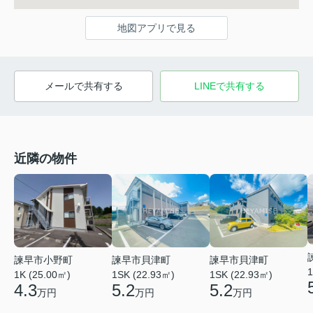
地図アプリで見る
メールで共有する
LINEで共有する
近隣の物件
諫早市貝津町
諫早市貝津町
諫早市小野町
1
1SK (22.93㎡)
1SK (22.93㎡)
1K (25.00㎡)
5.2
5.2
4.3
万円
万円
万円