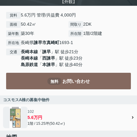
【外観】
5.6万円 管理/共益費 4,000円
賃料
50.42㎡
2DK
面積
間取り
築30年
1階/2階建
築年数
所在階
長崎県
諫早市
真崎町
1693-1
所在地
長崎本線
「
諫早
」駅 徒歩21分
交通
長崎本線
「
西諫早
」駅 徒歩23分
島原鉄道
「
本諫早
」駅 徒歩40分
お問い合わせ
無料
コスモスA棟の募集中物件
102
5.6万円
1階 / 15.25坪(50.42㎡)