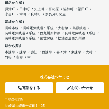
町名から探す
貝津町
田中町
矢上町
富の原
協和町
福田町
永昌町
幸町
真崎町
多良見町化屋
沿線から探す
長崎本線
長崎電気軌道１系統
大村線
島原鉄道
長崎電気軌道４系統
西九州新幹線
長崎電気軌道３系統
長崎電気軌道５系統
佐世保線
松浦鉄道西九州線
駅から探す
本諫早
諫早
諏訪
西諫早
喜々津
東諫早
大村
竹松
市布
幸
株式会社ヘヤミセ
電話をする
お問い合わせ
〒852-8135
長崎県長崎市千歳町1－25