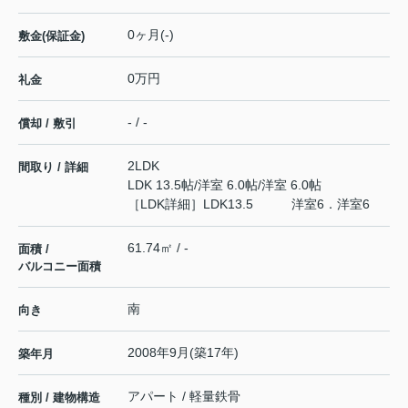
0ヶ月(-)
敷金(保証金)
0万円
礼金
- / -
償却 / 敷引
2LDK
間取り / 詳細
LDK 13.5帖
/
洋室 6.0帖
/
洋室 6.0帖
［LDK詳細］LDK13.5 洋室6．洋室6
61.74㎡ / -
面積 /
バルコニー面積
南
向き
2008年9月(築17年)
築年月
アパート / 軽量鉄骨
種別 / 建物構造