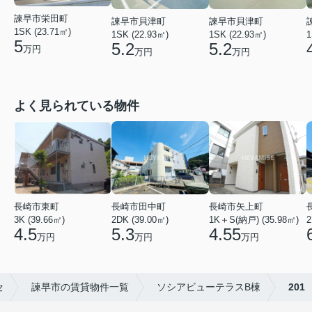
諫早市栄田町
諫早市貝津町
諫早市貝津町
1SK (23.71㎡)
1SK (22.93㎡)
1SK (22.93㎡)
1
5
5.2
5.2
万円
万円
万円
よく見られている物件
長崎市矢上町
長崎市田中町
長崎市東町
1K＋S(納戸) (35.98㎡)
2DK (39.00㎡)
2
3K (39.66㎡)
4.55
5.3
4.5
万円
万円
万円
セ
諫早市の賃貸物件一覧
ソシアビューテラスB棟
201