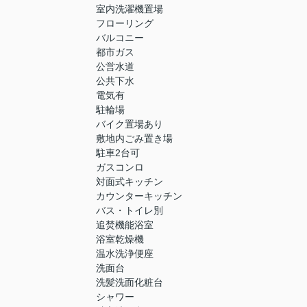
室内洗濯機置場
フローリング
バルコニー
都市ガス
公営水道
公共下水
電気有
駐輪場
バイク置場あり
敷地内ごみ置き場
駐車2台可
ガスコンロ
対面式キッチン
カウンターキッチン
バス・トイレ別
追焚機能浴室
浴室乾燥機
温水洗浄便座
洗面台
洗髪洗面化粧台
シャワー