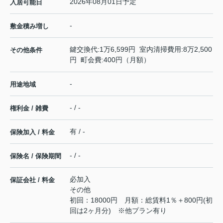
2026年08月01日予定
入居可能日
-
敷金積み増し
鍵交換代:1万6,599円 室内清掃費用:8万2,500
その他条件
円 町会費:400円（月額）
-
用途地域
- / -
権利金 / 雑費
有 / -
保険加入 / 料金
- / -
保険名 / 保険期間
必加入
保証会社 / 料金
その他
初回：18000円 月額：総賃料1％＋800円(初
回は2ヶ月分) ※他プラン有り