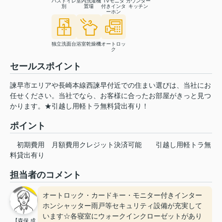
バストイレ
室内洗濯機
TVモニタ
カウンター
別
置場
付きインタ
キッチン
ーホン
独立洗面台
浴室乾燥機
オートロッ
ク
セールスポイント
諫早市エリアや長崎本線西諫早付近での住まい選びは、当社にお
任せください。当社でなら、お客様に合ったお部屋がきっと見つ
かります。★引越し用軽トラ無料貸出有り！
ポイント
初期費用
月額費用クレジット決済可能
引越し用軽トラ無
料貸出有り
担当者のコメント
オートロック・カードキー・モニター付きインター
ホンシャッター雨戸等セキュリティ設備が充実して
います☆各寝室にウォークインクローゼットがあり
【森保 成