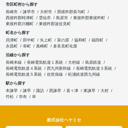
市区町村から探す
長崎市
諫早市
大村市
西彼杵郡長与町
西彼杵郡時津町
雲仙市
島原市
東彼杵郡東彼杵町
東彼杵郡川棚町
東彼杵郡波佐見町
町名から探す
貝津町
田中町
矢上町
富の原
協和町
福田町
永昌町
幸町
真崎町
多良見町化屋
沿線から探す
長崎本線
長崎電気軌道１系統
大村線
島原鉄道
長崎電気軌道４系統
西九州新幹線
長崎電気軌道３系統
長崎電気軌道５系統
佐世保線
松浦鉄道西九州線
駅から探す
本諫早
諫早
諏訪
西諫早
喜々津
東諫早
大村
竹松
市布
幸
株式会社ヘヤミセ