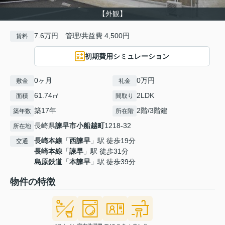
【外観】
7.6万円 管理/共益費 4,500円
賃料
初期費用シミュレーション
0ヶ月
0万円
敷金
礼金
61.74㎡
2LDK
面積
間取り
築17年
2階/3階建
築年数
所在階
長崎県
諫早市
小船越町
1218-32
所在地
長崎本線
「
西諫早
」駅 徒歩19分
交通
長崎本線
「
諫早
」駅 徒歩31分
島原鉄道
「
本諫早
」駅 徒歩39分
物件の特徴