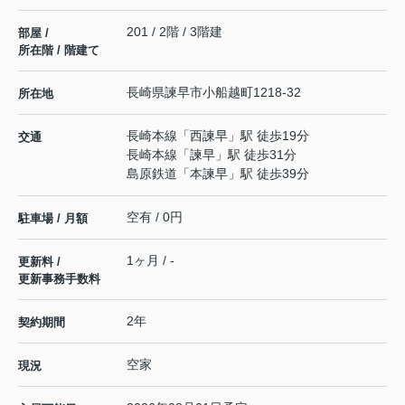
201 / 2階 / 3階建
部屋 /
所在階 / 階建て
長崎県
諫早市
小船越町
1218-32
所在地
長崎本線
「
西諫早
」駅 徒歩19分
交通
長崎本線
「
諫早
」駅 徒歩31分
島原鉄道
「
本諫早
」駅 徒歩39分
空有 / 0円
駐車場 / 月額
1ヶ月 / -
更新料 /
更新事務手数料
2年
契約期間
空家
現況