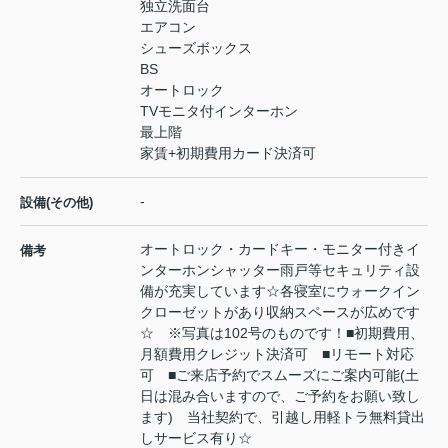
独立洗面台
エアコン
シューズボックス
BS
オートロック
TVモニタ付インターホン
最上階
家賃+初期費用カード決済可
-
設備(その他)
オートロック・カードキー・モニター付きイ
備考
ンターホンシャッター雨戸等セキュリティ設
備が充実しています☆各寝室にウォークイン
クローゼットがあり収納スペースが広めです
☆ ※写真は102号のものです！■初期費用、
月額費用クレジット決済可 ■リモート対応
可 ■ご来店予約でスムーズにご案内可能(土
日は混み合いますので、ご予約をお願い致し
ます) 当社契約で、引越し用軽トラ無料貸出
しサービス有り☆