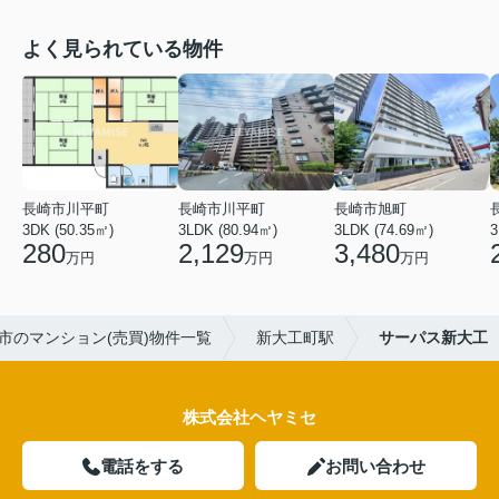
よく見られている物件
長崎市川平町
長崎市川平町
長崎市旭町
3DK (50.35㎡)
3LDK (80.94㎡)
3LDK (74.69㎡)
3
280
2,129
3,480
万円
万円
万円
市のマンション(売買)物件一覧
新大工町駅
サーパス新大工
株式会社ヘヤミセ
電話をする
お問い合わせ