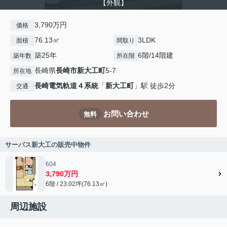
【外観】
3,790万円
価格
76.13㎡
3LDK
面積
間取り
築25年
6階/14階建
築年数
所在階
長崎県
長崎市
新大工町
5-7
所在地
長崎電気軌道４系統
「
新大工町
」駅 徒歩2分
交通
お問い合わせ
無料
サーパス新大工の販売中物件
604
3,790万円
6階 / 23.02坪(76.13㎡)
周辺施設