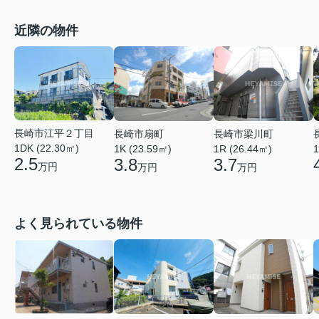
近隣の物件
長崎市江平２丁目
長崎市扇町
長崎市梁川町
1DK (22.30㎡)
1K (23.59㎡)
1R (26.44㎡)
1
2.5
3.8
3.7
万円
万円
万円
よく見られている物件