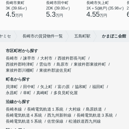
長崎市東町
長崎市田中町
長崎市矢上町
3K (39.66㎡)
2DK (39.00㎡)
1K＋S(納戸) (35.98㎡)
2
4.5
5.3
4.55
万円
万円
万円
ヤミセ
長崎市の賃貸物件一覧
五島町駅
かまぼこ会館
市区町村から探す
長崎市
諫早市
大村市
西彼杵郡長与町
西彼杵郡時津町
雲仙市
島原市
東彼杵郡東彼杵町
東彼杵郡川棚町
東彼杵郡波佐見町
町名から探す
貝津町
田中町
矢上町
富の原
協和町
福田町
永昌町
幸町
真崎町
多良見町化屋
沿線から探す
長崎本線
長崎電気軌道１系統
大村線
島原鉄道
長崎電気軌道４系統
西九州新幹線
長崎電気軌道３系統
長崎電気軌道５系統
佐世保線
松浦鉄道西九州線