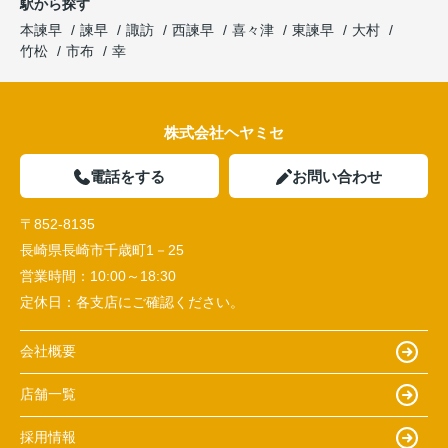
駅から探す
本諫早
諫早
諏訪
西諫早
喜々津
東諫早
大村
竹松
市布
幸
株式会社ヘヤミセ
電話をする
お問い合わせ
〒852-8135
長崎県長崎市千歳町1－25
営業時間：
10:00～18:30
定休日：
各支店にご確認ください。
会社概要
店舗一覧
採用情報