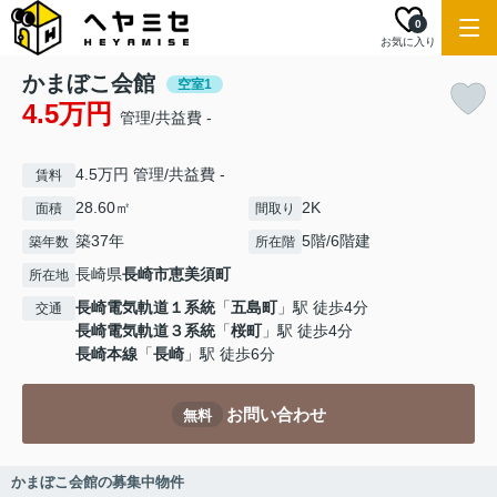
0
お気に入り
かまぼこ会館
空室1
4.5万円
管理/共益費 -
4.5万円 管理/共益費 -
賃料
28.60㎡
2K
面積
間取り
築37年
5階/6階建
築年数
所在階
長崎県
長崎市
恵美須町
所在地
長崎電気軌道１系統
「
五島町
」駅 徒歩4分
交通
長崎電気軌道３系統
「
桜町
」駅 徒歩4分
長崎本線
「
長崎
」駅 徒歩6分
お問い合わせ
無料
かまぼこ会館の募集中物件