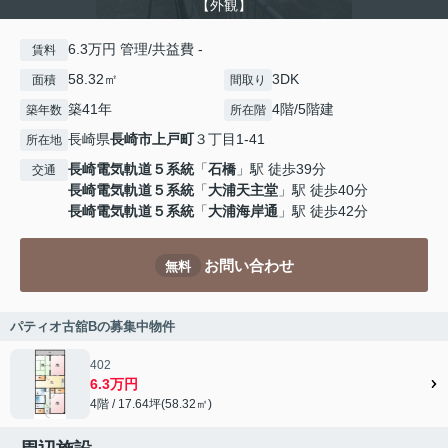
【外観】
6.3万円 管理/共益費 -
賃料
58.32㎡
3DK
面積
間取り
築41年
4階/5階建
築年数
所在階
長崎県
長崎市
上戸町
３丁目1-41
所在地
長崎電気軌道５系統
「
石橋
」駅 徒歩39分
交通
長崎電気軌道５系統
「
大浦天主堂
」駅 徒歩40分
長崎電気軌道５系統
「
大浦海岸通
」駅 徒歩42分
お問い合わせ
無料
パティオ古舘Bの募集中物件
402
6.3万円
4階 / 17.64坪(58.32㎡)