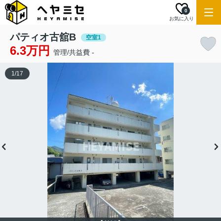
0
お気に入り
パティオ古舘B
空室1
6.3万円
管理/共益費 -
1
/
17