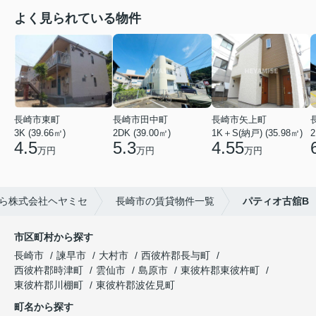
よく見られている物件
長崎市東町
長崎市田中町
長崎市矢上町
3K (39.66㎡)
2DK (39.00㎡)
1K＋S(納戸) (35.98㎡)
2
4.5
5.3
4.55
万円
万円
万円
ら株式会社ヘヤミセ
長崎市の賃貸物件一覧
パティオ古舘B
市区町村から探す
長崎市
諫早市
大村市
西彼杵郡長与町
西彼杵郡時津町
雲仙市
島原市
東彼杵郡東彼杵町
東彼杵郡川棚町
東彼杵郡波佐見町
町名から探す