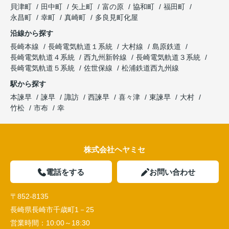
貝津町
田中町
矢上町
富の原
協和町
福田町
永昌町
幸町
真崎町
多良見町化屋
沿線から探す
長崎本線
長崎電気軌道１系統
大村線
島原鉄道
長崎電気軌道４系統
西九州新幹線
長崎電気軌道３系統
長崎電気軌道５系統
佐世保線
松浦鉄道西九州線
駅から探す
本諫早
諫早
諏訪
西諫早
喜々津
東諫早
大村
竹松
市布
幸
株式会社ヘヤミセ
電話をする
お問い合わせ
〒852-8135
長崎県長崎市千歳町1－25
営業時間：
10:00～18:30