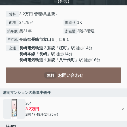
【外観】
3.2万円 管理/共益費 -
賃料
24.75㎡
1K
面積
間取り
築31年
2階/3階建
築年数
所在階
長崎県
長崎市
立山
５丁目6-1
所在地
長崎電気軌道３系統
「
桜町
」駅 徒歩14分
交通
長崎本線
「
長崎
」駅 徒歩14分
長崎電気軌道１系統
「
八千代町
」駅 徒歩16分
お問い合わせ
無料
浦岡マンションの募集中物件
204
3.2万円
2階 / 7.48坪(24.75㎡)