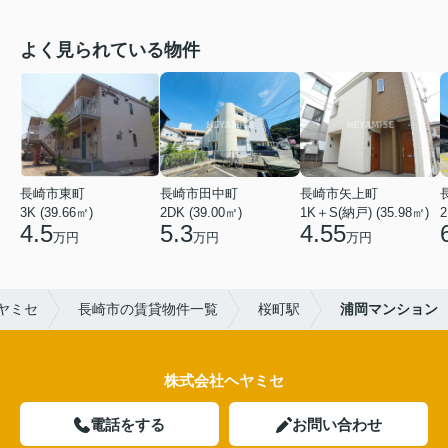
よく見られている物件
長崎市東町
長崎市田中町
長崎市矢上町
3K (39.66㎡)
2DK (39.00㎡)
1K＋S(納戸) (35.98㎡)
2
4.5
5.3
4.55
万円
万円
万円
ヤミセ
長崎市の賃貸物件一覧
桜町駅
浦岡マンション
株式会社ヘヤミセ
電話をする
お問い合わせ