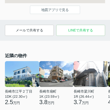
地図アプリで見る
メールで共有する
LINEで共有する
近隣の物件
長崎市江平２丁目
長崎市扇町
長崎市梁川町
1DK (22.30㎡)
1K (23.59㎡)
1R (26.44㎡)
1
2.5
3.8
3.7
万円
万円
万円