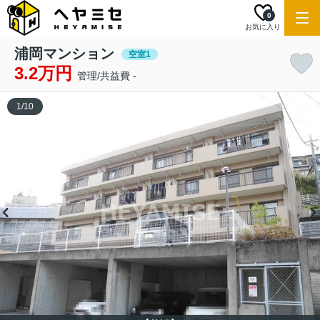
0
お気に入り
浦岡マンション
空室1
3.2万円
管理/共益費 -
1
/
10