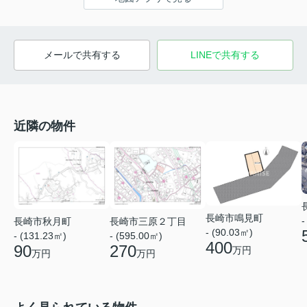
メールで共有する
LINEで共有する
近隣の物件
長崎市鳴見町
-
長崎市秋月町
長崎市三原２丁目
- (90.03㎡)
- (131.23㎡)
- (595.00㎡)
400
90
270
万円
万円
万円