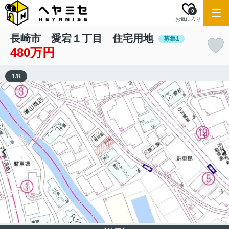
0
お気に入り
長崎市 愛宕１丁目 住宅用地
募集1
480万円
1
/
8