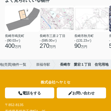
よく見られている物件
長崎市鳴見町
長崎市三原２丁目
長崎市秋月町
- (90.03㎡)
- (595.00㎡)
- (131.23㎡)
-
400
270
90
万円
万円
万円
地(売買)物件一覧
崇福寺駅
長崎市 愛宕１丁目 住宅用地
株式会社ヘヤミセ
電話をする
お問い合わせ
〒852-8135