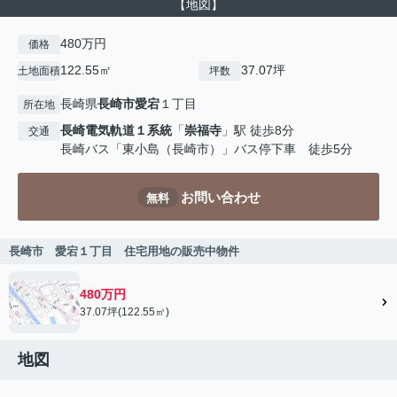
【地図】
480万円
価格
122.55㎡
37.07坪
土地面積
坪数
長崎県
長崎市
愛宕
１丁目
所在地
長崎電気軌道１系統
「
崇福寺
」駅 徒歩8分
交通
長崎バス「東小島（長崎市）」バス停下車 徒歩5分
お問い合わせ
無料
長崎市 愛宕１丁目 住宅用地の販売中物件
480万円
37.07坪(122.55㎡)
地図