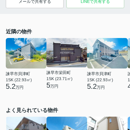
メールで共有する
LINEで共有する
近隣の物件
諫早市栄田町
諫早市貝津町
諫早市貝津町
1SK (23.71㎡)
1SK (22.93㎡)
1SK (22.93㎡)
1
5
5.2
5.2
万円
万円
万円
よく見られている物件