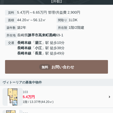
【外観】
5.4万円～6.65万円 管理/共益費 2,900円
賃料
44.20㎡～56.12㎡
1LDK
面積
間取り
築2年
1階/2階建
築年数
所在階
長崎県
諫早市
高来町黒崎
69-1
所在地
長崎本線
「
湯江
」駅 徒歩10分
交通
長崎本線
「
小江
」駅 徒歩38分
長崎本線
「
長里
」駅 徒歩49分
お問い合わせ
無料
ヴィトーリアの募集中物件
103
5.4万円
1階 / 13.37坪(44.20㎡)