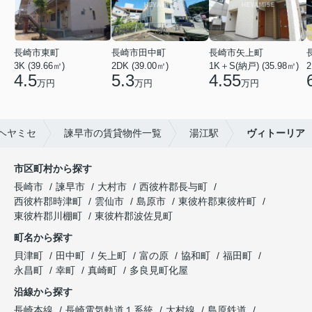
長崎市東町
長崎市田中町
長崎市矢上町
3K (39.66㎡)
2DK (39.00㎡)
1K＋S(納戸) (35.98㎡)
2
4.5
5.3
4.55
万円
万円
万円
ヘヤミセ
諫早市の賃貸物件一覧
湯江駅
ヴィトーリア
市区町村から探す
長崎市
諫早市
大村市
西彼杵郡長与町
西彼杵郡時津町
雲仙市
島原市
東彼杵郡東彼杵町
東彼杵郡川棚町
東彼杵郡波佐見町
町名から探す
貝津町
田中町
矢上町
富の原
協和町
福田町
永昌町
幸町
真崎町
多良見町化屋
沿線から探す
長崎本線
長崎電気軌道１系統
大村線
島原鉄道