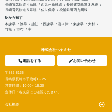
長崎電気軌道４系統
西九州新幹線
長崎電気軌道３系統
長崎電気軌道５系統
佐世保線
松浦鉄道西九州線
駅から探す
本諫早
諫早
諏訪
西諫早
喜々津
東諫早
大村
竹松
市布
幸
株式会社ヘヤミセ
電話をする
お問い合わせ
〒852-8135
長崎県長崎市千歳町1－25
営業時間：
10:00～18:30
定休日：
各支店にご確認ください。
会社概要