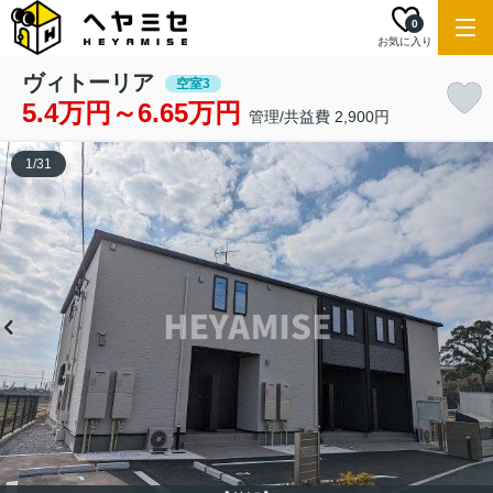
0
お気に入り
ヴィトーリア
空室3
5.4万円～6.65万円
管理/共益費 2,900円
1
/
31