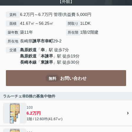
【外観】
6.2万円～6.7万円 管理/共益費 5,000円
賃料
41.67㎡～56.25㎡
1LDK
面積
間取り
築11年
1階/2階建
築年数
所在階
長崎県
諫早市
幸町
29-2
所在地
島原鉄道
「
幸
」駅 徒歩7分
交通
島原鉄道
「
本諫早
」駅 徒歩19分
長崎本線
「
東諫早
」駅 徒歩30分
お問い合わせ
無料
ラルーチェ幸B棟の募集中物件
103
6.2万円
1階 / 12.60坪(41.67㎡)