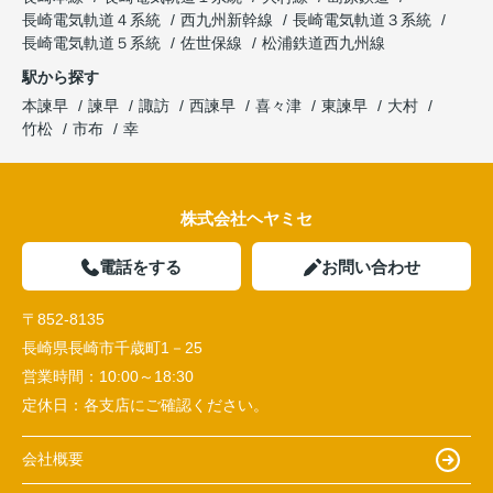
長崎電気軌道４系統
西九州新幹線
長崎電気軌道３系統
長崎電気軌道５系統
佐世保線
松浦鉄道西九州線
駅から探す
本諫早
諫早
諏訪
西諫早
喜々津
東諫早
大村
竹松
市布
幸
株式会社ヘヤミセ
電話をする
お問い合わせ
〒852-8135
長崎県長崎市千歳町1－25
営業時間：
10:00～18:30
定休日：
各支店にご確認ください。
会社概要