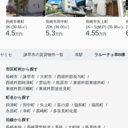
長崎市東町
長崎市田中町
長崎市矢上町
3K (39.66㎡)
2DK (39.00㎡)
1K＋S(納戸) (35.98㎡)
2
4.5
5.3
4.55
万円
万円
万円
ヤミセ
諫早市の賃貸物件一覧
幸駅
ラルーチェ幸B棟
市区町村から探す
長崎市
諫早市
大村市
西彼杵郡長与町
西彼杵郡時津町
雲仙市
島原市
東彼杵郡東彼杵町
東彼杵郡川棚町
東彼杵郡波佐見町
町名から探す
貝津町
田中町
矢上町
富の原
協和町
福田町
永昌町
幸町
真崎町
多良見町化屋
沿線から探す
長崎本線
長崎電気軌道１系統
大村線
島原鉄道