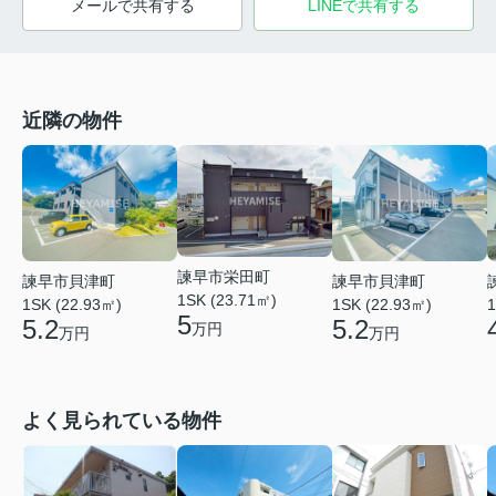
メールで共有する
LINEで共有する
近隣の物件
諫早市栄田町
諫早市貝津町
諫早市貝津町
1SK (23.71㎡)
1SK (22.93㎡)
1SK (22.93㎡)
1
5
5.2
5.2
万円
万円
万円
よく見られている物件