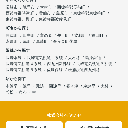
長崎市
諫早市
大村市
西彼杵郡長与町
西彼杵郡時津町
雲仙市
島原市
東彼杵郡東彼杵町
東彼杵郡川棚町
東彼杵郡波佐見町
町名から探す
貝津町
田中町
富の原
矢上町
協和町
福田町
永昌町
幸町
真崎町
多良見町化屋
沿線から探す
長崎本線
長崎電気軌道１系統
大村線
島原鉄道
長崎電気軌道４系統
西九州新幹線
長崎電気軌道３系統
長崎電気軌道５系統
佐世保線
松浦鉄道西九州線
駅から探す
本諫早
諫早
諏訪
西諫早
喜々津
東諫早
大村
竹松
市布
幸
株式会社ヘヤミセ
電話をする
お問い合わせ