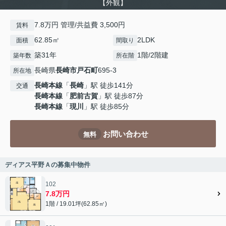
【外観】
7.8万円 管理/共益費 3,500円
賃料
62.85㎡
2LDK
面積
間取り
築31年
1階/2階建
築年数
所在階
長崎県
長崎市
戸石町
695-3
所在地
長崎本線
「
長崎
」駅 徒歩141分
交通
長崎本線
「
肥前古賀
」駅 徒歩87分
長崎本線
「
現川
」駅 徒歩85分
お問い合わせ
無料
ディアス平野Ａの募集中物件
102
7.8万円
1階 / 19.01坪(62.85㎡)