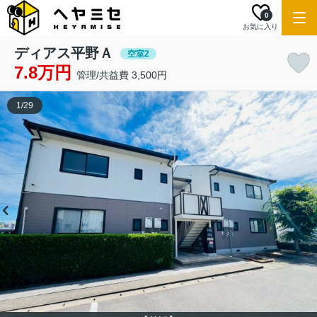
0
お気に入り
ディアス平野Ａ
空室2
7.8万円
管理/共益費 3,500円
1
/
29