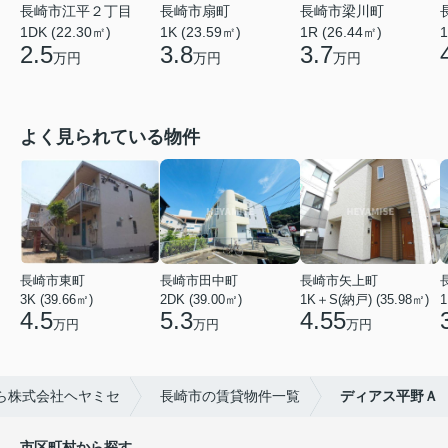
長崎市江平２丁目
長崎市扇町
長崎市梁川町
1DK (22.30㎡)
1K (23.59㎡)
1R (26.44㎡)
1
2.5
3.8
3.7
万円
万円
万円
よく見られている物件
長崎市東町
長崎市田中町
長崎市矢上町
3K (39.66㎡)
2DK (39.00㎡)
1K＋S(納戸) (35.98㎡)
1
4.5
5.3
4.55
万円
万円
万円
ら株式会社ヘヤミセ
長崎市の賃貸物件一覧
ディアス平野Ａ
市区町村から探す