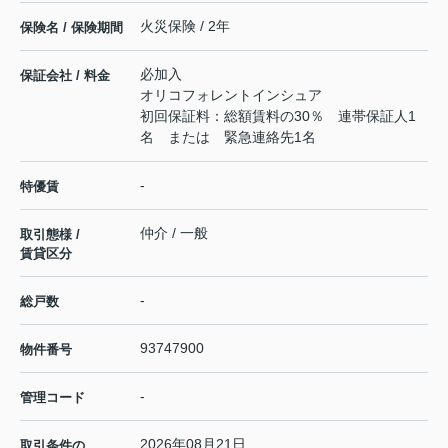
火災保険 / 2年
保険名 / 保険期間
必加入
保証会社 / 料金
オリコフォレントインシュア
初回保証料：総額賃料の30％ 連帯保証人1
名 または 緊急連絡先1名
-
特優賃
仲介 / 一般
取引態様 /
賃貸区分
-
総戸数
93747900
物件番号
-
管理コード
2026年08月21日
取引条件の