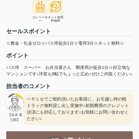
エレベータ
ネット使用
ー
料無料
セールスポイント
☆敷金・礼金ゼロ☆バス停徒歩1分☆電停3分☆ネット無料☆
ポイント
バス停
スーパー
お弁当屋さん
郵便局が徒歩1分☆好立地な
マンションです♪洋室も8帖でちょっと広め♪ぜひご内覧ください♪
担当者のコメント
ヘヤミセでご契約頂いたお客様に、お引越し時の軽
トラック無料貸し出し実施中♪初期費用のクレジット
決済にも対応しております♪お気軽にお問い合わせく
【古木 英
ださい♪
三郎】