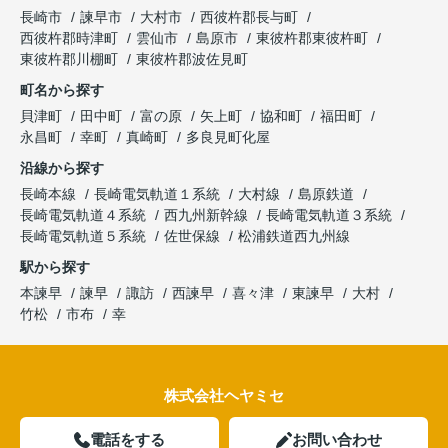
長崎市
諫早市
大村市
西彼杵郡長与町
西彼杵郡時津町
雲仙市
島原市
東彼杵郡東彼杵町
東彼杵郡川棚町
東彼杵郡波佐見町
町名から探す
貝津町
田中町
富の原
矢上町
協和町
福田町
永昌町
幸町
真崎町
多良見町化屋
沿線から探す
長崎本線
長崎電気軌道１系統
大村線
島原鉄道
長崎電気軌道４系統
西九州新幹線
長崎電気軌道３系統
長崎電気軌道５系統
佐世保線
松浦鉄道西九州線
駅から探す
本諫早
諫早
諏訪
西諫早
喜々津
東諫早
大村
竹松
市布
幸
株式会社ヘヤミセ
電話をする
お問い合わせ