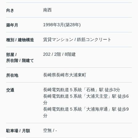
南西
向き
1998年3月(築28年)
築年月
賃貸マンション / 鉄筋コンクリート
種別 / 建物構造
202 / 2階 / 8階建
部屋 /
所在階 / 階建て
長崎県
長崎市
大浦東町
所在地
長崎電気軌道５系統
「
石橋
」駅 徒歩3分
交通
長崎電気軌道５系統
「
大浦天主堂
」駅 徒歩6
分
長崎電気軌道５系統
「
大浦海岸通
」駅 徒歩9
分
空無 / -
駐車場 / 月額