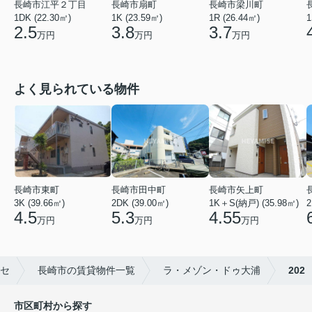
長崎市江平２丁目
長崎市扇町
長崎市梁川町
1DK (22.30㎡)
1K (23.59㎡)
1R (26.44㎡)
1
2.5
3.8
3.7
万円
万円
万円
よく見られている物件
長崎市矢上町
長崎市田中町
長崎市東町
1K＋S(納戸) (35.98㎡)
2DK (39.00㎡)
2
3K (39.66㎡)
4.55
5.3
4.5
万円
万円
万円
セ
長崎市の賃貸物件一覧
ラ・メゾン・ドゥ大浦
202
市区町村から探す