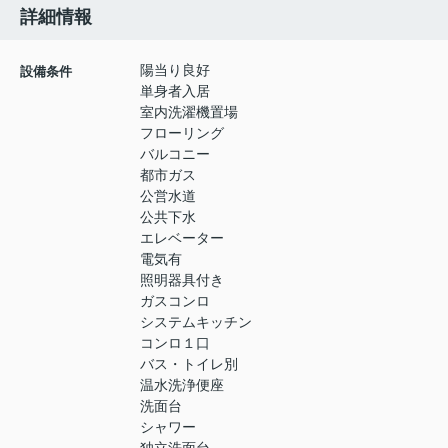
詳細情報
陽当り良好
設備条件
単身者入居
室内洗濯機置場
フローリング
バルコニー
都市ガス
公営水道
公共下水
エレベーター
電気有
照明器具付き
ガスコンロ
システムキッチン
コンロ１口
バス・トイレ別
温水洗浄便座
洗面台
シャワー
独立洗面台