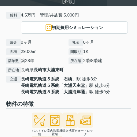
【外観】
4.5万円 管理/共益費 5,000円
賃料
初期費用シミュレーション
0ヶ月
0ヶ月
敷金
礼金
29.00㎡
1K
面積
間取り
築28年
2階/8階建
築年数
所在階
長崎県
長崎市
大浦東町
所在地
長崎電気軌道５系統
「
石橋
」駅 徒歩3分
交通
長崎電気軌道５系統
「
大浦天主堂
」駅 徒歩6分
長崎電気軌道５系統
「
大浦海岸通
」駅 徒歩9分
物件の特徴
バストイレ
室内洗濯機
独立洗面台
オートロッ
別
置場
ク