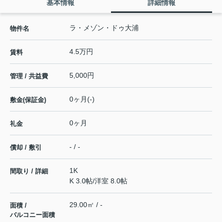
基本情報
詳細情報
ラ・メゾン・ドゥ大浦
物件名
4.5万円
賃料
5,000円
管理 / 共益費
0ヶ月(-)
敷金(保証金)
0ヶ月
礼金
- / -
償却 / 敷引
1K
間取り / 詳細
K 3.0帖
/
洋室 8.0帖
29.00㎡ / -
面積 /
バルコニー面積