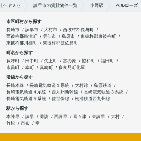
社ヘヤミセ
諫早市の賃貸物件一覧
小野駅
ベルローズ
市区町村から探す
長崎市
諫早市
大村市
西彼杵郡長与町
西彼杵郡時津町
雲仙市
島原市
東彼杵郡東彼杵町
東彼杵郡川棚町
東彼杵郡波佐見町
町名から探す
貝津町
田中町
矢上町
富の原
協和町
福田町
永昌町
幸町
真崎町
多良見町化屋
沿線から探す
長崎本線
長崎電気軌道１系統
大村線
島原鉄道
長崎電気軌道４系統
西九州新幹線
長崎電気軌道３系統
長崎電気軌道５系統
佐世保線
松浦鉄道西九州線
駅から探す
本諫早
諫早
諏訪
西諫早
喜々津
東諫早
大村
竹松
市布
幸