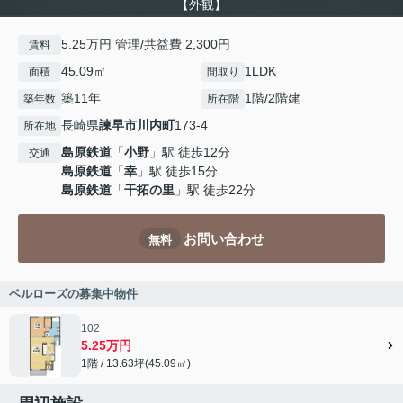
【外観】
5.25万円 管理/共益費 2,300円
賃料
45.09㎡
1LDK
面積
間取り
築11年
1階/2階建
築年数
所在階
長崎県
諫早市
川内町
173-4
所在地
島原鉄道
「
小野
」駅 徒歩12分
交通
島原鉄道
「
幸
」駅 徒歩15分
島原鉄道
「
干拓の里
」駅 徒歩22分
お問い合わせ
無料
ベルローズの募集中物件
102
5.25万円
1階 / 13.63坪(45.09㎡)