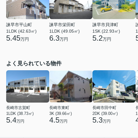
諫早市貝津町
諫早市平山町
諫早市栄田町
1SK (22.93㎡)
1LDK (42.63㎡)
1LDK (49.05㎡)
1
5.2
5.45
6.3
万円
万円
万円
よく見られている物件
長崎市古賀町
長崎市東町
長崎市田中町
1LDK (38.73㎡)
3K (39.66㎡)
2DK (39.00㎡)
1
5.4
4.5
5.3
万円
万円
万円