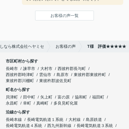
お客様の声一覧
しなら株式会社ヘヤミセ
お客様の声
T様 評価★★★★★
市区町村から探す
長崎市
諫早市
大村市
西彼杵郡長与町
西彼杵郡時津町
雲仙市
島原市
東彼杵郡東彼杵町
東彼杵郡川棚町
東彼杵郡波佐見町
町名から探す
貝津町
田中町
矢上町
富の原
協和町
福田町
永昌町
幸町
真崎町
多良見町化屋
沿線から探す
長崎本線
長崎電気軌道１系統
大村線
島原鉄道
長崎電気軌道４系統
西九州新幹線
長崎電気軌道３系統