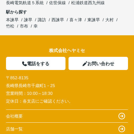
長崎電気軌道５系統
佐世保線
松浦鉄道西九州線
駅から探す
本諫早
諫早
諏訪
西諫早
喜々津
東諫早
大村
竹松
市布
幸
株式会社ヘヤミセ
電話をする
お問い合わせ
〒852-8135
長崎県長崎市千歳町1－25
営業時間：
10:00～18:30
定休日：
各支店にご確認ください。
会社概要
店舗一覧