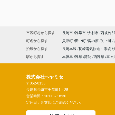
市区町村から探す
長崎市
諫早市
大村市
西彼杵郡
町名から探す
貝津町
田中町
富の原
矢上町
沿線から探す
長崎本線
長崎電気軌道１系統
駅から探す
本諫早
諫早
諏訪
西諫早
喜々
株式会社ヘヤミセ
〒852-8135
長崎県長崎市千歳町1－25
営業時間：
10:00～18:30
定休日：
各支店にご確認ください。