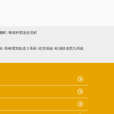
棚町
東彼杵郡波佐見町
統
長崎電気軌道５系統
佐世保線
松浦鉄道西九州線