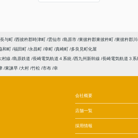
長与町
西彼杵郡時津町
雲仙市
島原市
東彼杵郡東彼杵町
東彼杵郡川
協和町
福田町
永昌町
幸町
真崎町
多良見町化屋
大村線
島原鉄道
長崎電気軌道４系統
西九州新幹線
長崎電気軌道３系
津
東諫早
大村
竹松
市布
幸
会社概要
店舗一覧
採用情報