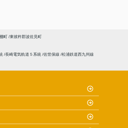
棚町
東彼杵郡波佐見町
統
長崎電気軌道５系統
佐世保線
松浦鉄道西九州線