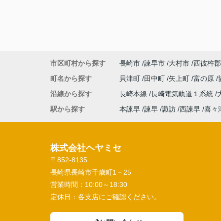
市区町村から探す
長崎市
諫早市
大村市
西彼杵郡
町名から探す
貝津町
田中町
矢上町
富の原
沿線から探す
長崎本線
長崎電気軌道１系統
駅から探す
本諫早
諫早
諏訪
西諫早
喜々
株式会社ヘヤミセ
〒852-8135
長崎県長崎市千歳町1－25
営業時間：
10:00～18:30
定休日：
各支店にご確認ください。