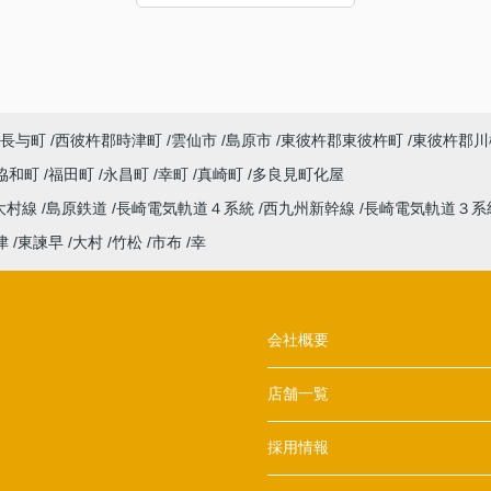
た。感謝申し上げます。
長与町
西彼杵郡時津町
雲仙市
島原市
東彼杵郡東彼杵町
東彼杵郡川
協和町
福田町
永昌町
幸町
真崎町
多良見町化屋
大村線
島原鉄道
長崎電気軌道４系統
西九州新幹線
長崎電気軌道３系
津
東諫早
大村
竹松
市布
幸
会社概要
店舗一覧
採用情報