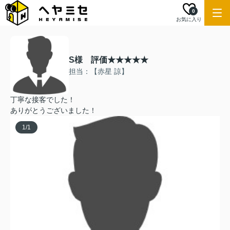
0
お気に入り
S様 評価★★★★★
担当：【赤星 諒】
丁寧な接客でした！
ありがとうございました！
1
/
1