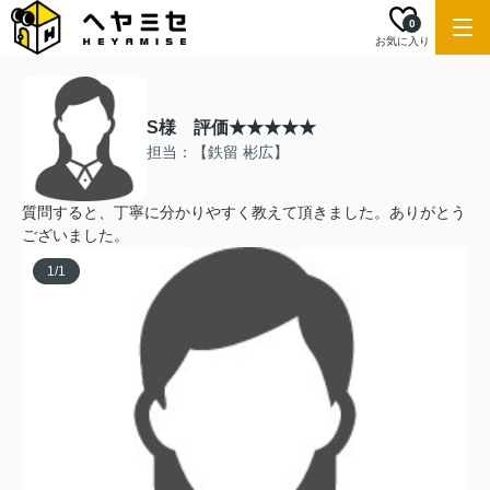
0
お気に入り
S様 評価★★★★★
担当：【鉄留 彬広】
質問すると、丁寧に分かりやすく教えて頂きました。ありがとう
ございました。
1
/
1