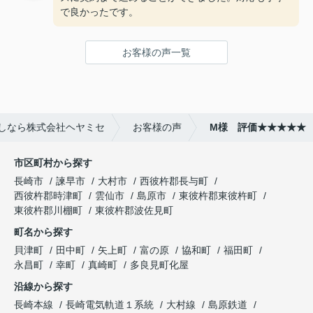
で良かったです。
お客様の声一覧
しなら株式会社ヘヤミセ
お客様の声
M様 評価★★★★★
市区町村から探す
長崎市
諫早市
大村市
西彼杵郡長与町
西彼杵郡時津町
雲仙市
島原市
東彼杵郡東彼杵町
東彼杵郡川棚町
東彼杵郡波佐見町
町名から探す
貝津町
田中町
矢上町
富の原
協和町
福田町
永昌町
幸町
真崎町
多良見町化屋
沿線から探す
長崎本線
長崎電気軌道１系統
大村線
島原鉄道