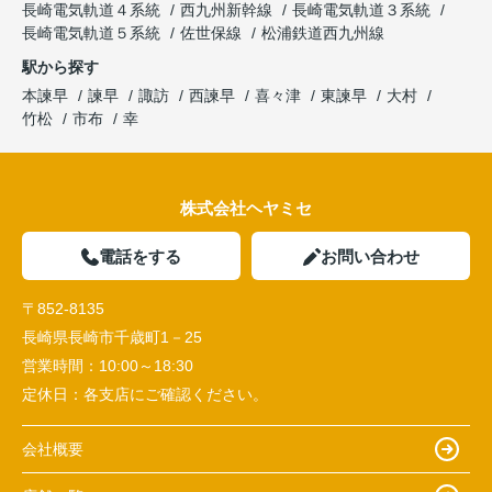
長崎電気軌道４系統
西九州新幹線
長崎電気軌道３系統
長崎電気軌道５系統
佐世保線
松浦鉄道西九州線
駅から探す
本諫早
諫早
諏訪
西諫早
喜々津
東諫早
大村
竹松
市布
幸
株式会社ヘヤミセ
電話をする
お問い合わせ
〒852-8135
長崎県長崎市千歳町1－25
営業時間：
10:00～18:30
定休日：
各支店にご確認ください。
会社概要