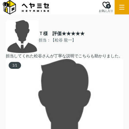
0
お気に入り
Ｔ様 評価★★★★★
担当：【松谷 龍一】
担当してくれた松谷さんが丁寧な説明でこちらも助かりました。
1
/
1