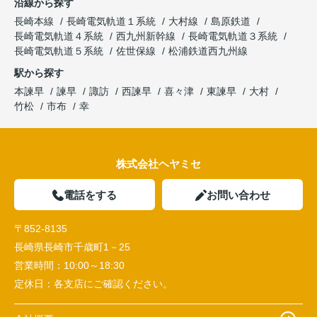
沿線から探す
長崎本線
長崎電気軌道１系統
大村線
島原鉄道
長崎電気軌道４系統
西九州新幹線
長崎電気軌道３系統
長崎電気軌道５系統
佐世保線
松浦鉄道西九州線
駅から探す
本諫早
諫早
諏訪
西諫早
喜々津
東諫早
大村
竹松
市布
幸
株式会社ヘヤミセ
電話をする
お問い合わせ
〒852-8135
長崎県長崎市千歳町1－25
営業時間：
10:00～18:30
定休日：
各支店にご確認ください。