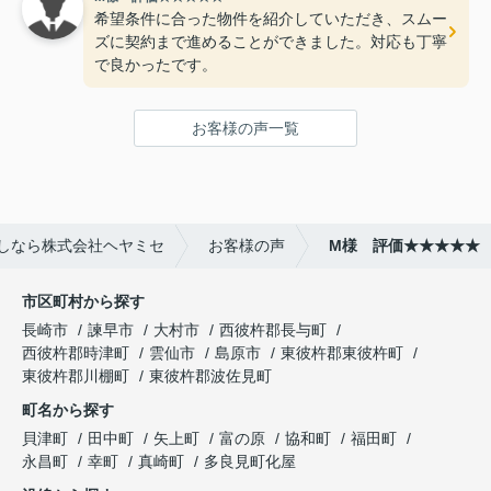
希望条件に合った物件を紹介していただき、スムー
ズに契約まで進めることができました。対応も丁寧
で良かったです。
お客様の声一覧
しなら株式会社ヘヤミセ
お客様の声
M様 評価★★★★★
市区町村から探す
長崎市
諫早市
大村市
西彼杵郡長与町
西彼杵郡時津町
雲仙市
島原市
東彼杵郡東彼杵町
東彼杵郡川棚町
東彼杵郡波佐見町
町名から探す
貝津町
田中町
矢上町
富の原
協和町
福田町
永昌町
幸町
真崎町
多良見町化屋