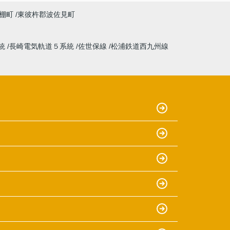
棚町
東彼杵郡波佐見町
統
長崎電気軌道５系統
佐世保線
松浦鉄道西九州線