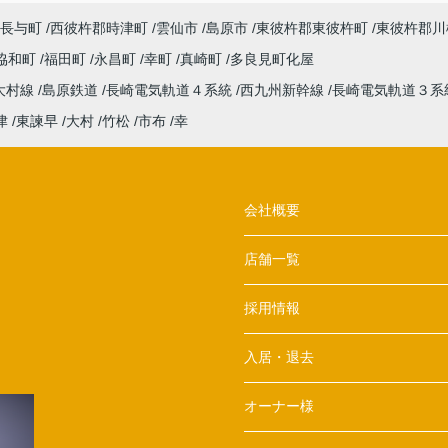
長与町
西彼杵郡時津町
雲仙市
島原市
東彼杵郡東彼杵町
東彼杵郡川
協和町
福田町
永昌町
幸町
真崎町
多良見町化屋
大村線
島原鉄道
長崎電気軌道４系統
西九州新幹線
長崎電気軌道３系
津
東諫早
大村
竹松
市布
幸
会社概要
店舗一覧
採用情報
入居・退去
オーナー様