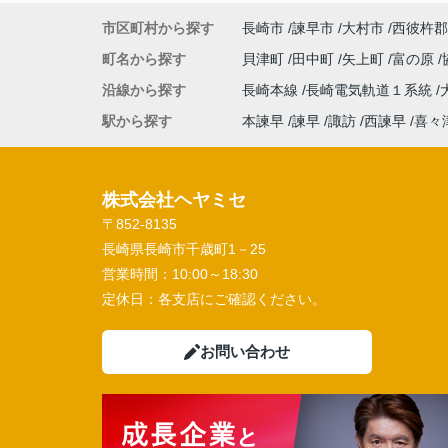
市区町村から探す
長崎市
諫早市
大村市
西彼杵郡
町名から探す
貝津町
田中町
矢上町
富の原
沿線から探す
長崎本線
長崎電気軌道１系統
駅から探す
本諫早
諫早
諏訪
西諫早
喜々
株式会社ヘヤミセ
〒852-8135
長崎県長崎市千歳町1－25
営業時間：
10:00～18:30
定休日：
各支店にご確認ください。
お問い合わせ