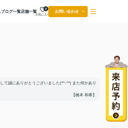
0
ム
ブログ一覧
店舗一覧
お問い合わせ
お気に入り
誠にありがとうございました(*^-^*) また何かあり
【橋本 和希】