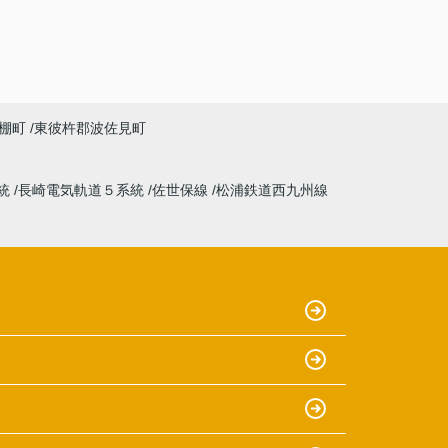
棚町
東彼杵郡波佐見町
統
長崎電気軌道５系統
佐世保線
松浦鉄道西九州線