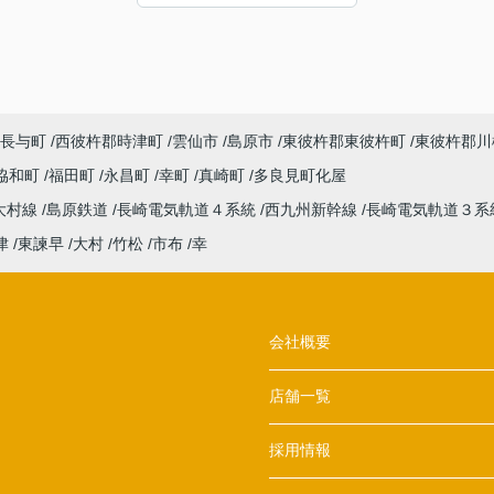
た。感謝申し上げます。
長与町
西彼杵郡時津町
雲仙市
島原市
東彼杵郡東彼杵町
東彼杵郡川
協和町
福田町
永昌町
幸町
真崎町
多良見町化屋
大村線
島原鉄道
長崎電気軌道４系統
西九州新幹線
長崎電気軌道３系
津
東諫早
大村
竹松
市布
幸
会社概要
店舗一覧
採用情報