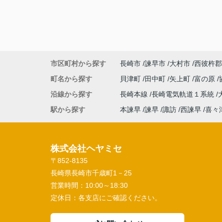
市区町村から探す
長崎市
諫早市
大村市
西彼杵郡
町名から探す
貝津町
田中町
矢上町
富の原
沿線から探す
長崎本線
長崎電気軌道１系統
駅から探す
本諫早
諫早
諏訪
西諫早
喜々
株式会社ヘヤミセ
〒852-8135
長崎県長崎市千歳町1－25
営業時間：
10:00～18:30
定休日：
各支店にご確認ください。