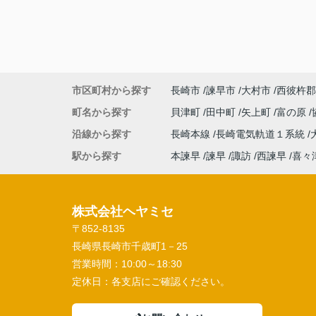
市区町村から探す
長崎市
諫早市
大村市
西彼杵郡
町名から探す
貝津町
田中町
矢上町
富の原
沿線から探す
長崎本線
長崎電気軌道１系統
駅から探す
本諫早
諫早
諏訪
西諫早
喜々
株式会社ヘヤミセ
〒852-8135
長崎県長崎市千歳町1－25
営業時間：
10:00～18:30
定休日：
各支店にご確認ください。