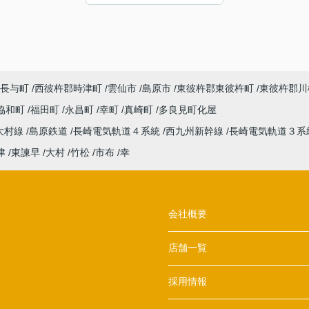
た。感謝申し上げます。
長与町
西彼杵郡時津町
雲仙市
島原市
東彼杵郡東彼杵町
東彼杵郡川
協和町
福田町
永昌町
幸町
真崎町
多良見町化屋
大村線
島原鉄道
長崎電気軌道４系統
西九州新幹線
長崎電気軌道３系
津
東諫早
大村
竹松
市布
幸
会社概要
店舗一覧
採用情報