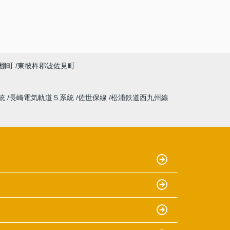
棚町
東彼杵郡波佐見町
統
長崎電気軌道５系統
佐世保線
松浦鉄道西九州線