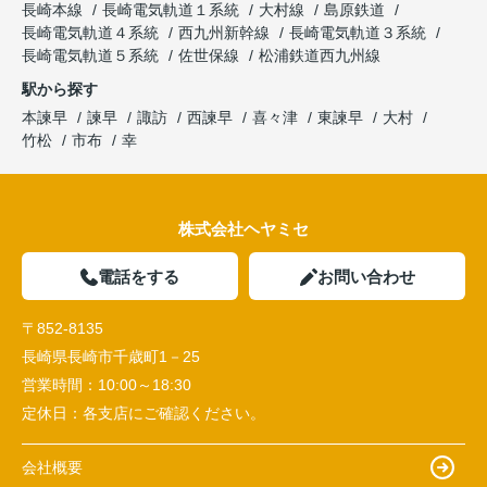
長崎本線
長崎電気軌道１系統
大村線
島原鉄道
長崎電気軌道４系統
西九州新幹線
長崎電気軌道３系統
長崎電気軌道５系統
佐世保線
松浦鉄道西九州線
駅から探す
本諫早
諫早
諏訪
西諫早
喜々津
東諫早
大村
竹松
市布
幸
株式会社ヘヤミセ
電話をする
お問い合わせ
〒852-8135
長崎県長崎市千歳町1－25
営業時間：
10:00～18:30
定休日：
各支店にご確認ください。
会社概要