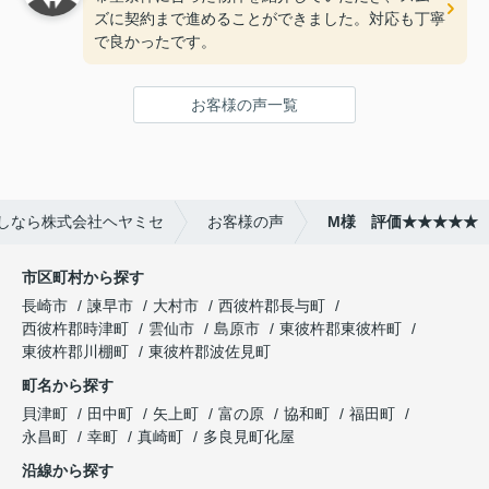
ズに契約まで進めることができました。対応も丁寧
で良かったです。
お客様の声一覧
しなら株式会社ヘヤミセ
お客様の声
M様 評価★★★★★
市区町村から探す
長崎市
諫早市
大村市
西彼杵郡長与町
西彼杵郡時津町
雲仙市
島原市
東彼杵郡東彼杵町
東彼杵郡川棚町
東彼杵郡波佐見町
町名から探す
貝津町
田中町
矢上町
富の原
協和町
福田町
永昌町
幸町
真崎町
多良見町化屋
沿線から探す