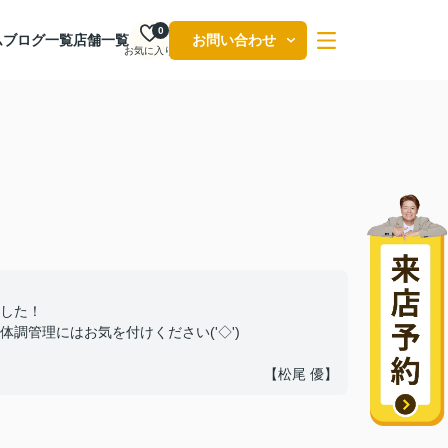
0
ム
ブログ一覧
店舗一覧
お問い合わせ
お気に入り
した！
調管理にはお気を付けください('◇')ゞ
【松尾 優】