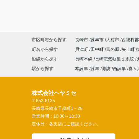
市区町村から探す
長崎市
諫早市
大村市
西彼杵郡
町名から探す
貝津町
田中町
富の原
矢上町
沿線から探す
長崎本線
長崎電気軌道１系統
駅から探す
本諫早
諫早
諏訪
西諫早
喜々
株式会社ヘヤミセ
〒852-8135
長崎県長崎市千歳町1－25
営業時間：
10:00～18:30
定休日：
各支店にご確認ください。