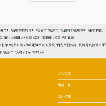
長与町
西彼杵郡時津町
雲仙市
島原市
東彼杵郡東彼杵町
東彼杵郡川
協和町
福田町
永昌町
幸町
真崎町
多良見町化屋
大村線
島原鉄道
長崎電気軌道４系統
西九州新幹線
長崎電気軌道３系
津
東諫早
大村
竹松
市布
幸
会社概要
店舗一覧
採用情報