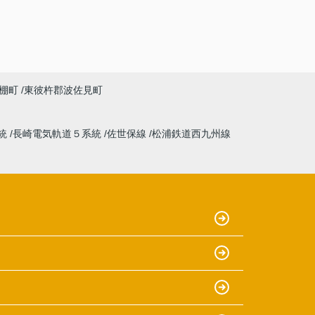
棚町
東彼杵郡波佐見町
統
長崎電気軌道５系統
佐世保線
松浦鉄道西九州線