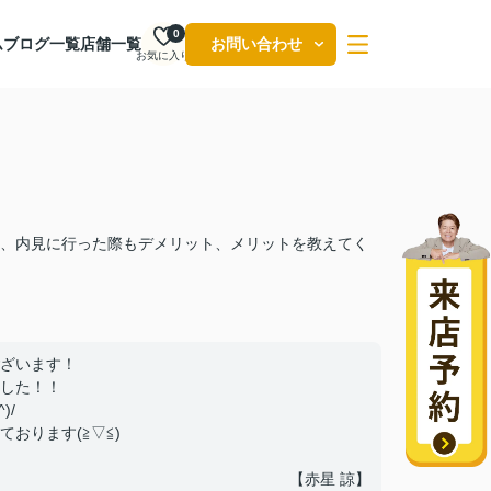
0
ム
ブログ一覧
店舗一覧
お問い合わせ
お気に入り
、内見に行った際もデメリット、メリットを教えてく
ざいます！
した！！
)/
おります(≧▽≦)
【赤星 諒】