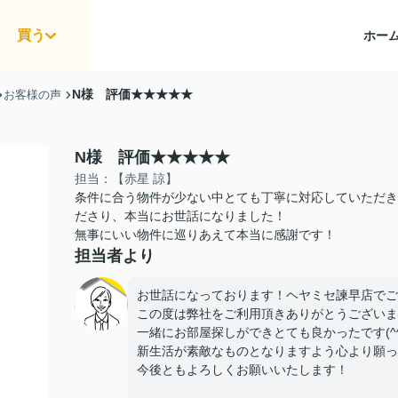
買う
ホー
N様 評価★★★★★
お客様の声
N様 評価★★★★★
担当：【赤星 諒】
条件に合う物件が少ない中とても丁寧に対応していただき
ださり、本当にお世話になりました！
無事にいい物件に巡りあえて本当に感謝です！
担当者より
お世話になっております！ヘヤミセ諫早店でご
この度は弊社をご利用頂きありがとうございま
一緒にお部屋探しができとても良かったです(^^
新生活が素敵なものとなりますよう心より願って
今後ともよろしくお願いいたします！