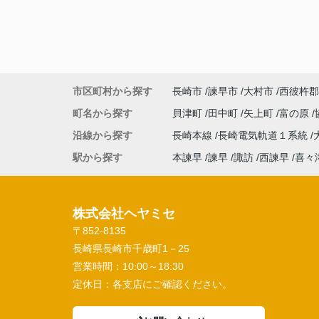
市区町村から探す
長崎市
諫早市
大村市
西彼杵郡
町名から探す
貝津町
田中町
矢上町
富の原
沿線から探す
長崎本線
長崎電気軌道１系統
駅から探す
本諫早
諫早
諏訪
西諫早
喜々
株式会社ヘヤミセ
〒852-8135
長崎県長崎市千歳町1－25
営業時間：
10:00～18:30
定休日：
各支店にご確認ください。