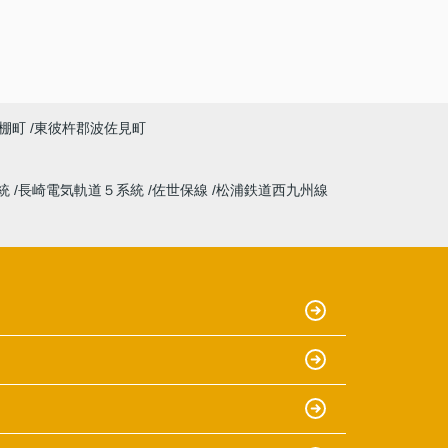
棚町
東彼杵郡波佐見町
統
長崎電気軌道５系統
佐世保線
松浦鉄道西九州線