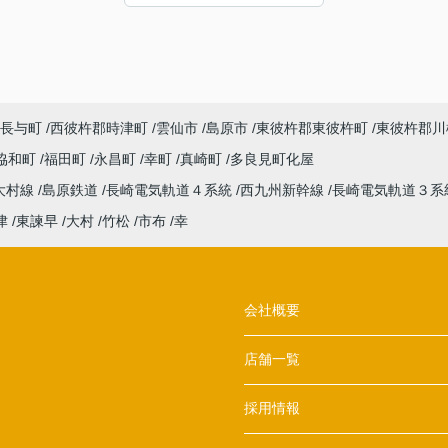
た。感謝申し上げます。
長与町
西彼杵郡時津町
雲仙市
島原市
東彼杵郡東彼杵町
東彼杵郡川
協和町
福田町
永昌町
幸町
真崎町
多良見町化屋
大村線
島原鉄道
長崎電気軌道４系統
西九州新幹線
長崎電気軌道３系
津
東諫早
大村
竹松
市布
幸
会社概要
店舗一覧
採用情報