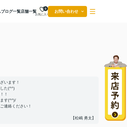
0
ム
ブログ一覧
店舗一覧
お問い合わせ
お気に入り
ざいます！
た(^^)
！！
(^^)/
ご連絡ください！
【松嶋 勇太】