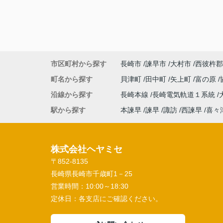
市区町村から探す
長崎市
諫早市
大村市
西彼杵郡
町名から探す
貝津町
田中町
矢上町
富の原
沿線から探す
長崎本線
長崎電気軌道１系統
駅から探す
本諫早
諫早
諏訪
西諫早
喜々
株式会社ヘヤミセ
〒852-8135
長崎県長崎市千歳町1－25
営業時間：
10:00～18:30
定休日：
各支店にご確認ください。