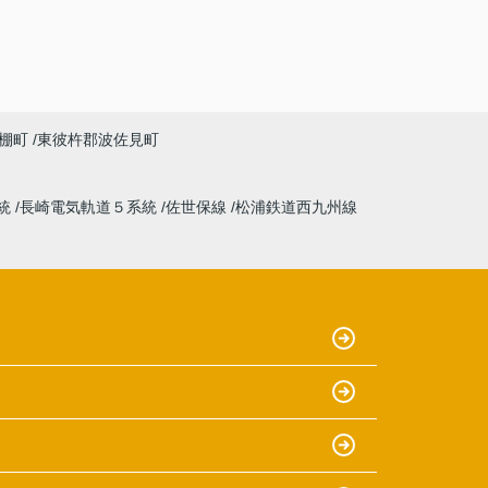
棚町
東彼杵郡波佐見町
統
長崎電気軌道５系統
佐世保線
松浦鉄道西九州線