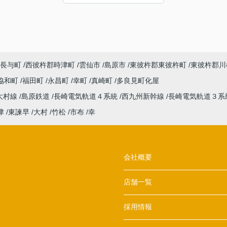
た。感謝申し上げます。
長与町
西彼杵郡時津町
雲仙市
島原市
東彼杵郡東彼杵町
東彼杵郡川
協和町
福田町
永昌町
幸町
真崎町
多良見町化屋
大村線
島原鉄道
長崎電気軌道４系統
西九州新幹線
長崎電気軌道３系
津
東諫早
大村
竹松
市布
幸
会社概要
店舗一覧
採用情報