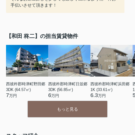
手伝いさせて頂きます！
【和田 柊二】の担当賃貸物件
西彼杵郡時津町野田郷
西彼杵郡時津町日並郷
西彼杵郡時津町浜田郷
3DK (64.57㎡)
3DK (56.85㎡)
1K (33.61㎡)
1
7
6
6.3
万円
万円
万円
もっと見る