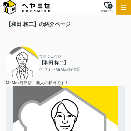
0
お気に入り
【和田 柊二】の紹介ページ
ワダ シュウジ
【和田 柊二】
ヘヤミセMrMax時津店
Mr.Max時津店、新人の和田です！