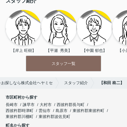
スタッフ紹介
【岸上 旺樹】
【平瀬  秀美】
【中園 郁也】
【小
スタッフ一覧
をお探しなら株式会社ヘヤミセ
スタッフ紹介
【和田 柊二】
市区町村から探す
長崎市
諫早市
大村市
西彼杵郡長与町
西彼杵郡時津町
雲仙市
島原市
東彼杵郡東彼杵町
東彼杵郡川棚町
東彼杵郡波佐見町
町名から探す