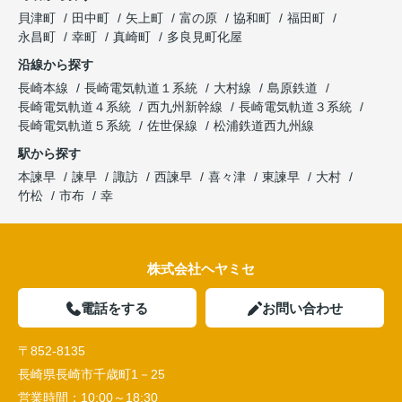
貝津町
田中町
矢上町
富の原
協和町
福田町
永昌町
幸町
真崎町
多良見町化屋
沿線から探す
長崎本線
長崎電気軌道１系統
大村線
島原鉄道
長崎電気軌道４系統
西九州新幹線
長崎電気軌道３系統
長崎電気軌道５系統
佐世保線
松浦鉄道西九州線
駅から探す
本諫早
諫早
諏訪
西諫早
喜々津
東諫早
大村
竹松
市布
幸
株式会社ヘヤミセ
電話をする
お問い合わせ
〒852-8135
長崎県長崎市千歳町1－25
営業時間：
10:00～18:30