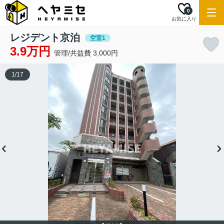
0
お気に入り
レジデント京泊
空室1
3.9万円
管理/共益費 3,000円
1
/
17