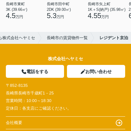
長崎市東町
長崎市田中町
長崎市矢上町
3K (39.66㎡)
2DK (39.00㎡)
1K＋S(納戸) (35.98㎡)
2
4.5
5.3
4.55
万円
万円
万円
ら株式会社ヘヤミセ
長崎市の賃貸物件一覧
レジデント京泊
株式会社ヘヤミセ
電話をする
お問い合わせ
〒852-8135
長崎県長崎市千歳町1－25
営業時間：
10:00～18:30
定休日：
各支店にご確認ください。
会社概要