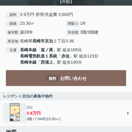
【外観】
3.9万円 管理/共益費 3,000円
賃料
23.30㎡
1R
面積
間取り
築28年
3階/9階建
築年数
所在階
長崎県
長崎市
京泊
２丁目3-36
所在地
長崎本線
「
道ノ尾
」駅 徒歩109分
交通
長崎電気軌道１系統
「
赤迫
」駅 徒歩123分
長崎本線
「
西浦上
」駅 徒歩140分
お問い合わせ
無料
レジデント京泊の募集中物件
302
3.9万円
3階 / 7.04坪(23.30㎡)