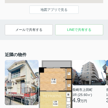
地図アプリで見る
メールで共有する
LINEで共有する
近隣の物件
長崎市上田町
1R (25.60㎡)
1
4.9
万円