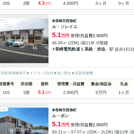
4.3
205
2階
4,000円
0ヶ月
0ヶ月
万円
ート
長崎市
西海町
ル・ソレイユ
5.1
万円
管理/共益費2,900円
46.06㎡ (2DK) /築11年 /2階建
長崎電気軌道１系統
「
赤迫
」駅 徒歩161
台目駐車場確保可★エアコン2台付★追い焚き★浴室乾燥機
部屋番号
所在階
賃料
管理費・共益費
敷金/保証金
礼金
5.1
102
1階
2,900円
0万円
1ヶ月
万円
ート
長崎市
西海町
ル・ボン
5.1
万円
管理/共益費2,900円
50.21㎡～57.07㎡ (2DK～2LDK) /築11年 /