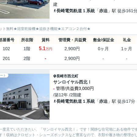
建
長崎電気軌道１系統
「
赤迫
」駅 徒歩161
ット無料★浴室乾燥機★追炊き機能★エアコン２台付★
部屋番号
所在階
賃料
管理費・共益費
敷金/保証金
礼金
5.1
102
1階
2,900円
0ヶ月
1ヶ月
万円
-
201
2階
2,900円
-
-
ート
長崎市
西北町
サンロイヤル西北Ⅰ
-
管理/共益費3,000円
/築12年 /2階建
長崎電気軌道１系統
「
赤迫
」駅 徒歩17分
一度見ていただきたい、「サンロイヤル西北Ⅰ」です！閑静な住宅地にある物件で
す！収納はクロゼット・シューズボックスなど豊富なので、衣類や履き物の整理がし