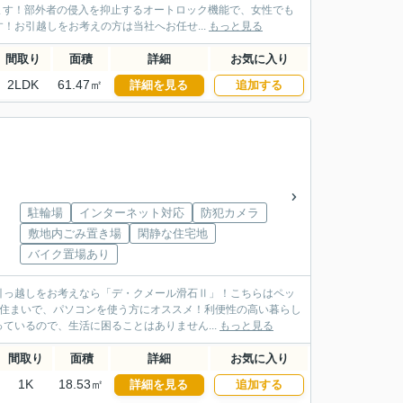
います！部外者の侵入を抑止するオートロック機能で、女性でも
お引越しをお考えの方は当社へお任せ...
もっと見る
間取り
面積
詳細
お気に入り
2LDK
61.47㎡
詳細を見る
追加する
駐輪場
インターネット対応
防犯カメラ
敷地内ごみ置き場
閑静な住宅地
バイク置場あり
引っ越しをお考えなら「デ・クメール滑石Ⅱ」！こちらはペッ
お住まいで、パソコンを使う方にオススメ！利便性の高い暮らし
ているので、生活に困ることはありません...
もっと見る
間取り
面積
詳細
お気に入り
1K
18.53㎡
詳細を見る
追加する