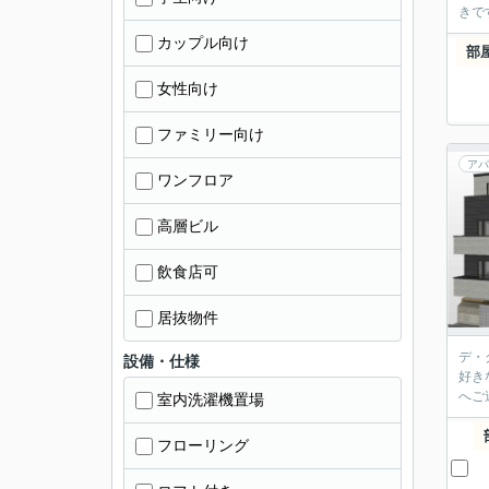
きで
カップル向け
部
女性向け
ファミリー向け
アパ
ワンフロア
高層ビル
飲食店可
居抜物件
デ・
設備・仕様
好き
へご
室内洗濯機置場
フローリング