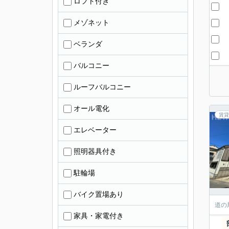
ロフト付き
メゾネット
ベランダ
バルコニー
ルーフバルコニー
オール電化
賃貸
エレベーター
照明器具付き
駐輪場
バイク置場あり
道の
家具・家電付き