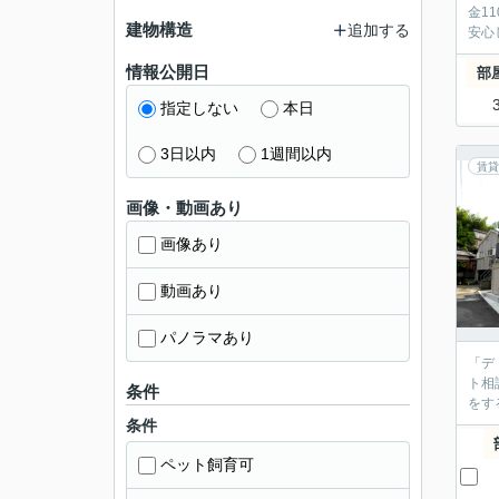
金1
建物構造
追加する
安心
情報公開日
部
指定しない
本日
3日以内
1週間以内
賃貸
画像・動画あり
画像あり
動画あり
パノラマあり
「デ
ト相
条件
をす
条件
ペット飼育可