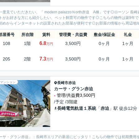
一度見ていただきたい、「 modern palazzoＮorth赤迫 A棟」です◎ローソ
トがお好きな方にも紹介したい、ペット飼育可の物件です◎こちらの物件は築9年
初めからインターネットの設置されたお部屋が便利です◎お部屋の情報から周辺地域の
部屋番号
所在階
賃料
管理費・共益費
敷金/保証金
礼金
6.8
108
1階
3,500円
0ヶ月
1ヶ月
万円
7.3
205
2階
3,500円
0ヶ月
1ヶ月
万円
マンション
長崎市
赤迫
カーサ・グラン赤迫
-
管理/共益費3,500円
/予定 /3階建
長崎電気軌道１系統
「
赤迫
」駅 徒歩12分
ーサ・グラン赤迫」：長崎市エリアの新居にピッタリ！こちらの物件では初期費用