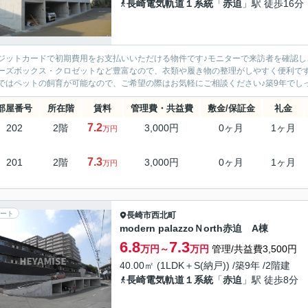
長崎電気軌道１系統
「
赤迫
」駅 徒歩16分
ジットカードで初期費用をお支払いいただける物件です♪モニターで来訪者を確認し
ーズボックス・クロゼットなど豊富なので、衣類や履き物の整理がしやすく便利です
ではペットの飼育が可能なので、ご希望の際はお気軽にご相談ください♪築9年でしっか
部屋番号
所在階
賃料
管理費・共益費
敷金/保証金
礼金
7.2
202
2階
3,000円
0ヶ月
1ヶ月
万円
7.3
201
2階
3,000円
0ヶ月
1ヶ月
万円
ート
長崎市
西北町
modern palazzoＮorth赤迫 A棟
6.8
7.3
万円～
万円
管理/共益費3,500円
40.00㎡ (1LDK＋S(納戸)) /築9年 /2階建
長崎電気軌道１系統
「
赤迫
」駅 徒歩8分