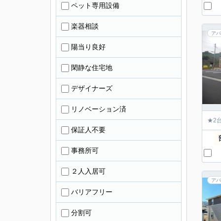
ペット専用設備
楽器相談
アパ
陽当り良好
閑静な住宅地
デザイナーズ
リノベーション済
★2
保証人不要
事務所可
２人入居可
アパ
バリアフリー
分割可