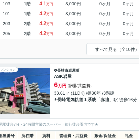
4.1
103
1階
3,000円
0ヶ月
0ヶ月
万円
4.2
101
1階
3,000円
0ヶ月
0ヶ月
万円
4.2
203
2階
3,000円
0ヶ月
0ヶ月
万円
4.2
205
2階
3,000円
0ヶ月
0ヶ月
万円
すべて見る（全10件
マンション
長崎市
岩屋町
ASK岩屋
6
万円
管理/共益費-
33.61㎡ (1LDK) /築30年 /3階建
長崎電気軌道１系統
「
赤迫
」駅 徒歩16分
尾駅徒歩7分・24時間営業のスーパー・銀行徒歩圏内です★
部屋番号
所在階
賃料
管理費・共益費
敷金/保証金
礼金