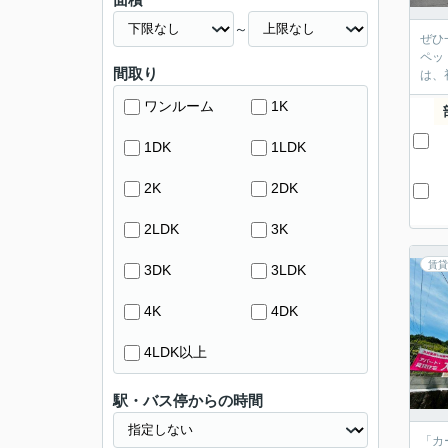
～
ぜひ
ペッ
間取り
は、
ワンルーム
1K
1DK
1LDK
2K
2DK
2LDK
3K
賃貸
3DK
3LDK
4K
4DK
4LDK以上
駅・バス停からの時間
「カ