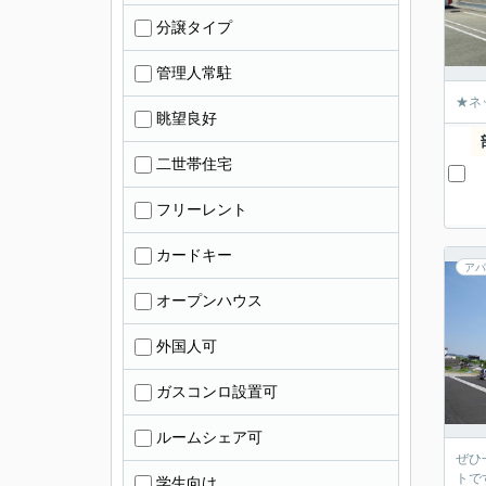
分譲タイプ
管理人常駐
★ネ
眺望良好
二世帯住宅
フリーレント
カードキー
アパ
オープンハウス
外国人可
ガスコンロ設置可
ルームシェア可
ぜひ
トで
学生向け