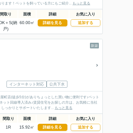
ります！ペットを飼っている方にもご紹介...
もっと見る
間取り
面積
詳細
お気に入り
DK＋S(納
60.00㎡
詳細を見る
追加する
戸)
新築
インターネット対応
公共下水
屋町店(徒歩5分)がありちょっとした買い物に便利です♪ペット
ネット回線導入済み♪賃貸住宅をお探しの方は、お気軽に当社
しっかりとサポートいたします...
もっと見る
間取り
面積
詳細
お気に入り
1R
15.92㎡
詳細を見る
追加する