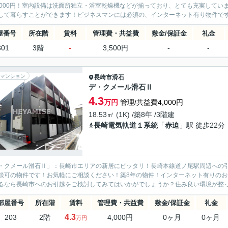
1000円！室内設備は洗面所独立・浴室乾燥機などが揃っており、とても充実して
して暮らすことができます！ビジネスマンには必須の、インターネット有り物件です！
屋番号
所在階
賃料
管理費・共益費
敷金/保証金
礼金
-
301
3階
3,500円
-
-
マンション
長崎市
滑石
デ・クメール滑石Ⅱ
4.3
万円
管理/共益費4,000円
18.53㎡ (1K) /築8年 /3階建
長崎電気軌道１系統
「
赤迫
」駅 徒歩22分
・クメール滑石Ⅱ」：長崎市エリアの新居にピッタリ！長崎本線道ノ尾駅周辺への
談可の物件です！お気軽にご相談ください！築8年の物件！インターネット有りの
るなら長崎市へのお引越をご検討してみてはいかがでしょうか？住み良い環境が整っ
部屋番号
所在階
賃料
管理費・共益費
敷金/保証金
礼金
4.3
203
2階
4,000円
0ヶ月
0ヶ月
万円