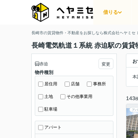
借りる
長崎市の賃貸物件・不動産をお探しなら株式会社ヘヤミセ
長崎電気軌道１系統 赤迫駅の賃貸
お
赤迫
変更
物件種別
本
居住用
店舗
事務所
土地
その他事業用
143
駐車場
アパ
アパート