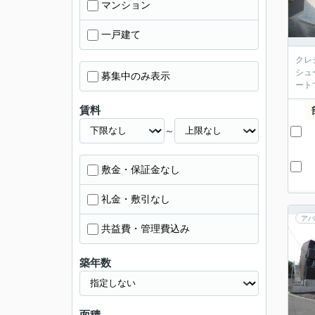
マンション
一戸建て
クレ
シュ
募集中のみ表示
ート
賃料
～
敷金・保証金なし
礼金・敷引なし
アパ
共益費・管理費込み
築年数
面積