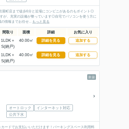
ン 長崎岩屋町店まで徒歩6分と近場にコンビニがあるのもポイント◎
ですが、充実の設備が整っています◎自宅でパソコンを使う方に
情報までお任せ...
もっと見る
間取り
面積
詳細
お気に入り
1LDK＋
40.00㎡
詳細を見る
追加する
S(納戸)
1LDK＋
40.00㎡
詳細を見る
追加する
S(納戸)
新築
オートロック
インターネット対応
公共下水
をカードでお支払いいただけます！パーキングスペース利用料