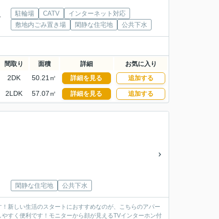
駐輪場
CATV
インターネット対応
分
敷地内ごみ置き場
閑静な住宅地
公共下水
間取り
面積
詳細
お気に入り
2DK
50.21㎡
詳細を見る
追加する
2LDK
57.07㎡
詳細を見る
追加する
閑静な住宅地
公共下水
す！新しい生活のスタートにおすすめなのが、こちらのアパー
やすく便利です！モニターから顔が見えるTVインターホン付