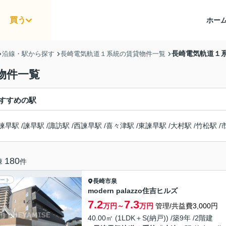
買う
ホー
長崎電気軌道１系
沿線・駅から探す
長崎電気軌道１系統の賃貸物件一覧
物件一覧
すすめの駅
諫早駅
/
諫早駅
/
諏訪駅
/
西諫早駅
/
喜々津駅
/
東諫早駅
/
大村駅
/
竹松駅
/
180
棟
件
ート
長崎市
泉
modern palazzo住吉ヒルズ
7.2
7.3
万円～
万円
管理/共益費3,000円
40.00㎡ (1LDK＋S(納戸)) /築9年 /2階建