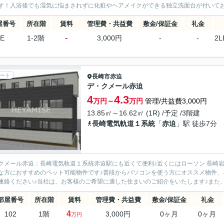
す！入浴後でも湿気に悩まされずに化粧やヘアメイクができる独立洗面台が付いてお
屋番号
所在階
賃料
管理費・共益費
敷金/保証金
礼金
-
E
1-2階
3,000円
-
-
2L
ート
長崎市
赤迫
デ・クメール赤迫
4
4.3
万円～
万円
管理/共益費3,000円
13.85㎡～16.62㎡ (1R) /予定 /3階建
長崎電気軌道１系統
「
赤迫
」駅 徒歩7分
クメール赤迫：長崎電気軌道１系統赤迫駅にも近くて便利♪近くにはローソン 長崎岩
な方におすすめのペット可能物件です♪普段からパソコンを使う方にオススメ物件、
連絡ください♪当社は、お客様のご希望に適した住まいのご紹介をいたします♪また、
部屋番号
所在階
賃料
管理費・共益費
敷金/保証金
礼金
4
102
1階
3,000円
0ヶ月
0ヶ月
万円