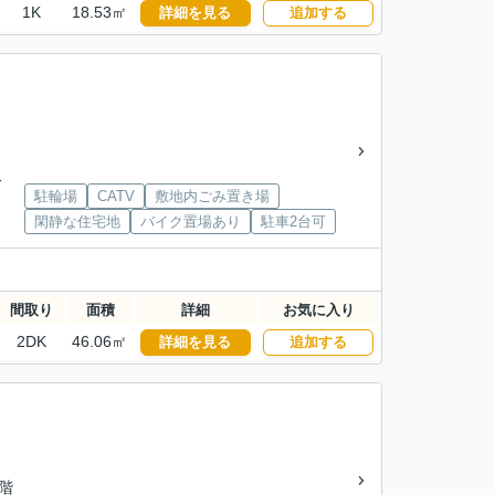
1K
18.53㎡
詳細を見る
追加する
分
駐輪場
CATV
敷地内ごみ置き場
閑静な住宅地
バイク置場あり
駐車2台可
間取り
面積
詳細
お気に入り
2DK
46.06㎡
詳細を見る
追加する
2階