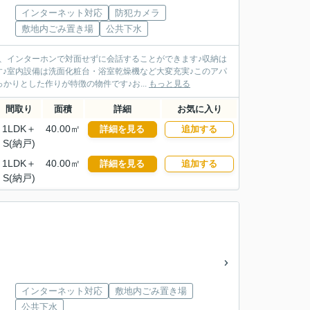
インターネット対応
防犯カメラ
敷地内ごみ置き場
公共下水
、インターホンで対面せずに会話することができます♪収納は
♪室内設備は洗面化粧台・浴室乾燥機など大変充実♪このアパ
りとした作りが特徴の物件です♪お...
もっと見る
間取り
面積
詳細
お気に入り
1LDK＋
40.00㎡
詳細を見る
追加する
S(納戸)
1LDK＋
40.00㎡
詳細を見る
追加する
S(納戸)
インターネット対応
敷地内ごみ置き場
公共下水