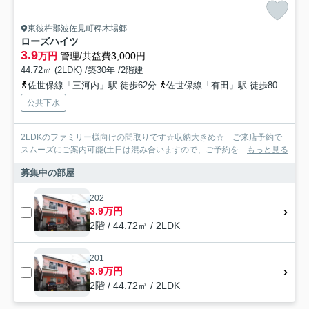
東彼杵郡波佐見町稗木場郷
ローズハイツ
3.9
万円
管理/共益費3,000円
44.72㎡ (2LDK) /築30年 /2階建
佐世保線「三河内」駅 徒歩62分
佐世保線「有田」駅 徒歩80分
松
公共下水
2LDKのファミリー様向けの間取りです☆収納大きめ☆ ご来店予約で
スムーズにご案内可能(土日は混み合いますので、ご予約を...
もっと見る
募集中の部屋
202
3.9万円
2階 / 44.72㎡ / 2LDK
201
3.9万円
2階 / 44.72㎡ / 2LDK