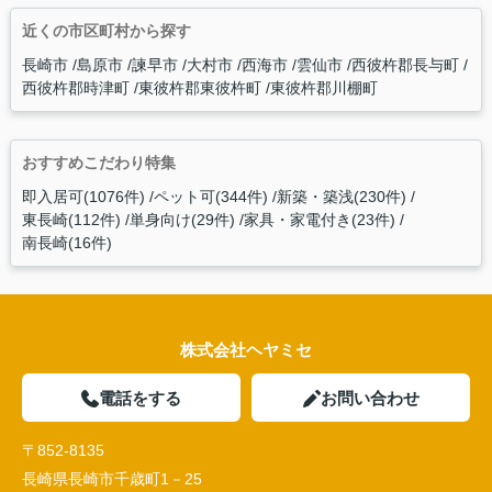
近くの市区町村から探す
長崎市
島原市
諫早市
大村市
西海市
雲仙市
西彼杵郡長与町
西彼杵郡時津町
東彼杵郡東彼杵町
東彼杵郡川棚町
おすすめこだわり特集
即入居可(1076件)
ペット可(344件)
新築・築浅(230件)
東長崎(112件)
単身向け(29件)
家具・家電付き(23件)
南長崎(16件)
株式会社ヘヤミセ
電話をする
お問い合わせ
〒852-8135
長崎県長崎市千歳町1－25