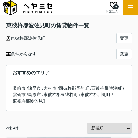
0
お気に入り
東彼杵郡波佐見町の賃貸物件一覧
東彼杵郡波佐見町
変更
条件から探す
変更
おすすめのエリア
長崎市
/
諫早市
/
大村市
/
西彼杵郡長与町
/
西彼杵郡時津町
/
雲仙市
/
島原市
/
東彼杵郡東彼杵町
/
東彼杵郡川棚町
/
東彼杵郡波佐見町
2
棟
4
件