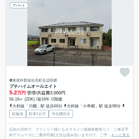
アパート
東彼杵郡波佐見町岳辺田郷
プチハイムオールエイト
5.2
万円
管理/共益費3,000円
56.19㎡ (2DK) /築18年 /2階建
大村線「川棚」駅 徒歩60分
大村線「小串郷」駅 徒歩98分
大村線
駐輪場
駐車2台可
浄化槽排水
広めの2DKで、ファミリー様にもオススメ☆収納多数有り☆ ご来店予
約でスムーズにご案内可能(土日は混み合いますので、ご予...
もっと見る