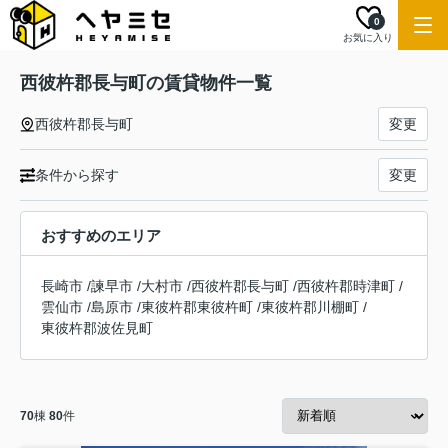
0
お気に入り
西彼杵郡長与町の賃貸物件一覧
西彼杵郡長与町
変更
条件から探す
変更
おすすめのエリア
長崎市
/
諫早市
/
大村市
/
西彼杵郡長与町
/
西彼杵郡時津町
/
雲仙市
/
島原市
/
東彼杵郡東彼杵町
/
東彼杵郡川棚町
/
東彼杵郡波佐見町
70
棟
80
件