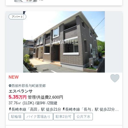
アパート
NEW
西彼杵郡長与町嬉里郷
エスペランサ
5.35
万円
管理/共益費2,600円
37.76㎡ (1LDK) /築9年 /2階建
長崎本線「高田」駅 徒歩21分
長崎本線「長与」駅 徒歩22分
長崎
駐輪場
バイク置場あり
駐車2台可
公共下水