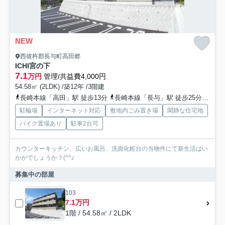
NEW
西彼杵郡長与町高田郷
ICHI宮の下
7.1
万円
管理/共益費4,000円
54.58㎡ (2LDK) /築12年 /3階建
長崎本線「高田」駅 徒歩13分
長崎本線「長与」駅 徒歩25分
長崎
駐輪場
インターネット対応
敷地内ごみ置き場
閑静な住宅地
バイク置場あり
駐車2台可
カウンターキッチン、広いお風呂、洗面化粧台の当物件にて新生活はい
かがでしょうか？(^^♪
募集中の部屋
103
7.1万円
1階 / 54.58㎡ / 2LDK