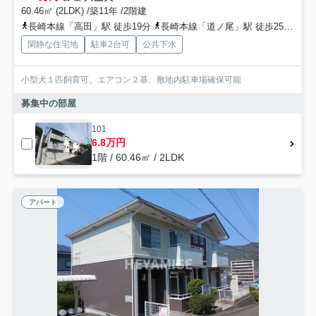
60.46㎡ (2LDK) /築11年 /2階建
長崎本線「高田」駅 徒歩19分
長崎本線「道ノ尾」駅 徒歩25分
長
閑静な住宅地
駐車2台可
公共下水
小型犬１匹飼育可、エアコン２基、敷地内駐車場確保可能
募集中の部屋
101
6.8万円
1階 / 60.46㎡ / 2LDK
アパート