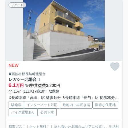
アパート
NEW
西彼杵郡長与町北陽台
レガシー北陽台Ⅱ
6.1
万円
管理/共益費3,200円
44.15㎡ (1LDK) /築10年 /2階建
長崎本線「高田」駅 徒歩16分
長崎本線「長与」駅 徒歩20分
長崎
駐輪場
インターネット対応
敷地内ごみ置き場
閑静な住宅地
バイク置場あり
公共下水
都市ガス！！ネット無料！！ 落ち着いた北陽台エリアに位置し、生活利