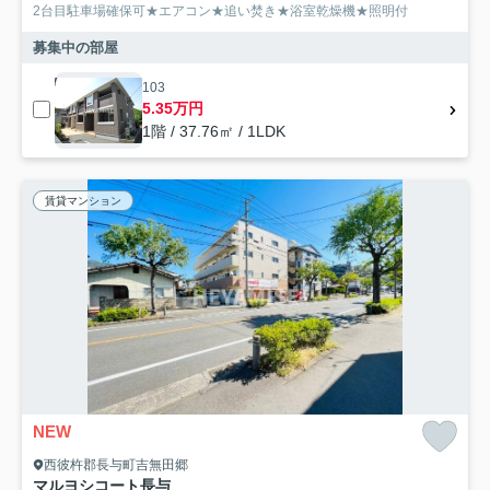
2台目駐車場確保可★エアコン★追い焚き★浴室乾燥機★照明付
募集中の部屋
103
5.35万円
1階 / 37.76㎡ / 1LDK
賃貸マンション
NEW
西彼杵郡長与町吉無田郷
マルヨシコート長与