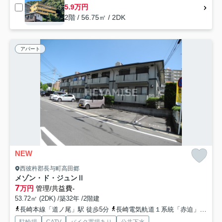
5.9万円
2階 / 56.75㎡ / 2DK
アパート
NEW
西彼杵郡長与町高田郷
メゾン・ド・ジュンⅡ
7
万円
管理/共益費-
53.72㎡ (2DK) /築32年 /2階建
長崎本線「道ノ尾」駅 徒歩5分
長崎電気軌道１系統「赤迫」駅 徒歩15分
駐輪場
CATV
バイク置場あり
公共下水