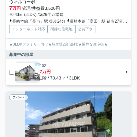
ウィルコーポ
7
万円
管理/共益費3,500円
70.43㎡ (3LDK) /築26年 /2階建
長崎本線「長与」駅 徒歩24分
長崎本線「高田」駅 徒歩27分
長崎
インターネット対応
閑静な住宅地
公共下水
★3LDKファミリー向け★駐車場2台(縦列)★閑静な住宅街★
募集中の部屋
102
7万円
1階 / 70.43㎡ / 3LDK
アパート