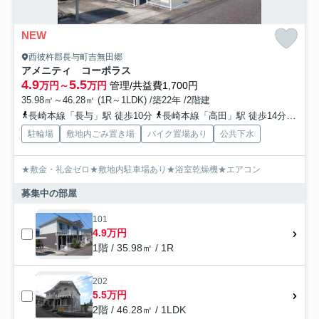
NEW
西彼杵郡長与町吉無田郷
アメニティ コーポラス
4.9
5.5
万円～
万円
管理/共益費1,700円
35.98㎡～46.28㎡ (1R～1LDK) /築22年 /2階建
長崎本線「長与」駅 徒歩10分
長崎本線「高田」駅 徒歩14分
長崎
駐輪場
敷地内ごみ置き場
バイク置場あり
公共下水
★敷金・礼金ゼロ★敷地内駐車場あり★浴室乾燥機★エアコン
募集中の部屋
101
4.9万円
1階 / 35.98㎡ / 1R
202
5.5万円
2階 / 46.28㎡ / 1LDK