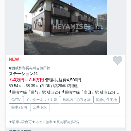
NEW
西彼杵郡長与町吉無田郷
ステーション21
7.4
7.6
万円～
万円
管理/共益費4,500円
59.54㎡～68.39㎡ (2LDK) /築28年 /2階建
長崎本線「長与」駅 徒歩2分
長崎本線「高田」駅 徒歩12分
長崎電
CATV
インターネット対応
敷地内ごみ置き場
閑静な住宅地
駐車2台可
公共下水
★駐車場2台可★ネット無料★長与駅徒歩2分