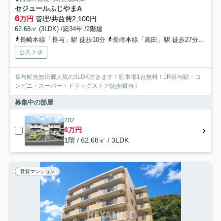
セジュールふじやまA
6
万円
管理/共益費2,100円
62.68㎡ (3LDK) /築34年 /2階建
長崎本線「長与」駅 徒歩10分
長崎本線「高田」駅 徒歩27分
長崎
公共下水
長与町吉無田郷人気の3LDK空きます！駐車場1台無料！JR長与駅・コ
ンビニ・スーパー・ドラッグストア徒歩圏内！
募集中の部屋
202
6万円
1階 / 62.68㎡ / 3LDK
賃貸マンション