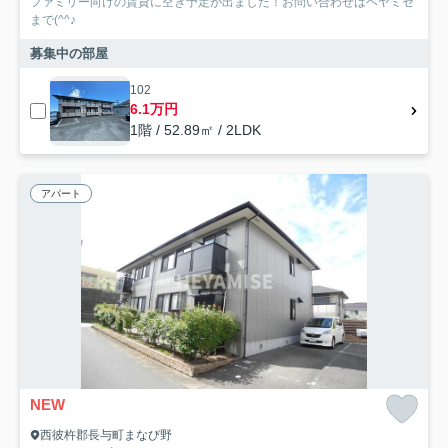
ファミリー向けの賃貸に空き予定が出ました！お問い合わせはヘヤミセ
まで(^^♪
募集中の部屋
102
6.1万円
1階 / 52.89㎡ / 2LDK
アパート
NEW
西彼杵郡長与町まなび野