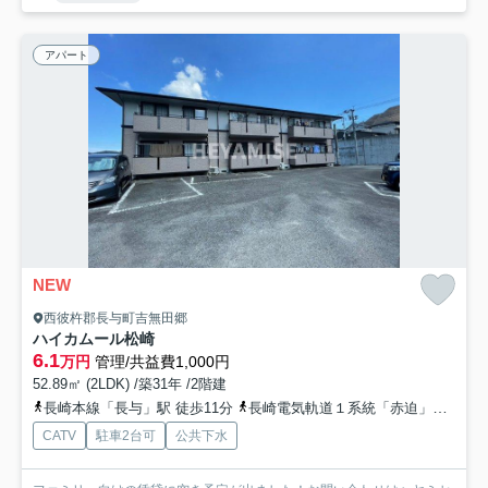
アパート
NEW
西彼杵郡長与町吉無田郷
ハイカムール松崎
6.1
万円
管理/共益費1,000円
52.89㎡ (2LDK) /築31年 /2階建
長崎本線「長与」駅 徒歩11分
長崎電気軌道１系統「赤迫」駅 徒歩68分
CATV
駐車2台可
公共下水