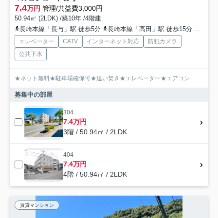
7.4
万円
管理/共益費3,000円
50.94㎡ (2LDK) /築10年 /4階建
長崎本線「長与」駅 徒歩5分
長崎本線「高田」駅 徒歩15分
長崎本
エレベーター
CATV
インターネット対応
防犯カメラ
公共下水
★ネット無料★駐車場確保可★追い焚き★エレベーター★エアコン
募集中の部屋
304
7.4万円
3階 / 50.94㎡ / 2LDK
404
7.4万円
4階 / 50.94㎡ / 2LDK
賃貸マンション