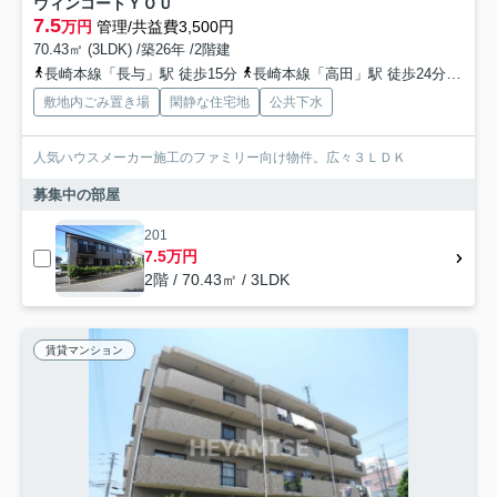
ウィンコートＹＯＵ
7.5
万円
管理/共益費3,500円
70.43㎡ (3LDK) /築26年 /2階建
長崎本線「長与」駅 徒歩15分
長崎本線「高田」駅 徒歩24分
長崎
敷地内ごみ置き場
閑静な住宅地
公共下水
人気ハウスメーカー施工のファミリー向け物件。広々３ＬＤＫ
募集中の部屋
201
7.5万円
2階 / 70.43㎡ / 3LDK
賃貸マンション