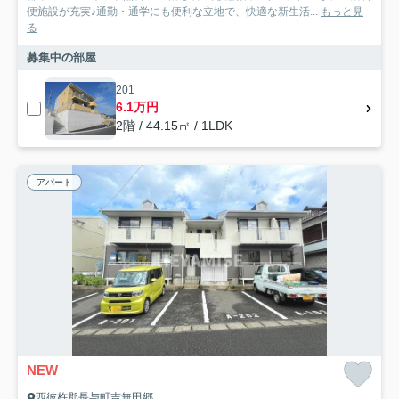
便施設が充実♪通勤・通学にも便利な立地で、快適な新生活...
もっと見
る
募集中の部屋
201
6.1万円
2階 / 44.15㎡ / 1LDK
アパート
NEW
西彼杵郡長与町吉無田郷