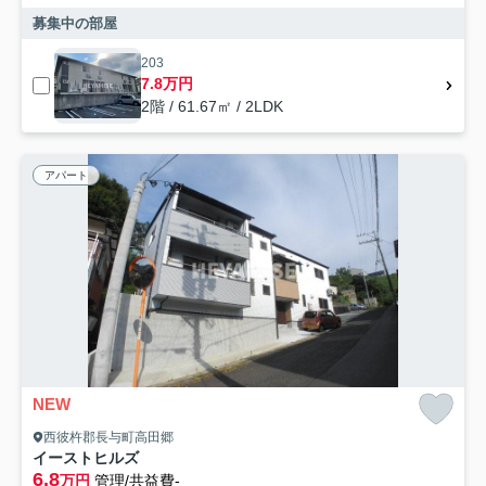
募集中の部屋
203
7.8万円
2階 / 61.67㎡ / 2LDK
アパート
NEW
西彼杵郡長与町高田郷
イーストヒルズ
6.8
万円
管理/共益費-