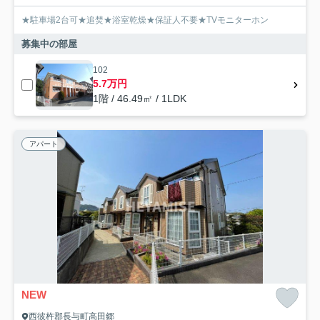
★駐車場2台可★追焚★浴室乾燥★保証人不要★TVモニターホン
募集中の部屋
102
5.7万円
1階 / 46.49㎡ / 1LDK
アパート
NEW
西彼杵郡長与町高田郷