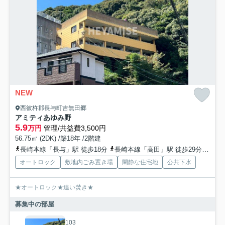
NEW
西彼杵郡長与町吉無田郷
アミティあゆみ野
5.9
万円
管理/共益費3,500円
56.75㎡ (2DK) /築18年 /2階建
長崎本線「長与」駅 徒歩18分
長崎本線「高田」駅 徒歩29分
長崎
オートロック
敷地内ごみ置き場
閑静な住宅地
公共下水
★オートロック★追い焚き★
募集中の部屋
103