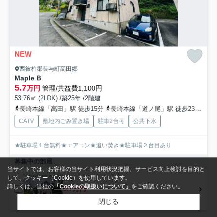
NEW
西彼杵郡長与町高田郷
Maple B
5.7
万円
管理/共益費1,100円
53.76㎡ (2LDK) /築25年 /2階建
長崎本線「高田」駅 徒歩15分
長崎本線「道ノ尾」駅 徒歩23分
長
CATV
敷地内ごみ置き場
駐車2台可
公共下水
★駐車場１台無料★エアコン★追い焚き★駐車場２台目あり
募集中の部屋
当サイトでは、お客様の当サイト利用状況把握、サービス向上検討を目的と
して、クッキー（Cookie）を使用しています。
201
詳しくは、当社の
「Cookieの取扱いについて」
をご確認ください。
5.7万円
1階 / 53.76㎡ / 2LDK
閉じる