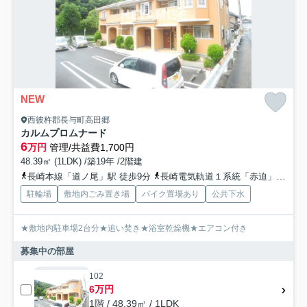
NEW
西彼杵郡長与町高田郷
カルムプロムナード
6
万円
管理/共益費1,700円
48.39㎡ (1LDK) /築19年 /2階建
長崎本線「道ノ尾」駅 徒歩9分
長崎電気軌道１系統「赤迫」駅 徒歩18分
駐輪場
敷地内ごみ置き場
バイク置場あり
公共下水
★敷地内駐車場2台分★追い焚き★浴室乾燥機★エアコン付き
募集中の部屋
102
6万円
1階 / 48.39㎡ / 1LDK