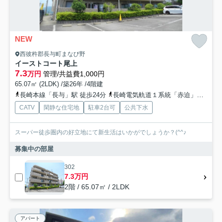
NEW
西彼杵郡長与町まなび野
イーストコート尾上
7.3
万円
管理/共益費1,000円
65.07㎡ (2LDK) /築26年 /4階建
長崎本線「長与」駅 徒歩24分
長崎電気軌道１系統「赤迫」駅 徒歩55分
CATV
閑静な住宅地
駐車2台可
公共下水
スーパー徒歩圏内の好立地にて新生活はいかがでしょうか？(^^♪
募集中の部屋
302
7.3万円
2階 / 65.07㎡ / 2LDK
アパート