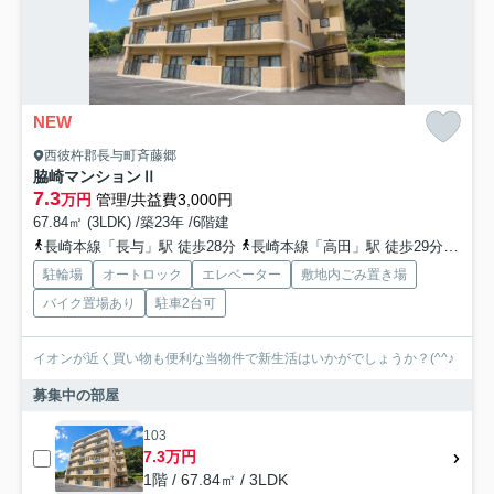
NEW
西彼杵郡長与町斉藤郷
脇崎マンションⅡ
7.3
万円
管理/共益費3,000円
67.84㎡ (3LDK) /築23年 /6階建
長崎本線「長与」駅 徒歩28分
長崎本線「高田」駅 徒歩29分
長崎
駐輪場
オートロック
エレベーター
敷地内ごみ置き場
バイク置場あり
駐車2台可
イオンが近く買い物も便利な当物件で新生活はいかがでしょうか？(^^♪
募集中の部屋
103
7.3万円
1階 / 67.84㎡ / 3LDK