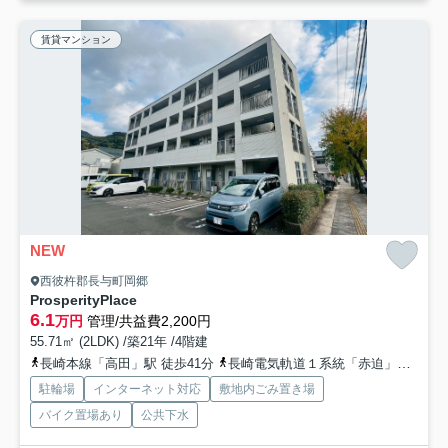
賃貸マンション
NEW
西彼杵郡長与町岡郷
ProsperityPlace
6.1
万円
管理/共益費2,200円
55.71㎡ (2LDK) /築21年 /4階建
長崎本線「高田」駅 徒歩41分
長崎電気軌道１系統「赤迫」駅 徒歩85分
駐輪場
インターネット対応
敷地内ごみ置き場
バイク置場あり
公共下水