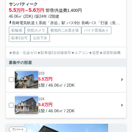
サンパティーク
5.5
5.6
万円～
万円
管理/共益費1,400円
46.06㎡ (2DK) /築24年 /2階建
長崎電気軌道１系統「赤迫」駅 バス9分 長崎バス「打坂（長崎県）」 停歩4分
駐輪場
防犯カメラ
敷地内ごみ置き場
バイク置場あり
駐車2台可
公共下水
★敷金・礼金ゼロ★駐車場2台目確保可★エアコン★追焚★浴室乾燥機
募集中の部屋
103
5.5万円
1階 / 46.06㎡ / 2DK
104
5.6万円
1階 / 46.06㎡ / 2DK
アパート