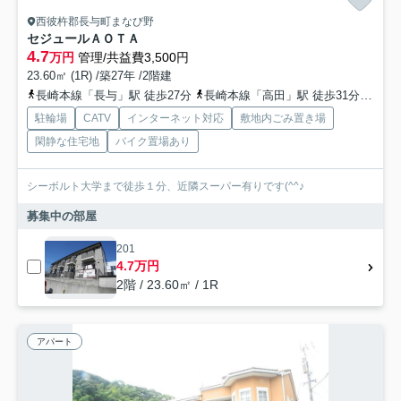
西彼杵郡長与町まなび野
セジュールＡＯＴＡ
4.7
万円
管理/共益費3,500円
23.60㎡ (1R) /築27年 /2階建
長崎本線「長与」駅 徒歩27分
長崎本線「高田」駅 徒歩31分
長崎
駐輪場
CATV
インターネット対応
敷地内ごみ置き場
閑静な住宅地
バイク置場あり
シーボルト大学まで徒歩１分、近隣スーパー有りです(^^♪
募集中の部屋
201
4.7万円
2階 / 23.60㎡ / 1R
アパート