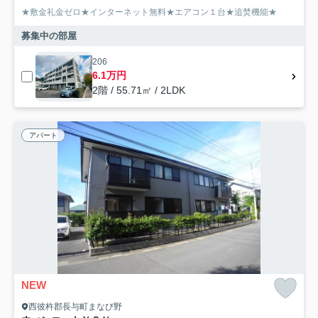
★敷金礼金ゼロ★インターネット無料★エアコン１台★追焚機能★
募集中の部屋
206
6.1万円
2階 / 55.71㎡ / 2LDK
アパート
NEW
西彼杵郡長与町まなび野