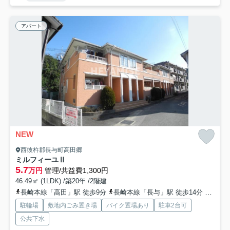
アパート
NEW
西彼杵郡長与町高田郷
ミルフィーユⅡ
5.7
万円
管理/共益費1,300円
46.49㎡ (1LDK) /築20年 /2階建
長崎本線「高田」駅 徒歩9分
長崎本線「長与」駅 徒歩14分
長崎電
駐輪場
敷地内ごみ置き場
バイク置場あり
駐車2台可
公共下水