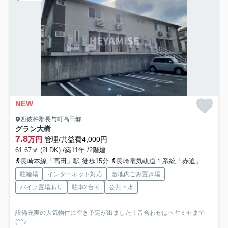
NEW
西彼杵郡長与町高田郷
グラン大樹
7.8
万円
管理/共益費4,000円
61.67㎡ (2LDK) /築11年 /2階建
長崎本線「高田」駅 徒歩15分
長崎電気軌道１系統「赤迫」駅 徒歩44分
駐輪場
インターネット対応
敷地内ごみ置き場
バイク置場あり
駐車2台可
公共下水
設備充実の人気物件に空き予定が出ました！音合わせはヘヤミセまで
(^^♪