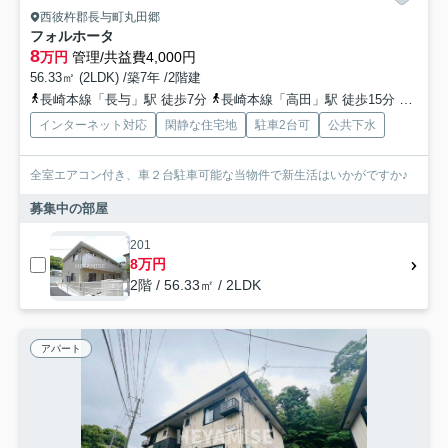
西彼杵郡長与町丸田郷
フォルホータ
8
万円
管理/共益費4,000円
56.33㎡ (2LDK) /築7年 /2階建
長崎本線「長与」駅 徒歩7分
長崎本線「高田」駅 徒歩15分
長崎本
インターネット対応
閑静な住宅地
駐車2台可
公共下水
全室エアコン付き、車２台駐車可能な当物件で新生活はいかがですか♪
募集中の部屋
201
8万円
2階 / 56.33㎡ / 2LDK
アパート