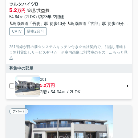
ツルタハイツB
5.2
万円
管理/共益費-
54.64㎡ (2LDK) /築23年 /2階建
島原鉄道「吾妻」駅 徒歩13分
島原鉄道「古部」駅 徒歩29分
島原
CATV
駐車2台可
251号線が目の前☆システムキッチン付き☆当社契約で、引越し用軽ト
ラ無料貸出しサービス有り☆ ※室内画像は別号室のもの ...
もっと見
る
募集中の部屋
201
5.2万円
2階 / 54.64㎡ / 2LDK
アパート