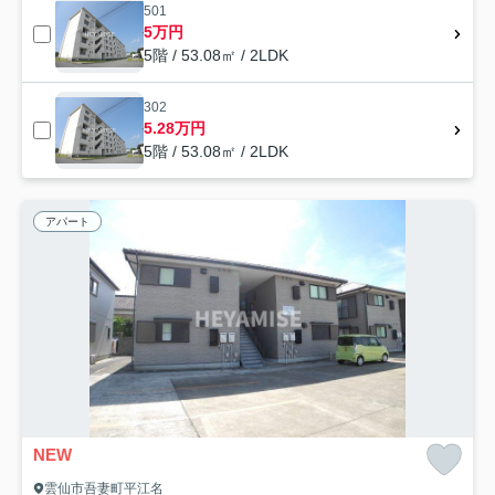
501
5万円
5階 / 53.08㎡ / 2LDK
302
5.28万円
5階 / 53.08㎡ / 2LDK
アパート
NEW
雲仙市吾妻町平江名