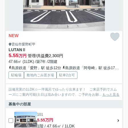
NEW
雲仙市愛野町甲
LUTANⅡ
5.55
万円
管理/共益費2,300円
47.66㎡ (1LDK) /築7年 /2階建
島原鉄道「愛野」駅 徒歩12分
島原鉄道「阿母崎」駅 徒歩17分
島
駐輪場
敷地内ごみ置き場
駐車2台可
設備充実の1LDK☆一坪風呂でゆったり出来ます！ ご来店予約でスム
ーズにご案内可能(土日は混み合いますので、ご予約をお願...
もっと見る
募集中の部屋
101
5.55万円
1階 / 47.66㎡ / 1LDK