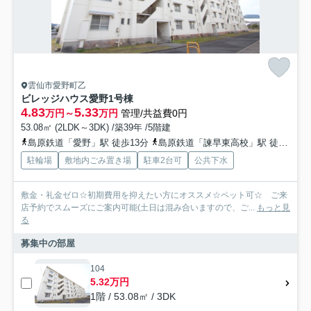
雲仙市愛野町乙
ビレッジハウス愛野1号棟
4.83
5.33
万円～
万円
管理/共益費0円
53.08㎡ (2LDK～3DK) /築39年 /5階建
島原鉄道「愛野」駅 徒歩13分
島原鉄道「諫早東高校」駅 徒歩13分
駐輪場
敷地内ごみ置き場
駐車2台可
公共下水
敷金・礼金ゼロ☆初期費用を抑えたい方にオススメ☆ペット可☆ ご来
店予約でスムーズにご案内可能(土日は混み合いますので、ご...
もっと見
る
募集中の部屋
104
5.32万円
1階 / 53.08㎡ / 3DK