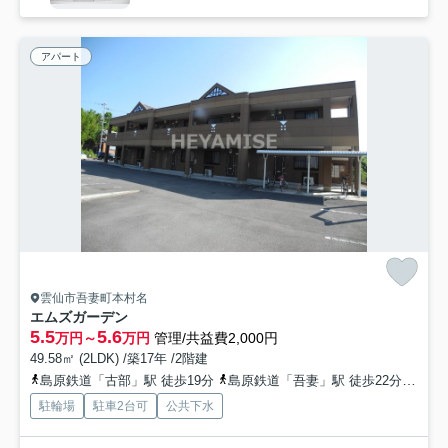
アパート
雲仙市吾妻町本村名
エムズガーデン
5.5
5.6
万円～
万円
管理/共益費2,000円
49.58㎡ (2LDK) /築17年 /2階建
島原鉄道「古部」駅 徒歩19分
島原鉄道「吾妻」駅 徒歩22分
島原
駐輪場
駐車2台可
公共下水