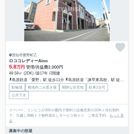
雲仙市愛野町乙
ロココレディーAino
5.8
万円
管理/共益費2,000円
49.59㎡ (2DK) /築17年 /2階建
島原鉄道「愛野」駅 徒歩11分
島原鉄道「諫早東高校」駅 徒歩14分
駐輪場
敷地内ごみ置き場
閑静な住宅地
駐車2台可
公共下水
スーパー、コンビニが300ｍ圏内で便利☆設備充実の2DK☆当社契約
で、引越し用軽トラ無料貸出しサービス有り☆ ご来店予約...
もっと見
る
募集中の部屋