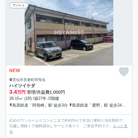
アパート
NEW
雲仙市吾妻町阿母名
ハイツイケダ
3.4
万円
管理/共益費1,000円
28.15㎡ (1R) /築27年 /2階建
島原鉄道「阿母崎」駅 徒歩3分
島原鉄道「愛野」駅 徒歩24分
島原
広めのワンルーム☆コンビニまで約420ｍで生活に便利☆当社契約で、
引越し用軽トラ無料貸出しサービス有り☆ ご来店予約でス...
もっと見
る