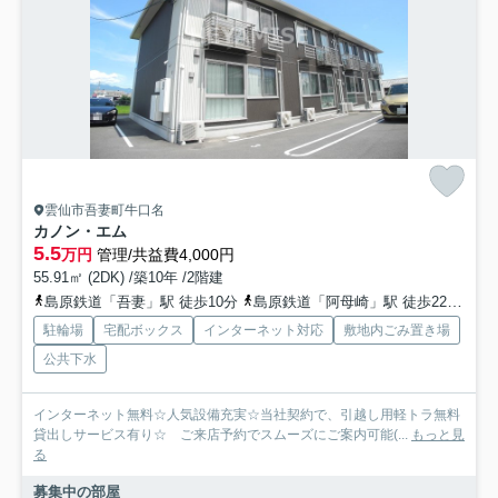
雲仙市吾妻町牛口名
カノン・エム
5.5
万円
管理/共益費4,000円
55.91㎡ (2DK) /築10年 /2階建
島原鉄道「吾妻」駅 徒歩10分
島原鉄道「阿母崎」駅 徒歩22分
島
駐輪場
宅配ボックス
インターネット対応
敷地内ごみ置き場
公共下水
インターネット無料☆人気設備充実☆当社契約で、引越し用軽トラ無料
貸出しサービス有り☆ ご来店予約でスムーズにご案内可能(...
もっと見
る
募集中の部屋