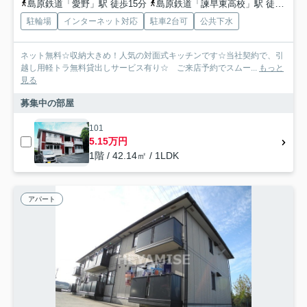
島原鉄道「愛野」駅 徒歩15分
島原鉄道「諫早東高校」駅 徒歩27分
駐輪場
インターネット対応
駐車2台可
公共下水
ネット無料☆収納大きめ！人気の対面式キッチンです☆当社契約で、引
越し用軽トラ無料貸出しサービス有り☆ ご来店予約でスムー...
もっと
見る
募集中の部屋
101
5.15万円
1階 / 42.14㎡ / 1LDK
アパート