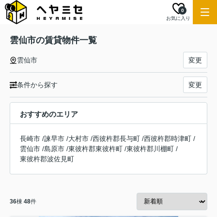
0
お気に入り
雲仙市の賃貸物件一覧
雲仙市
変更
条件から探す
変更
おすすめのエリア
長崎市
/
諫早市
/
大村市
/
西彼杵郡長与町
/
西彼杵郡時津町
/
雲仙市
/
島原市
/
東彼杵郡東彼杵町
/
東彼杵郡川棚町
/
東彼杵郡波佐見町
36
棟
48
件