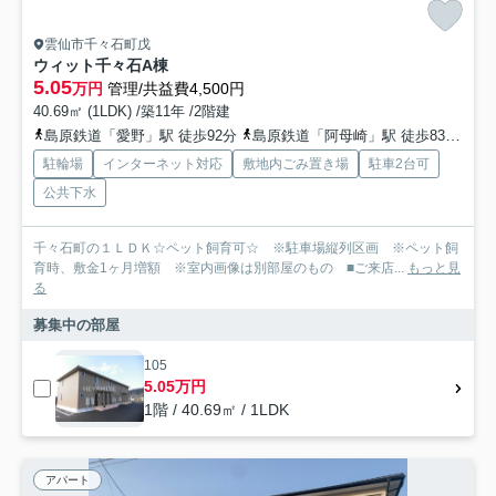
雲仙市千々石町戊
ウィット千々石A棟
5.05
万円
管理/共益費4,500円
40.69㎡ (1LDK) /築11年 /2階建
島原鉄道「愛野」駅 徒歩92分
島原鉄道「阿母崎」駅 徒歩83分
島
駐輪場
インターネット対応
敷地内ごみ置き場
駐車2台可
公共下水
千々石町の１ＬＤＫ☆ペット飼育可☆ ※駐車場縦列区画 ※ペット飼
育時、敷金1ヶ月増額 ※室内画像は別部屋のもの ■ご来店...
もっと見
る
募集中の部屋
105
5.05万円
1階 / 40.69㎡ / 1LDK
アパート