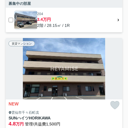
募集中の部屋
204
3.4万円
2階 / 28.15㎡ / 1R
賃貸マンション
NEW
雲仙市千々石町戊
SUNハイツHORIKAWA
4.8
万円
管理/共益費1,500円