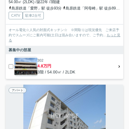
54.00㎡ (2LDK) /築22年 /3階建
島原鉄道「愛野」駅 徒歩93分
島原鉄道「阿母崎」駅 徒歩89分
島
CATV
駐車2台可
オール電化☆人気の対面式キッチン☆ ※間取りは現況優先 ご来店予
約でスムーズにご案内可能(土日は混み合いますので、ご予約...
もっと見
る
募集中の部屋
302
4.8万円
3階 / 54.00㎡ / 2LDK
アパート