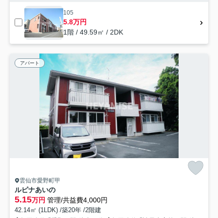
105
5.8万円
1階 / 49.59㎡ / 2DK
アパート
雲仙市愛野町甲
ルピナあいの
5.15
万円
管理/共益費4,000円
42.14㎡ (1LDK) /築20年 /2階建