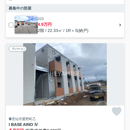
募集中の部屋
203
4.9万円
2階 / 22.33㎡ / 1R＋S(納戸)
アパート
雲仙市愛野町乙
I BASE AINO Ⅳ