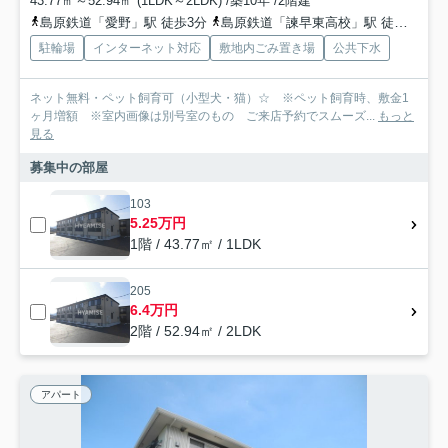
43.77㎡～52.94㎡ (1LDK～2LDK) /築10年 /2階建
島原鉄道「愛野」駅 徒歩3分
島原鉄道「諫早東高校」駅 徒歩18分
駐輪場
インターネット対応
敷地内ごみ置き場
公共下水
ネット無料・ペット飼育可（小型犬・猫）☆ ※ペット飼育時、敷金1
ヶ月増額 ※室内画像は別号室のもの ご来店予約でスムーズ...
もっと
見る
募集中の部屋
103
5.25万円
1階 / 43.77㎡ / 1LDK
205
6.4万円
2階 / 52.94㎡ / 2LDK
アパート