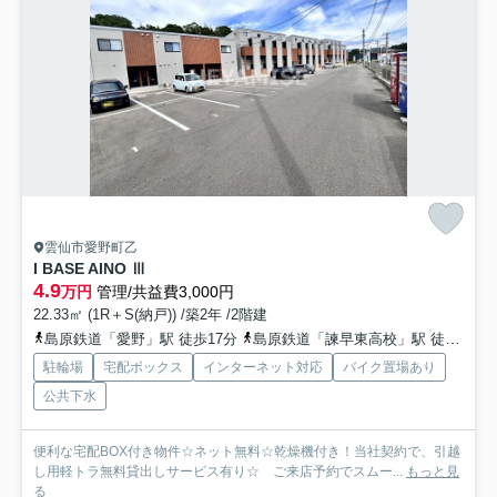
雲仙市愛野町乙
I BASE AINO Ⅲ
4.9
万円
管理/共益費3,000円
22.33㎡ (1R＋S(納戸)) /築2年 /2階建
島原鉄道「愛野」駅 徒歩17分
島原鉄道「諫早東高校」駅 徒歩20分
駐輪場
宅配ボックス
インターネット対応
バイク置場あり
公共下水
便利な宅配BOX付き物件☆ネット無料☆乾燥機付き！当社契約で、引越
し用軽トラ無料貸出しサービス有り☆ ご来店予約でスムー...
もっと見
る