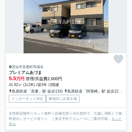
雲仙市吾妻町馬場名
プレミアムあづま
5.5
万円
管理/共益費2,000円
41.82㎡ (1LDK) /築3年 /2階建
島原鉄道「吾妻」駅 徒歩13分
島原鉄道「阿母崎」駅 徒歩22分
島
インターネット対応
敷地内ごみ置き場
女性限定物件☆ネット無料☆設備充実☆当社契約で、引越し用軽トラ無
料貸出しサービス有り☆ ご来店予約でスムーズにご案内可能...
もっと
見る