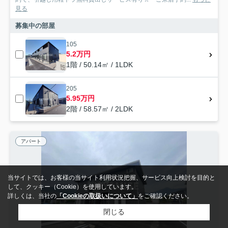
見る
募集中の部屋
105
5.2万円
1階 / 50.14㎡ / 1LDK
205
5.95万円
2階 / 58.57㎡ / 2LDK
アパート
当サイトでは、お客様の当サイト利用状況把握、サービス向上検討を目的と
して、クッキー（Cookie）を使用しています。
詳しくは、当社の
「Cookieの取扱いについて」
をご確認ください。
閉じる