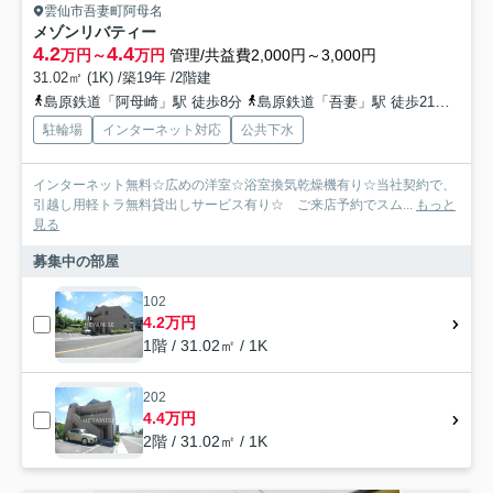
雲仙市吾妻町阿母名
メゾンリバティー
4.2
4.4
万円～
万円
管理/共益費2,000円～3,000円
31.02㎡ (1K) /築19年 /2階建
島原鉄道「阿母崎」駅 徒歩8分
島原鉄道「吾妻」駅 徒歩21分
島原
駐輪場
インターネット対応
公共下水
インターネット無料☆広めの洋室☆浴室換気乾燥機有り☆当社契約で、
引越し用軽トラ無料貸出しサービス有り☆ ご来店予約でスム...
もっと
見る
募集中の部屋
102
4.2万円
1階 / 31.02㎡ / 1K
202
4.4万円
2階 / 31.02㎡ / 1K