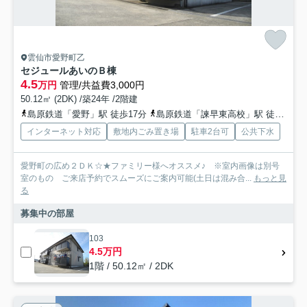
雲仙市愛野町乙
セジュールあいのＢ棟
4.5
万円
管理/共益費3,000円
50.12㎡ (2DK) /築24年 /2階建
島原鉄道「愛野」駅 徒歩17分
島原鉄道「諫早東高校」駅 徒歩22分
インターネット対応
敷地内ごみ置き場
駐車2台可
公共下水
愛野町の広め２ＤＫ☆★ファミリー様へオススメ♪ ※室内画像は別号
室のもの ご来店予約でスムーズにご案内可能(土日は混み合...
もっと見
る
募集中の部屋
103
4.5万円
1階 / 50.12㎡ / 2DK