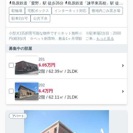
島原鉄道「愛野」駅 徒歩26分
島原鉄道「諫早東高校」駅 徒歩24分
駐輪場
宅配ボックス
インターネット対応
敷地内ごみ置き場
駐車2台可
公共下水
小型犬1匹飼育可能な物件です☆ネット無料☆ ※駐車場2台目：2000
円(税別)/月 ※ペット飼育時、敷金1ヶ月増額 ご来...
もっと見る
募集中の部屋
201
6.05万円
2階 / 62.39㎡ / 2LDK
202
6.4万円
2階 / 62.11㎡ / 2LDK
アパート