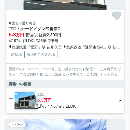
雲仙市愛野町乙
プロムナードメゾン弐番館C
5.3
万円
管理/共益費2,300円
47.67㎡ (1LDK) /築6年 /2階建
島原鉄道「愛野」駅 徒歩30分
島原鉄道「諫早東高校」駅 徒歩33分
駐輪場
敷地内ごみ置き場
愛野町の1LDK☆エアコン2台、追い焚き付きのお部屋☆ ご来店予約で
スムーズにご案内可能(土日は混み合いますので、ご予約...
もっと見る
募集中の部屋
101
5.3万円
1階 / 47.67㎡ / 1LDK
アパート