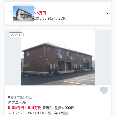
201
5.5万円
2階 / 55.91㎡ / 2DK
アパート
雲仙市愛野町乙
アブニール
6.05
6.4
万円～
万円
管理/共益費4,000円
62.11㎡～62.39㎡ (2LDK) /築16年 /2階建