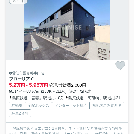
アパート
雲仙市吾妻町牛口名
フローリア C
5.2
5.95
万円～
万円
管理/共益費2,000円
50.14㎡～58.57㎡ (1LDK～2LDK) /築2年 /2階建
島原鉄道「吾妻」駅 徒歩10分
島原鉄道「阿母崎」駅 徒歩31分
島
駐輪場
宅配ボックス
インターネット対応
敷地内ごみ置き場
駐車2台可
一坪風呂で広々☆エアコン2台付き、ネット無料など設備充実☆当社契
約で、引越し用軽トラ無料貸出しサービス有り☆ ご来店予約...
もっと