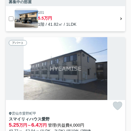
募集中の部屋
101
5.5万円
1階 / 41.82㎡ / 1LDK
アパート
雲仙市愛野町甲
スマイリィハウス愛野
5.25
6.4
万円～
万円
管理/共益費4,000円