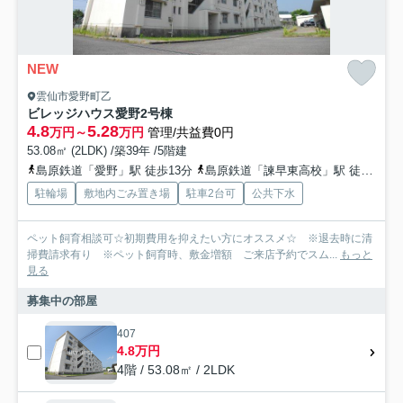
NEW
雲仙市愛野町乙
ビレッジハウス愛野2号棟
4.8
5.28
万円～
万円
管理/共益費0円
53.08㎡ (2LDK) /築39年 /5階建
島原鉄道「愛野」駅 徒歩13分
島原鉄道「諫早東高校」駅 徒歩13分
駐輪場
敷地内ごみ置き場
駐車2台可
公共下水
ペット飼育相談可☆初期費用を抑えたい方にオススメ☆ ※退去時に清
掃費請求有り ※ペット飼育時、敷金増額 ご来店予約でスム...
もっと
見る
募集中の部屋
407
4.8万円
4階 / 53.08㎡ / 2LDK